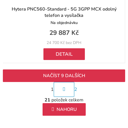
Hytera PNC560-Standard - 5G 3GPP MCX odolný
telefon a vysílačka
Na objednávku
29 887 Kč
24 700 Kč bez DPH
DETAIL
NAČÍST 9 DALŠÍCH
S
1
2
t
O
r
21
položek celkem
v
á
l
NAHORU
n
á
k
d
o