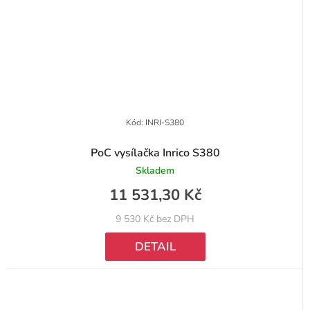
Kód:
INRI-S380
PoC vysílačka Inrico S380
Skladem
11 531,30 Kč
9 530 Kč bez DPH
DETAIL