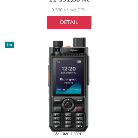
9 580 Kč bez DPH
DETAIL
tip
Kód:
HMF-P50PRO