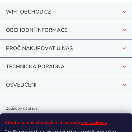
a
v
Z
c
WIFI-OBCHOD.CZ
á
á
í
n
p
p
í
r
OBCHODNÍ INFORMACE
a
v
t
k
PROČ NAKUPOVAT U NÁS
y
í
v
ý
TECHNICKÁ PORADNA
p
i
OSVĚDČENÍ
s
u
Způsoby dopravy:
Vítejte na našich nových stránkách
vysilacky.eu