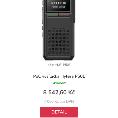
d
í
u
p
k
r
t
o
ů
d
u
k
t
Kód:
HMF-P50E
ů
PoC vysílačka Hytera P50E
Skladem
8 542,60 Kč
7 060 Kč bez DPH
DETAIL