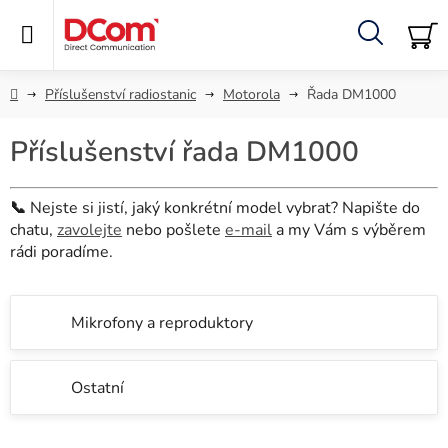
Přejít
na
obsah
Hledat
NÁ
KO
Domů
Příslušenství radiostanic
Motorola
Řada DM1000
Příslušenství řada DM1000
📞
Nejste si jistí, jaký konkrétní model vybrat? Napište do
chatu,
zavolejte
nebo pošlete
e-mail
a my Vám s výběrem
rádi poradíme.
Mikrofony a reproduktory
Ostatní