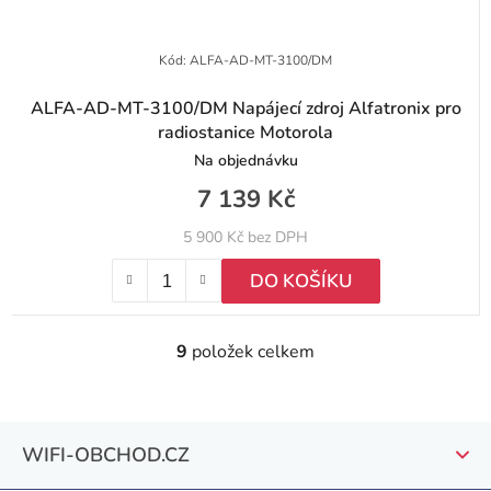
Kód:
ALFA-AD-MT-3100/DM
ALFA-AD-MT-3100/DM Napájecí zdroj Alfatronix pro
radiostanice Motorola
Na objednávku
7 139 Kč
5 900 Kč bez DPH
DO KOŠÍKU
9
položek celkem
O
v
l
Z
á
WIFI-OBCHOD.CZ
á
d