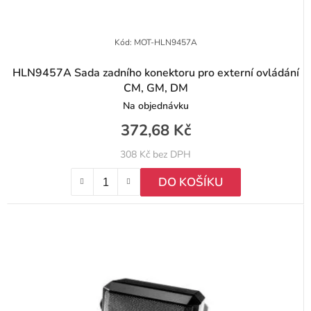
k
t
Kód:
MOT-HLN9457A
ů
HLN9457A Sada zadního konektoru pro externí ovládání
CM, GM, DM
Na objednávku
372,68 Kč
308 Kč bez DPH
DO KOŠÍKU