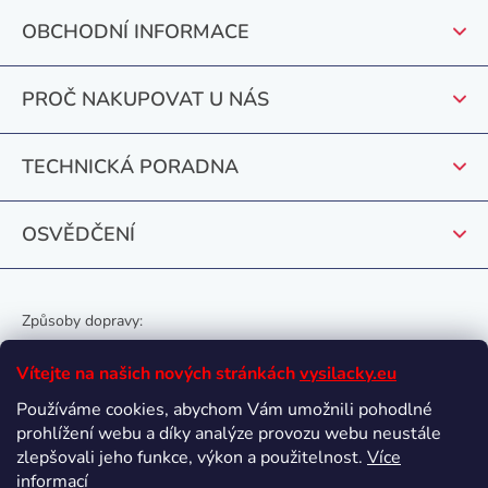
a
p
c
OBCHODNÍ INFORMACE
a
í
t
p
PROČ NAKUPOVAT U NÁS
r
í
v
k
TECHNICKÁ PORADNA
y
v
OSVĚDČENÍ
ý
p
i
s
Způsoby dopravy:
u
Vítejte na našich nových stránkách
vysilacky.eu
Používáme cookies, abychom Vám umožnili pohodlné
prohlížení webu a díky analýze provozu webu neustále
Oblíbené způsoby platby:
zlepšovali jeho funkce, výkon a použitelnost.
Více
informací