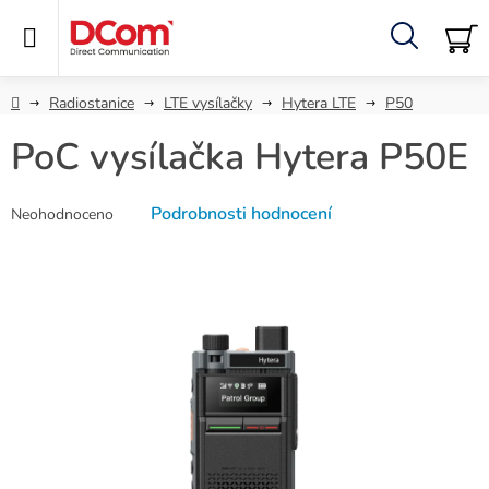
Přejít
na
obsah
Hledat
NÁ
KO
Domů
Radiostanice
LTE vysílačky
Hytera LTE
P50
PoC vysílačka Hytera P50E
Průměrné
Podrobnosti hodnocení
Neohodnoceno
hodnocení
produktu
je
0,0
z
5
hvězdiček.