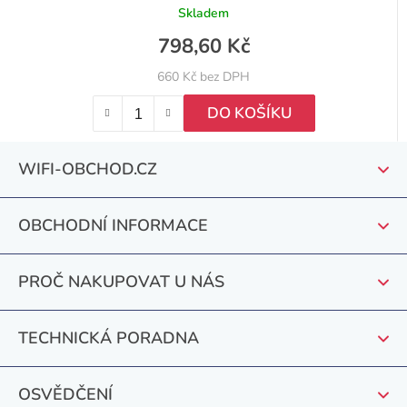
Skladem
798,60 Kč
660 Kč bez DPH
DO KOŠÍKU
Z
WIFI-OBCHOD.CZ
á
p
OBCHODNÍ INFORMACE
a
t
PROČ NAKUPOVAT U NÁS
í
TECHNICKÁ PORADNA
OSVĚDČENÍ