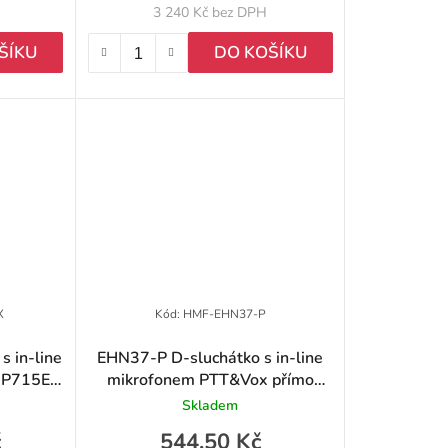
3 240 Kč bez DPH
ŠÍKU
DO KOŠÍKU
X
Kód:
HMF-EHN37-P
 in-line
EHN37-P D-sluchátko s in-line
HP715Ex,
mikrofonem PTT&Vox přímo
Ex
připojeným k rádiu; pro řadu
Skladem
AP5/BP5, P50, P50 Pro
č
544,50 Kč