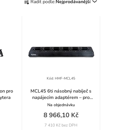
Řadit podle:
Nejprodávanější
a
z
e
n
í
p
r
Kód:
HMF-MCL45
o
on pro
MCL45 6ti násobný nabíječ s
Hytera
napájecím adaptérem – pro
d
P50/P50 Pro/P50E
Na objednávku
u
8 966,10 Kč
k
7 410 Kč bez DPH