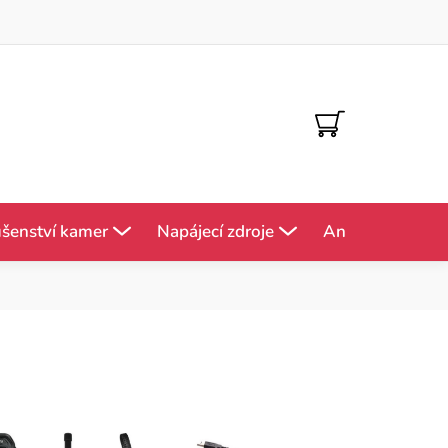
NÁKUPNÍ
KOŠÍK
ušenství kamer
Napájecí zdroje
Antény
Mě