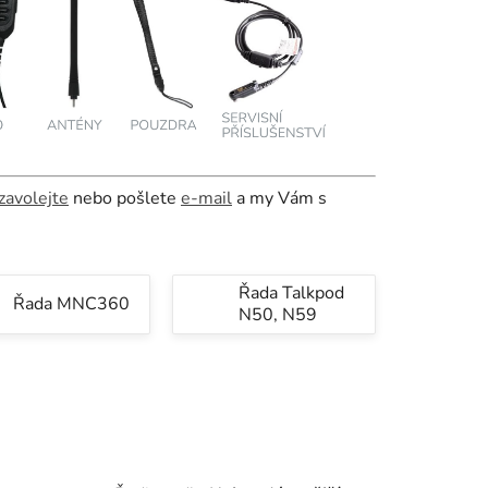
zavolejte
nebo pošlete
e-mail
a my Vám s
Řada Talkpod
Řada MNC360
N50, N59
Ř