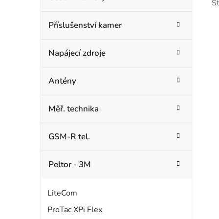
S
Příslušenství kamer
Napájecí zdroje
Antény
i
Měř. technika
s
GSM-R tel.
r
Peltor - 3M
LiteCom
ProTac XPi Flex