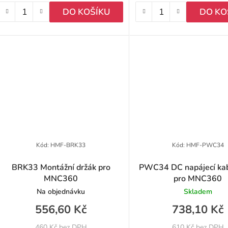
k
DO KOŠÍKU
DO KO
ů
Kód:
HMF-BRK33
Kód:
HMF-PWC34
BRK33 Montážní držák pro
PWC34 DC napájecí kab
MNC360
pro MNC360
Na objednávku
Skladem
556,60 Kč
738,10 Kč
460 Kč bez DPH
610 Kč bez DPH