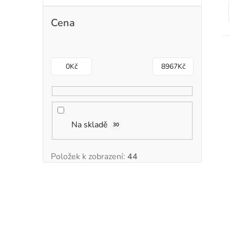
Cena
t
0
Kč
8967
Kč
Na skladě
30
Položek k zobrazení:
44