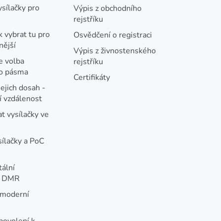
ysílačky pro
Výpis z obchodního
rejstříku
k vybrat tu pro
Osvědčení o registraci
nější
Výpis z živnostenského
e volba
rejstříku
ho pásma
Certifikáty
jejich dosah -
 vzdálenost
t vysílačky ve
sílačky a PoC
tální
e DMR
 moderní
e