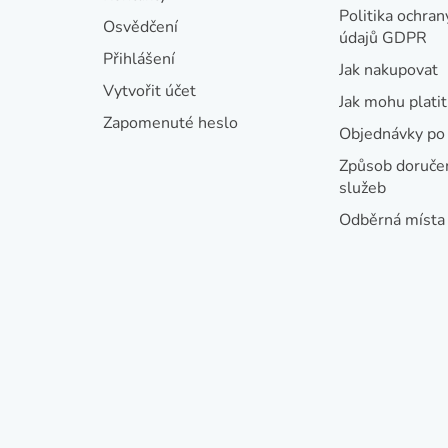
a
Politika ochran
Osvědčení
údajů GDPR
t
Přihlášení
Jak nakupovat
í
Vytvořit účet
Jak mohu platit
Zapomenuté heslo
Objednávky po 
Způsob doručen
služeb
Odběrná místa