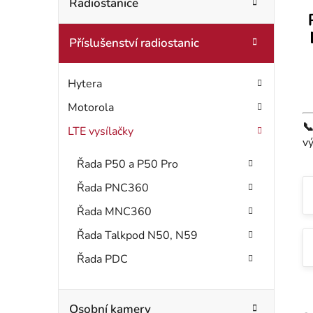
t
Radiostanice
o
r
r
Příslušenství radiostanic
i
a
e
n
Hytera
n
Motorola

LTE vysílačky
í
v
p
Řada P50 a P50 Pro
a
Řada PNC360
Řada MNC360
n
Řada Talkpod N50, N59
e
Řada PDC
l
Osobní kamery