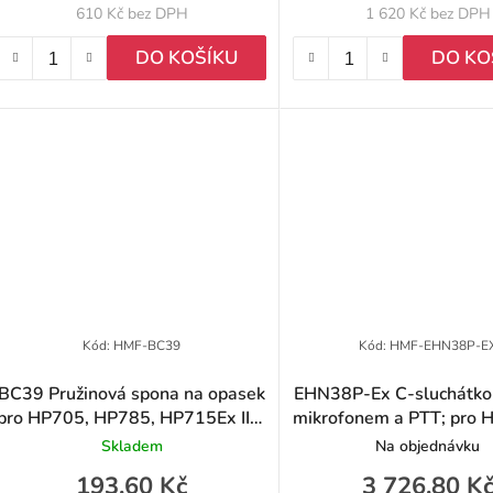
610 Kč bez DPH
1 620 Kč bez DPH
DO KOŠÍKU
DO KO
Kód:
HMF-BC39
Kód:
HMF-EHN38P-E
BC39 Pružinová spona na opasek
EHN38P-Ex C-sluchátko s
pro HP705, HP785, HP715Ex IIC,
mikrofonem a PTT; pro 
HP795Ex IIC
HP795Ex, PT890
Skladem
Na objednávku
193,60 Kč
3 726,80 K