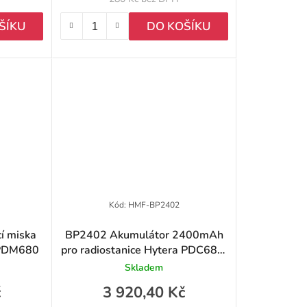
ŠÍKU
DO KOŠÍKU
Kód:
HMF-BP2402
í miska
BP2402 Akumulátor 2400mAh
 PDM680
pro radiostanice Hytera PDC680,
PTC680
Skladem
č
3 920,40 Kč