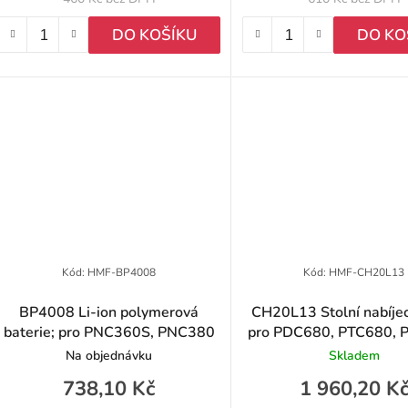
DO KOŠÍKU
DO KO
Kód:
HMF-BP4008
Kód:
HMF-CH20L13
BP4008 Li-ion polymerová
CH20L13 Stolní nabíjec
baterie; pro PNC360S, PNC380
pro PDC680, PTC680,
Na objednávku
Skladem
738,10 Kč
1 960,20 K