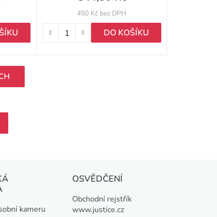
450 Kč bez DPH
ŠÍKU
DO KOŠÍKU
ÍCH
KÁ
OSVĚDČENÍ
A
Obchodní rejstřík
osobní kameru
www.justice.cz