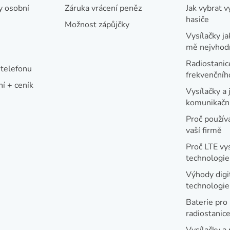
y osobní
Záruka vrácení peněz
Jak vybrat v
r
hasiče
v
Možnost zápůjčky
Vysílačky ja
k
mě nejvhod
y
Radiostanic
v
telefonu
frekvenční
ý
í + ceník
Vysílačky a 
p
komunikační
i
Proč používa
s
vaší firmě
u
Proč LTE vy
technologie
Výhody digi
technologi
Baterie pro
radiostanic