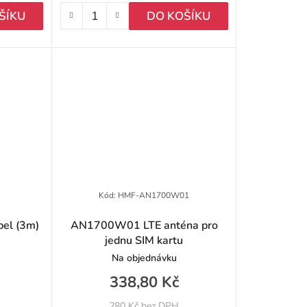
t
ŠÍKU
DO KOŠÍKU
ů
Kód:
HMF-AN1700W01
el (3m)
AN1700W01 LTE anténa pro
jednu SIM kartu
Na objednávku
338,80 Kč
280 Kč bez DPH