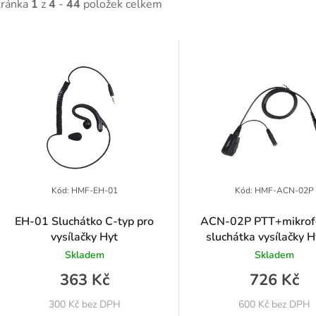
tránka
1
z
4
-
44
položek celkem
V
ý
p
p
Kód:
HMF-EH-01
Kód:
HMF-ACN-02P
EH-01 Sluchátko C-typ pro
ACN-02P PTT+mikrof
vysílačky Hyt
sluchátka vysílačky 
o
Skladem
Skladem
d
363 Kč
726 Kč
u
300 Kč bez DPH
600 Kč bez DPH