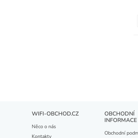
Z
WIFI-OBCHOD.CZ
OBCHODNÍ
á
INFORMACE
Něco o nás
p
Obchodní podm
Kontakty