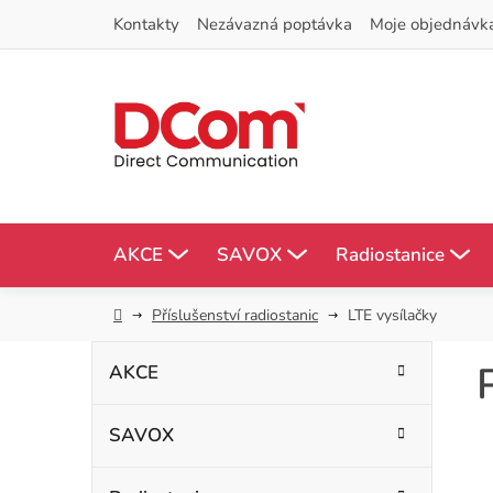
Přejít
Kontakty
Nezávazná poptávka
Moje objednávk
na
obsah
AKCE
SAVOX
Radiostanice
Domů
Příslušenství radiostanic
LTE vysílačky
P
K
Přeskočit
AKCE
kategorie
a
o
t
SAVOX
s
e
g