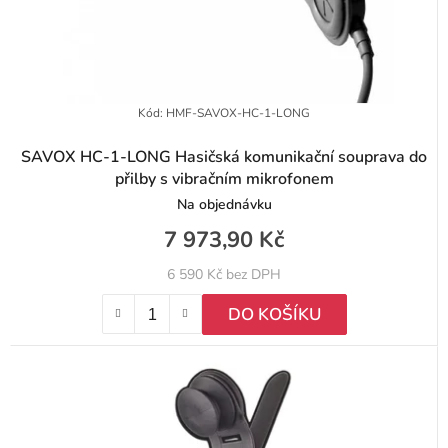
u
k
t
Kód:
HMF-SAVOX-HC-1-LONG
ů
SAVOX HC-1-LONG Hasičská komunikační souprava do
přilby s vibračním mikrofonem
Na objednávku
7 973,90 Kč
6 590 Kč bez DPH
DO KOŠÍKU