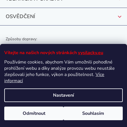
y
v
OSVĚDČENÍ
ý
p
i
s
Způsoby dopravy:
u
Vítejte na našich nových stránkách
vysilacky.eu
Používáme cookies, abychom Vám umožnili pohodlné
prohlížení webu a díky analýze provozu webu neustále
Oblíbené způsoby platby:
zlepšovali jeho funkce, výkon a použitelnost.
Více
informací
Nastavení
Vytvořil Shoptet
Odmítnout
Souhlasím
Copyright 2026
vysilacky.eu
. Všechna práva vyhrazena.