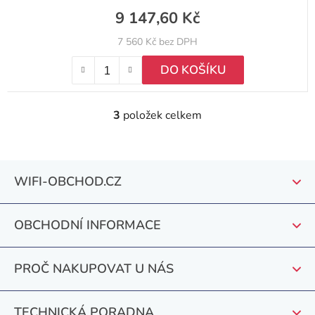
9 147,60 Kč
7 560 Kč bez DPH
DO KOŠÍKU
3
položek celkem
O
v
l
Z
á
WIFI-OBCHOD.CZ
á
d
a
p
c
OBCHODNÍ INFORMACE
a
í
t
p
PROČ NAKUPOVAT U NÁS
r
í
v
k
TECHNICKÁ PORADNA