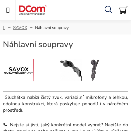
Přejít
na
obsah
Hledat
NÁ
KO
Domů
SAVOX
Náhlavní soupravy
Náhlavní soupravy
Sluchátka nabízí čistý zvuk, variabilní mikrofony a lehkou,
odolnou konstrukci, která poskytuje pohodlí i v náročném
prostředí.
📞
Nejste si jistí, jaký konkrétní model vybrat? Napište do