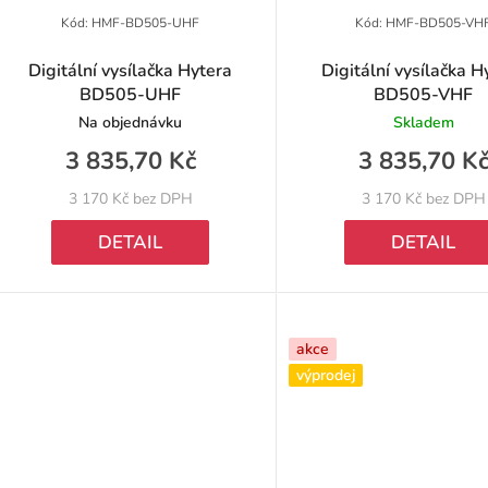
Kód:
HMF-BD505-UHF
Kód:
HMF-BD505-VH
Digitální vysílačka Hytera
Digitální vysílačka H
BD505-UHF
BD505-VHF
Na objednávku
Skladem
3 835,70 Kč
3 835,70 K
3 170 Kč bez DPH
3 170 Kč bez DPH
DETAIL
DETAIL
akce
výprodej