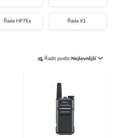
Řada HP7Ex
Řada X1
Ř
Řadit podle:
Nejlevnější
a
z
e
n
í
p