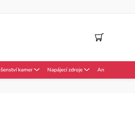
NÁKUPNÍ
KOŠÍK
ušenství kamer
Napájecí zdroje
Antény
Mě