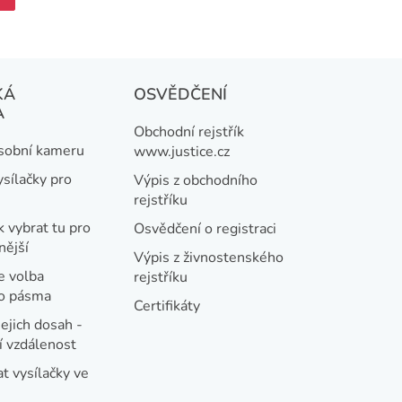
KÁ
OSVĚDČENÍ
A
Obchodní rejstřík
osobní kameru
www.justice.cz
ysílačky pro
Výpis z obchodního
rejstříku
k vybrat tu pro
Osvědčení o registraci
nější
Výpis z živnostenského
e volba
rejstříku
ho pásma
Certifikáty
jejich dosah -
 vzdálenost
t vysílačky ve