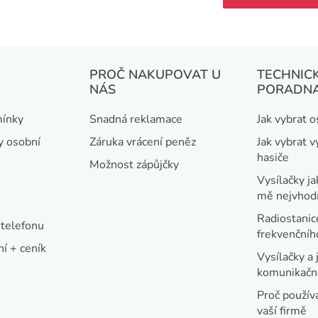
l
n
á
k
d
o
a
v
PROČ NAKUPOVAT U
TECHNIC
á
c
NÁS
PORADN
n
í
í
ínky
Snadná reklamace
Jak vybrat 
p
y osobní
Záruka vrácení peněz
Jak vybrat v
r
hasiče
v
Možnost zápůjčky
Vysílačky ja
k
mě nejvhod
y
Radiostanic
v
telefonu
frekvenční
ý
í + ceník
Vysílačky a 
p
komunikační
i
Proč používa
s
vaší firmě