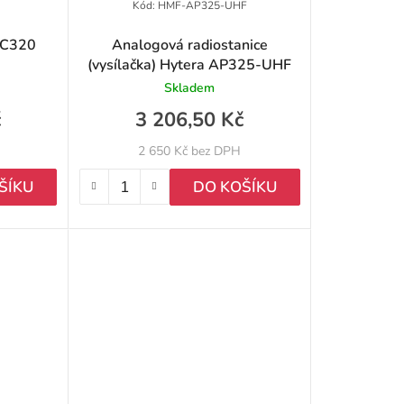
r
Kód:
HMF-AP325-UHF
o
TC320
Analogová radiostanice
(vysílačka) Hytera AP325-UHF
d
Skladem
u
č
3 206,50 Kč
k
2 650 Kč bez DPH
t
ŠÍKU
DO KOŠÍKU
ů