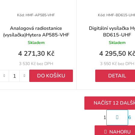
Kód:
HMF-AP585-VHF
Kód:
HMF-BD615-UH
Analogová radiostanice
Digitální vysílačka H
(vysílačka)Hytera AP585-VHF
BD615-UHF
Skladem
Skladem
4 271,30 Kč
4 295,50 K
3 530 Kč bez DPH
3 550 Kč bez DPH
DO KOŠÍKU
DETAIL
NAČÍST 12 DALŠ
S
1
6
t
O
r
v
NAHORU
á