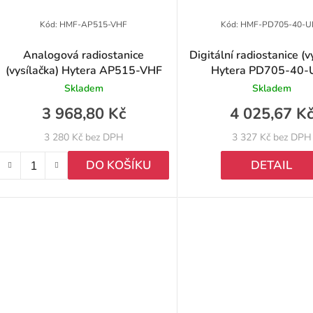
Kód:
HMF-AP515-VHF
Kód:
HMF-PD705-40-U
Analogová radiostanice
Digitální radiostanice (v
(vysílačka) Hytera AP515-VHF
Hytera PD705-40
Skladem
Skladem
3 968,80 Kč
4 025,67 K
3 280 Kč bez DPH
3 327 Kč bez DPH
DO KOŠÍKU
DETAIL