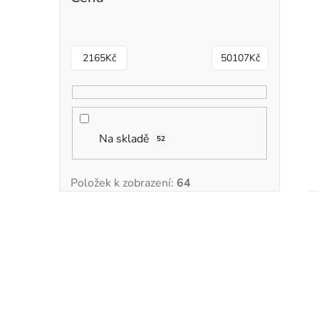
2165
Kč
50107
Kč
Na skladě
52
Položek k zobrazení:
64