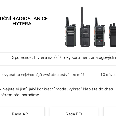
Společnost Hytera nabízí široký sortiment analogových i 
ak vybrat tu nejvhodnější vysílačku právě pro mě?
10 důvodů

Nejste si jistí, jaký konkrétní model vybrat? Napište do chatu
ýběrem rádi poradíme.
Řada AP
Řada BD