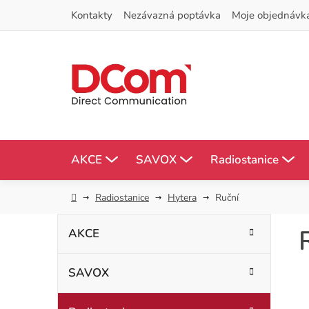
Přejít
Kontakty
Nezávazná poptávka
Moje objednávk
na
obsah
AKCE
SAVOX
Radiostanice
Domů
Radiostanice
Hytera
Ruční
P
K
Přeskočit
AKCE
kategorie
a
o
t
SAVOX
s
e
g