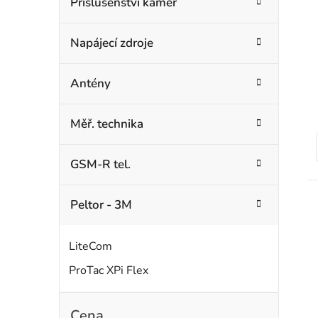
Příslušenství kamer
r
Napájecí zdroje
Antény
Měř. technika
GSM-R tel.
t
Peltor - 3M
LiteCom
ProTac XPi Flex
Cena