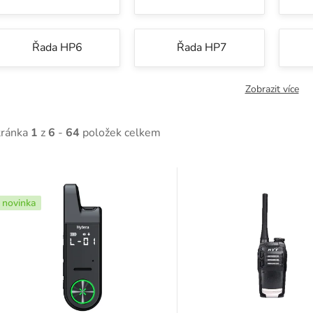
Řada HP6
Řada HP7
Zobrazit více
tránka
1
z
6
-
64
položek celkem
V
ý
novinka
p