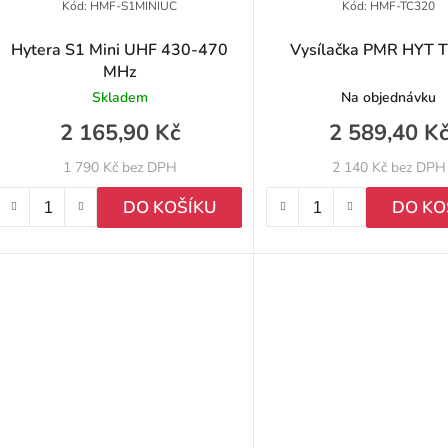
p
Kód:
HMF-S1MINIUC
Kód:
HMF-TC320
Hytera S1 Mini UHF 430-470
Vysílačka PMR HYT 
MHz
o
Skladem
Na objednávku
d
2 165,90 Kč
2 589,40 K
u
1 790 Kč bez DPH
2 140 Kč bez DPH
k
DO KOŠÍKU
DO KO
ů