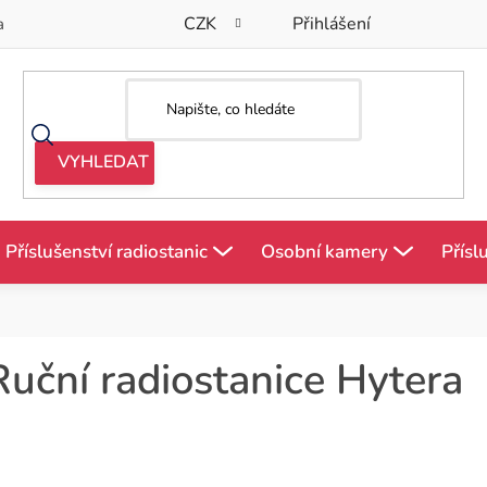
CZK
Přihlášení
a
Příslušenství radiostanic
Osobní kamery
Přísl
Ruční radiostanice Hytera