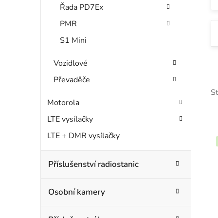
Řada PD7Ex
PMR
S1 Mini
Vozidlové
Převaděče
S
Motorola
LTE vysílačky
LTE + DMR vysílačky
Příslušenství radiostanic
i
Osobní kamery
s