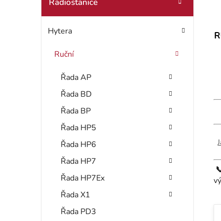
t
Radiostanice
o
r
r
Hytera
i
a
e
n
Ruční
n
Řada AP
í
Řada BD
Řada BP
p
Řada HP5
a
J
Řada HP6
n
Řada HP7

e
Řada HP7Ex
v
l
Řada X1
Řada PD3