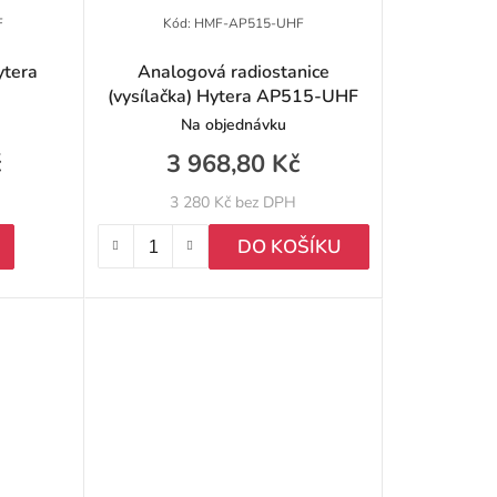
F
Kód:
HMF-AP515-UHF
ytera
Analogová radiostanice
(vysílačka) Hytera AP515-UHF
Na objednávku
č
3 968,80 Kč
3 280 Kč bez DPH
DO KOŠÍKU