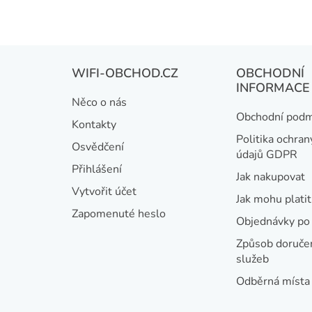
Z
WIFI-OBCHOD.CZ
OBCHODNÍ
á
INFORMACE
Něco o nás
p
Obchodní podm
Kontakty
a
Politika ochran
Osvědčení
údajů GDPR
t
Přihlášení
Jak nakupovat
í
Vytvořit účet
Jak mohu platit
Zapomenuté heslo
Objednávky po 
Způsob doručen
služeb
Odběrná místa