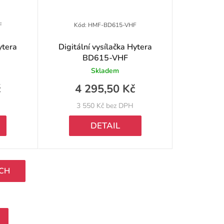
F
Kód:
HMF-BD615-VHF
ytera
Digitální vysílačka Hytera
BD615-VHF
Skladem
č
4 295,50 Kč
3 550 Kč bez DPH
DETAIL
ÍCH