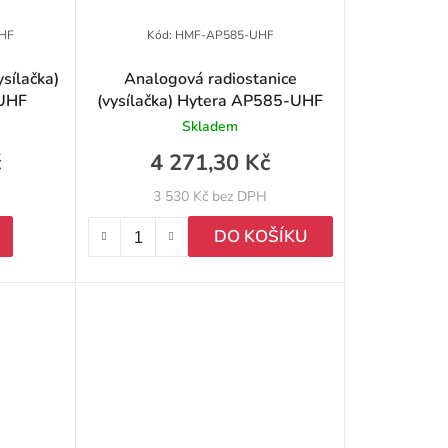
HF
Kód:
HMF-AP585-UHF
ysílačka)
Analogová radiostanice
-UHF
(vysílačka) Hytera AP585-UHF
Skladem
č
4 271,30 Kč
3 530 Kč bez DPH
DO KOŠÍKU