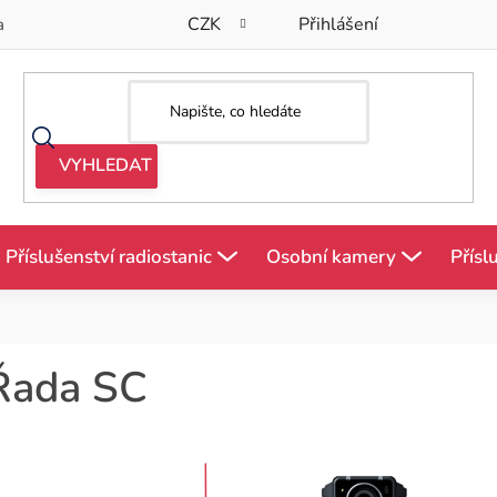
CZK
Přihlášení
a
Příslušenství radiostanic
Osobní kamery
Přísl
Řada SC