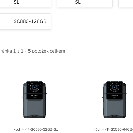
SL
SL
SC880-128GB
tránka
1
z
1
-
5
položek celkem
V
ý
p
p
Kód:
HMF-SC580-32GB-SL
Kód:
HMF-SC580-64GB