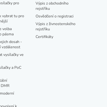
ysílačky pro
Výpis z obchodního
rejstříku
k vybrat tu pro
Osvědčení o registraci
nější
Výpis z živnostenského
e volba
rejstříku
ho pásma
Certifikáty
jejich dosah -
 vzdálenost
t vysílačky ve
sílačky a PoC
tální
e DMR
 moderní
e
povolení k