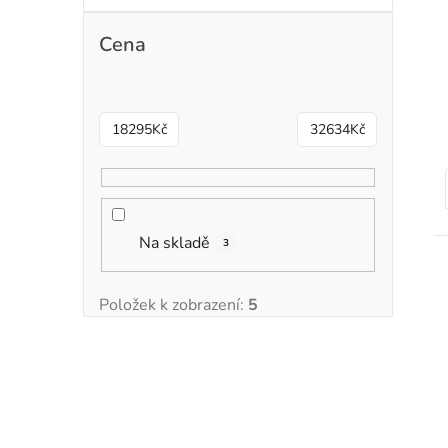
r
Cena
18295
Kč
32634
Kč
t
Na skladě
3
Položek k zobrazení:
5