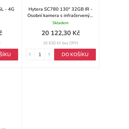
o
L - 4G
Hytera SC780 130° 32GB IR -
Osobní kamera s infračerveným
d
nočním viděním, WLAN, BT, GPS
Skladem
u
č
20 122,30 Kč
k
H
16 630 Kč bez DPH
t
ŠÍKU
DO KOŠÍKU
ů