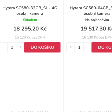
Hytera SC580-32GB_SL - 4G
Hytera SC580-64GB_S
osobní kamera
osobní kamera
o
Skladem
Na objednávku
d
18 295,20 Kč
19 517,30 K
u
15 120 Kč bez DPH
16 130 Kč bez DP
k
DO KOŠÍKU
DO KO
ů