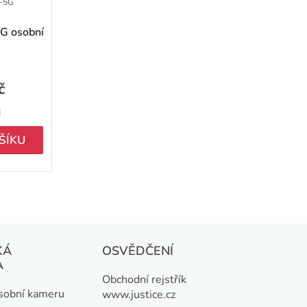
-5G
G osobní
č
H
ŠÍKU
KÁ
OSVĚDČENÍ
A
Obchodní rejstřík
osobní kameru
www.justice.cz