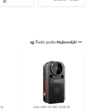
IR
Ř
Řadit podle:
Nejlevnější
a
z
e
n
í
p
r
-SL
Kód:
HMF-SC780-32GB-IR