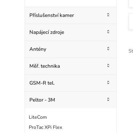
Příslušenství kamer
Napájecí zdroje
Antény
S
Měř. technika
GSM-R tel.
Peltor - 3M
i
s
LiteCom
ProTac XPi Flex