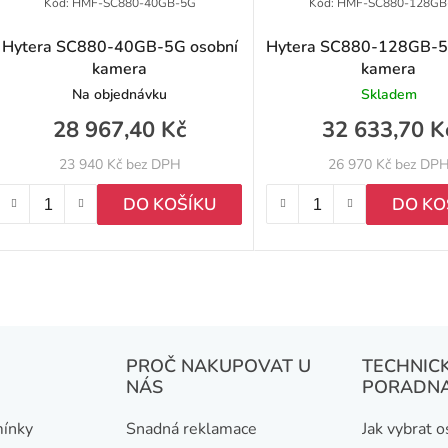
Kód:
HMF-SC880-40GB-5G
Kód:
HMF-SC880-128GB
Hytera SC880-40GB-5G osobní
Hytera SC880-128GB-5
kamera
kamera
Na objednávku
Skladem
28 967,40 Kč
32 633,70 K
23 940 Kč bez DPH
26 970 Kč bez DP
DO KOŠÍKU
DO KO
O
v
l
á
PROČ NAKUPOVAT U
TECHNIC
NÁS
PORADN
d
a
ínky
Snadná reklamace
Jak vybrat 