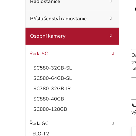
t
Radiostanice
o
r
r
Příslušenství radiostanic
i
a
e
n
Osobní kamery
n
Řada SC
O
í
t
SC580-32GB-SL
si
p
SC580-64GB-SL
a
SC780-32GB-IR
n
SC880-40GB

e
SC880-128GB
v
l
Řada GC
TELO-T2