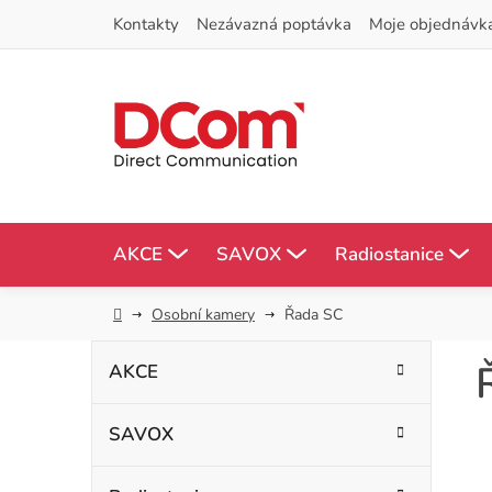
Přejít
Kontakty
Nezávazná poptávka
Moje objednávk
na
obsah
AKCE
SAVOX
Radiostanice
Domů
Osobní kamery
Řada SC
P
K
Přeskočit
AKCE
kategorie
a
o
t
SAVOX
s
e
g