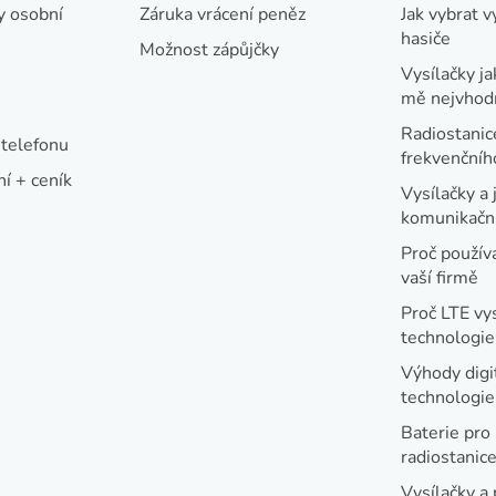
c
y osobní
Záruka vrácení peněz
Jak vybrat v
í
hasiče
Možnost zápůjčky
p
Vysílačky ja
r
mě nejvhod
v
Radiostanic
telefonu
k
frekvenční
í + ceník
y
Vysílačky a 
v
komunikační
ý
Proč používa
vaší firmě
p
i
Proč LTE vy
technologie
s
u
Výhody digi
technologi
Baterie pro
radiostanic
Vysílačky a 