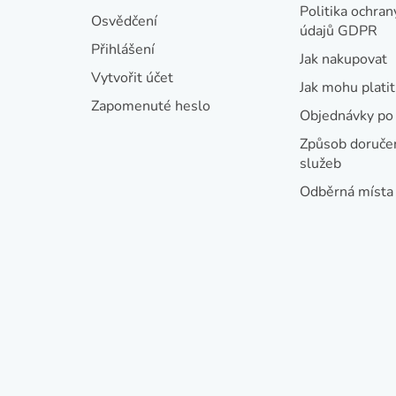
a
Politika ochran
Osvědčení
údajů GDPR
t
Přihlášení
Jak nakupovat
í
Vytvořit účet
Jak mohu platit
Zapomenuté heslo
Objednávky po 
Způsob doručen
služeb
Odběrná místa