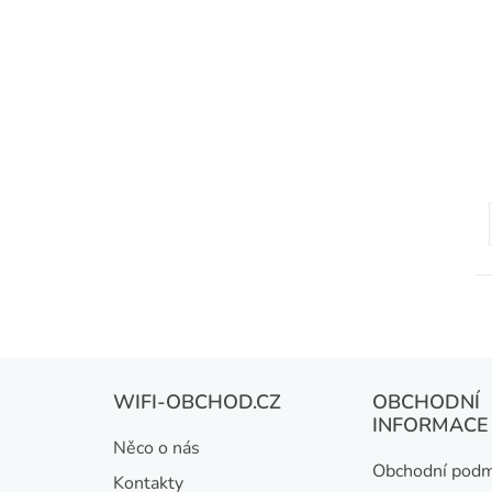
Z
WIFI-OBCHOD.CZ
OBCHODNÍ
á
INFORMACE
Něco o nás
p
Obchodní podm
Kontakty