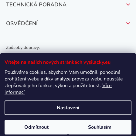
k
TECHNICKÁ PORADNA
y
v
OSVĚDČENÍ
ý
p
i
s
Způsoby dopravy:
u
Vítejte na našich nových stránkách
vysilacky.eu
Používáme cookies, abychom Vám umožnili pohodlné
prohlížení webu a díky analýze provozu webu neustále
Oblíbené způsoby platby:
zlepšovali jeho funkce, výkon a použitelnost.
Více
informací
Nastavení
Vytvořil Shoptet
Odmítnout
Souhlasím
Copyright 2026
vysilacky.eu
. Všechna práva vyhrazena.