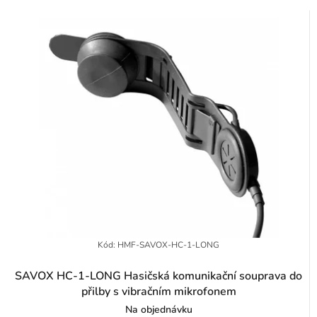
p
z
r
e
o
n
d
í
u
p
k
r
t
o
ů
d
u
k
t
Kód:
HMF-SAVOX-HC-1-LONG
ů
SAVOX HC-1-LONG Hasičská komunikační souprava do
přilby s vibračním mikrofonem
Na objednávku