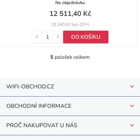
Na objednávku
12 511,40 Kč
10 340 Kč bez DPH
DO KOŠÍKU
5
položek celkem
O
v
l
Z
á
WIFI-OBCHOD.CZ
á
d
a
p
c
OBCHODNÍ INFORMACE
a
í
t
p
PROČ NAKUPOVAT U NÁS
r
í
v