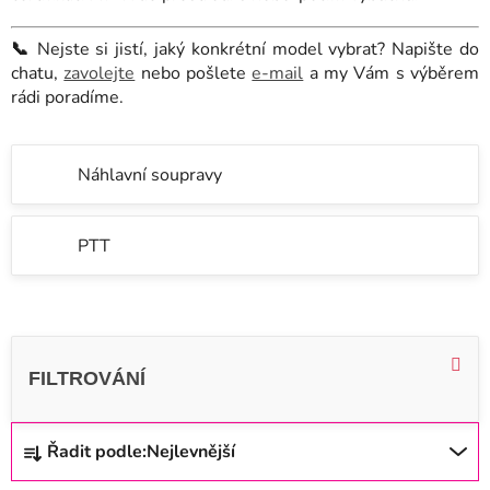
📞
Nejste si jistí, jaký konkrétní model vybrat? Napište do
chatu,
zavolejte
nebo pošlete
e-mail
a my Vám s výběrem
rádi poradíme.
Náhlavní soupravy
PTT
V
ý
p
i
Ř
Řadit podle:
Nejlevnější
s
a