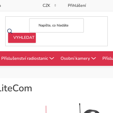
CZK
Přihlášení
a
Příslušenství radiostanic
Osobní kamery
Přísl
LiteCom