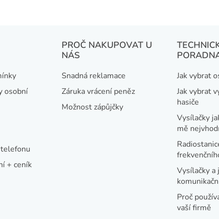
ů
O
v
l
á
PROČ NAKUPOVAT U
TECHNIC
NÁS
PORADN
d
a
ínky
Snadná reklamace
Jak vybrat 
c
y osobní
Záruka vrácení peněz
Jak vybrat v
í
hasiče
Možnost zápůjčky
p
Vysílačky ja
r
mě nejvhod
v
Radiostanic
telefonu
k
frekvenční
í + ceník
y
Vysílačky a 
v
komunikační
ý
Proč používa
vaší firmě
p