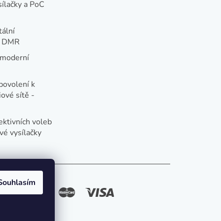
sílačky a PoC
tální
e DMR
 moderní
e
povolení k
ové sítě -
ektivních voleb
vé vysílačky
Souhlasím
způsoby platby: