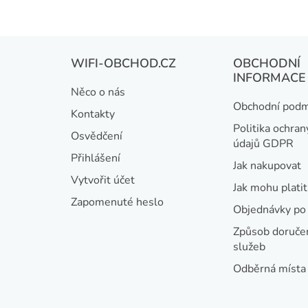
Z
WIFI-OBCHOD.CZ
OBCHODNÍ
á
INFORMACE
Něco o nás
p
Obchodní podm
Kontakty
a
Politika ochran
Osvědčení
údajů GDPR
t
Přihlášení
Jak nakupovat
í
Vytvořit účet
Jak mohu platit
Zapomenuté heslo
Objednávky po 
Způsob doručen
služeb
Odběrná místa