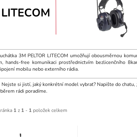
luchátka 3M PELTOR LITECOM umožňují obousměrnou komunik
m, hands-free komunikaci prostřednictvím bezlicenčního 8
ipojení mobilu nebo externího rádia.

Nejste si jistí, jaký konkrétní model vybrat? Napište do chatu,
ýběrem rádi poradíme.
tránka
1
z
1
-
1
položek celkem
V