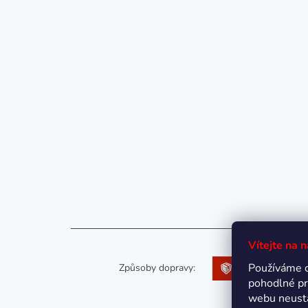
Vítejte na 
Používáme 
Způsoby dopravy:
pohodlné pr
webu neustá