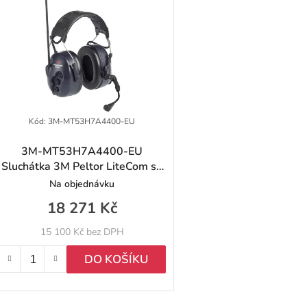
ý
p
p
Kód:
3M-MT53H7A4400-EU
3M-MT53H7A4400-EU
Sluchátka 3M Peltor LiteCom se
o
zabudovaným PMR
Na objednávku
d
18 271 Kč
u
15 100 Kč bez DPH
k
DO KOŠÍKU