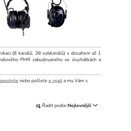
aci (8 kanálů, 38 subkanálů) s dosahem až 1
kanálového PMR zabudovaného ve sluchátkách a
zavolejte
nebo pošlete
e-mail
a my Vám s
Ř
Řadit podle:
Nejlevnější
a
z