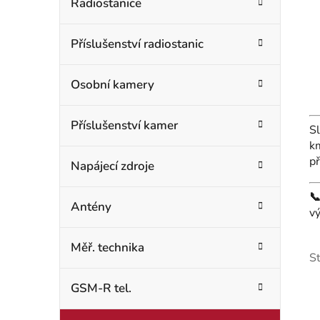
t
Radiostanice
o
r
r
Příslušenství radiostanic
i
a
e
n
Osobní kamery
n
Příslušenství kamer
S
í
k
př
p
Napájecí zdroje
a

Antény
v
n
Měř. technika
e
S
l
GSM-R tel.