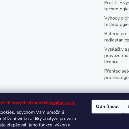
i
Proč LTE vy
technologie
s
u
Výhody digi
technologi
Baterie pro
radiostanic
Vysílačky a 
provozu radi
licence
Přehled sel
pro analogo
našich nových stránkách
vysilacky.eu
Odmítnout
cookies, abychom Vám umožnili
Oblíbené 
ohlížení webu a díky analýze provozu
le zlepšovali jeho funkce, výkon a