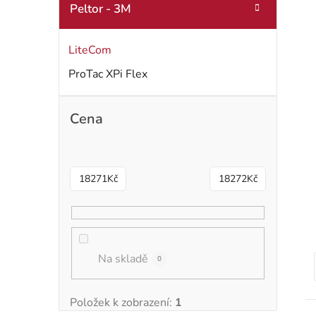
Peltor - 3M
LiteCom
i
ProTac XPi Flex
s
Cena
r
18271
Kč
18272
Kč
Na skladě
0
t
Položek k zobrazení:
1