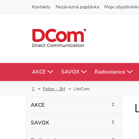
Přejít
Kontakty
Nezávazná poptávka
Moje objednávk
na
obsah
AKCE
SAVOX
Radiostanice
Domů
Peltor - 3M
LiteCom
P
K
Přeskočit
AKCE
kategorie
a
o
t
SAVOX
s
e
g