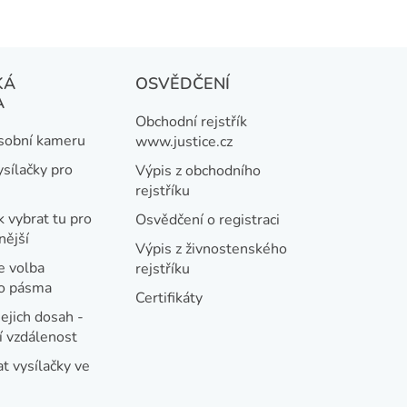
KÁ
OSVĚDČENÍ
A
Obchodní rejstřík
osobní kameru
www.justice.cz
ysílačky pro
Výpis z obchodního
rejstříku
k vybrat tu pro
Osvědčení o registraci
nější
Výpis z živnostenského
e volba
rejstříku
ho pásma
Certifikáty
jejich dosah -
 vzdálenost
t vysílačky ve