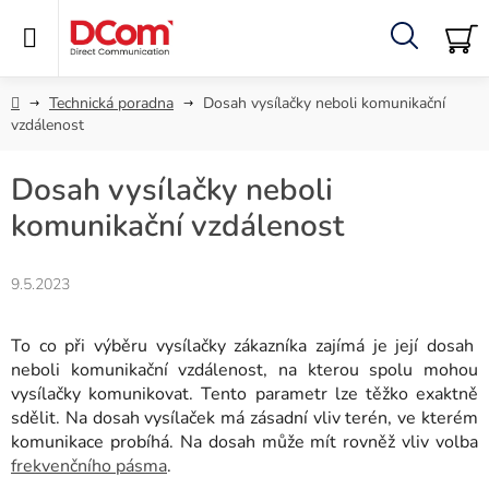
Přejít
na
obsah
Hledat
NÁ
KO
Domů
Technická poradna
Dosah vysílačky neboli komunikační
vzdálenost
Dosah vysílačky neboli
komunikační vzdálenost
9.5.2023
To co při výběru vysílačky zákazníka zajímá je její dosah
neboli komunikační vzdálenost, na kterou spolu mohou
vysílačky komunikovat. Tento parametr lze těžko exaktně
sdělit. Na dosah vysílaček má zásadní vliv terén, ve kterém
komunikace probíhá. Na dosah může mít rovněž vliv volba
frekvenčního pásma
.