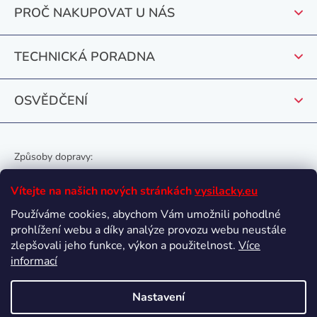
t
PROČ NAKUPOVAT U NÁS
í
TECHNICKÁ PORADNA
OSVĚDČENÍ
Způsoby dopravy:
Vítejte na našich nových stránkách
vysilacky.eu
Používáme cookies, abychom Vám umožnili pohodlné
prohlížení webu a díky analýze provozu webu neustále
Oblíbené způsoby platby:
zlepšovali jeho funkce, výkon a použitelnost.
Více
informací
Nastavení