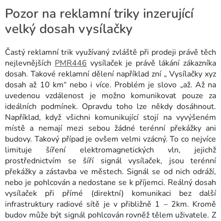
Pozor na reklamní triky inzerující
velký dosah vysílačky
Častý reklamní trik využívaný zvláště při prodeji právě těch
nejlevnějších
PMR446
vysílaček je právě lákání zákazníka
dosah. Takové reklamní dělení například zní „ Vysílačky xyz
dosah až 10 km“ nebo i více. Problém je slovo „až. Až na
uvedenou vzdálenost je možno komunikovat pouze za
ideálních podmínek. Opravdu toho lze někdy dosáhnout.
Například, když všichni komunikující stojí na vyvýšeném
místě a nemají mezi sebou žádné terénní překážky ani
budovy. Takový případ je ovšem velmi vzácný.
To co nejvíce
limituje šíření elektromagnetických vln, jejichž
prostřednictvím se šíří signál vysílaček, jsou terénní
překážky a zástavba ve městech. Signál se od nich odráží,
nebo je pohlcován a nedostane se k příjemci. Reálný dosah
vysílaček při přímé (direktní) komunikaci bez další
infrastruktury radiové sítě je v přibližně 1 – 2km. Kromě
budov může být signál pohlcován rovněž tělem uživatele. Z