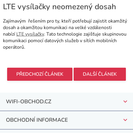
LTE vysílačky neomezený dosah
Zajímavým řešením pro ty, kteří potřebují zajistit okamžitý
dosah a okamžitou komunikaci na velké vzdálenosti
nabízí
LTE vysílačky
. Tato technologie zajišťuje skupinovou
komunikaci pomocí datových služeb v sítích mobilních
operátorů.
PŘEDCHOZÍ ČLÁNEK
DALŠÍ ČLÁNEK
Z
WIFI-OBCHOD.CZ
á
p
OBCHODNÍ INFORMACE
a