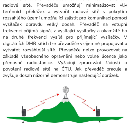
radiové sítě.
Převaděče
umožňují minimalizovat vliv
terénních překážek a vytvořit radiové sítě s pokrytím
rozsáhlého území umožňující zajistit pro komunikaci pomocí
vysílaček opravdu velký dosah. Převaděč na vstupní
frekvenci přijímá signál z vysílající vysílačky a okamžitě ho
na druhé frekvenci vysílá pro přijímající vysílačky. V
digitálních DMR sítích lze převaděče vzájemně propojovat a
vytvářet rozsáhlejší sítě. Převaděče nelze provozovat na
základě všeobecného oprávnění nebo volné licence jako
přenosné radiostanice. Vyžadují zpracování žádosti o
povolení radiové sítě na ČTU. Jak převaděč pracuje a
zvyšuje dosah názorně demonstruje následující obrázek.