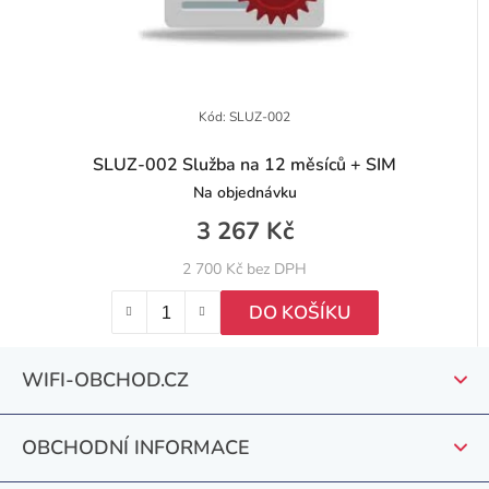
Kód:
SLUZ-002
SLUZ-002 Služba na 12 měsíců + SIM
Na objednávku
3 267 Kč
2 700 Kč bez DPH
DO KOŠÍKU
Z
WIFI-OBCHOD.CZ
á
p
OBCHODNÍ INFORMACE
a