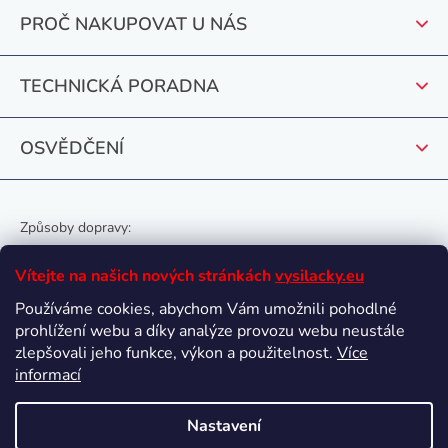
t
PROČ NAKUPOVAT U NÁS
í
TECHNICKÁ PORADNA
OSVĚDČENÍ
Způsoby dopravy:
Vítejte na našich nových stránkách
vysilacky.eu
Používáme cookies, abychom Vám umožnili pohodlné
prohlížení webu a díky analýze provozu webu neustále
Oblíbené způsoby platby:
zlepšovali jeho funkce, výkon a použitelnost.
Více
informací
Nastavení