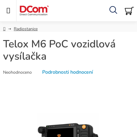
Přejít
na
obsah
Hledat
NÁ
KO
Domů
Radiostanice
Telox M6 PoC vozidlová
vysílačka
Průměrné
Podrobnosti hodnocení
Neohodnoceno
hodnocení
produktu
je
0,0
z
5
hvězdiček.