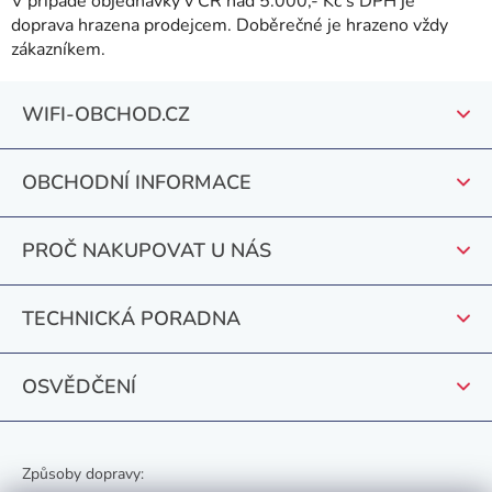
V případě objednávky v ČR nad 5.000,- Kč s DPH je
doprava hrazena prodejcem. Doběrečné je hrazeno vždy
zákazníkem.
Z
WIFI-OBCHOD.CZ
á
p
OBCHODNÍ INFORMACE
a
t
PROČ NAKUPOVAT U NÁS
í
TECHNICKÁ PORADNA
OSVĚDČENÍ
Způsoby dopravy: