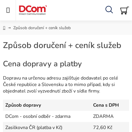
Přejít
na
obsah
Hledat
NÁ
KO
Domů
Způsob doručení + ceník služeb
Způsob doručení + ceník služeb
Cena dopravy a platby
Dopravu na určenou adresu zajišťuje dodavatel po celé
České republice a Slovensku a to mimo případ, kdy si
objednatel zvolí vyzvednutí zboží v sídle firmy.
Způsob dopravy
Cena s DPH
DCom - osobní odběr - zdarma
ZDARMA
Zasilkovna ČR
(platba v Kč)
72,60 Kč