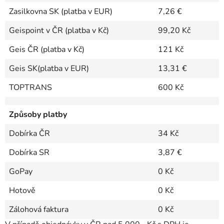
Zasilkovna SK
(platba v EUR)
7,26 €
Geispoint
v ČR (platba v Kč)
99,20 Kč
Geis ČR (platba v Kč)
121 Kč
Geis SK(platba v EUR)
13,31 €
TOPTRANS
600 Kč
Způsoby platby
Dobírka ČR
34 Kč
Dobírka SR
3,87 €
GoPay
0 Kč
Hotově
0 Kč
Zálohová faktura
0 Kč