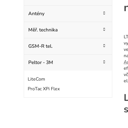
Antény
Měř. technika
L
v
GSM-R tel.
v
n
A
Peltor - 3M
e
vč
LiteCom
el
ProTac XPi Flex