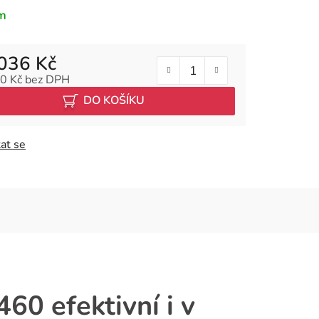
m
036 Kč
0 Kč
bez DPH
 cena:
DO KOŠÍKU
at se
60 efektivní i v