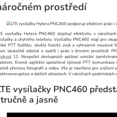
náročném prostředí
TE vysílačky Hytera PNC460 zlepšují efektivitu v náročný
ysílačky a chytrého telefonu Vysílačky PNC460 mají pro sku
elké PTT tlačítko, skvělý hlasitý zvuk a vyhrazené nouzové 
avíc skutečně odolné a vydrží i práci v drsném prostředí. P
ndroid
12. Nespočet dostupných aplikací umožní zaměstnanců
fektivní. Kromě zajištění spolehlivé týmové PTT komunikace n
etně přenosu fotografií a videa. Vše je navrženo pro zvýšení ef
ektroenergetice a dalších oblastech. V náročných podmínkách
LTE vysílačky PNC460 předst
stručně a jasně