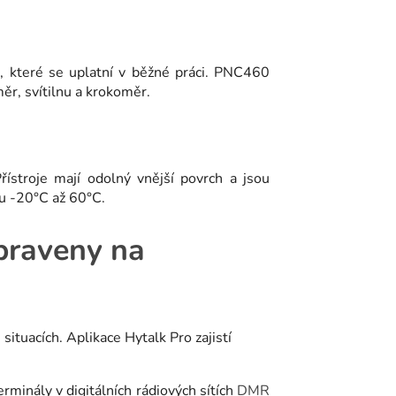
, které se uplatní v běžné práci. PNC460
ěr, svítilnu a krokoměr.
ístroje mají odolný vnější povrch a jsou
hu -20°C až 60°C.
ipraveny na
inály v digitálních rádiových sítích
DMR