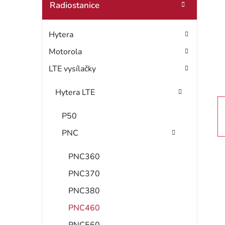
t
Radiostanice
o
r
r
Hytera
i
a
e
Motorola
n
LTE vysílačky
n
Hytera LTE
í
P50
p
PNC
a
PNC360
n
PNC370
e
PNC380
l
PNC460
PNC560