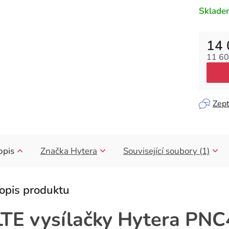
Sklade
14 
11 60
Měrná
Zept
opis
Značka
Hytera
Související soubory (1)
LTE vysílačky Hytera PNC4