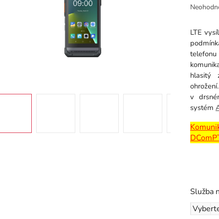
Průměr
Neohodn
hodnoce
produkt
LTE vysí
je
podmínká
0,0
telefon
z
komunika
5
hlasitý
hvězdiče
ohrožení
v drsném
systém
Komunika
DComP
Služba 