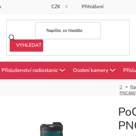
CZK
Přihlášení
a
Příslušenství radiostanic
Osobní kamery
Přísl
Domů
Ra
PNC460
PoC
PN