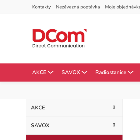
Přejít
Kontakty
Nezávazná poptávka
Moje objednávk
na
obsah
AKCE
SAVOX
Radiostanice
P
K
Přeskočit
AKCE
kategorie
a
o
t
SAVOX
s
e
g