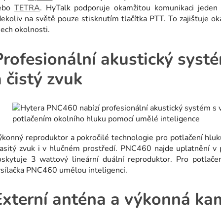
ebo
TETRA
. HyTalk podporuje okamžitou komunikaci jeden
ekoliv na světě pouze stisknutím tlačítka PTT. To zajišťuje 
ech okolnosti.
Profesionální akustický systé
a čistý zvuk
konný reproduktor a pokročilé technologie pro potlačení hluku
asitý zvuk i v hlučném prostředí. PNC460 najde uplatnění v pr
oskytuje 3 wattový lineární duální reproduktor. Pro potlače
ysílačka PNC460 umělou inteligenci.
Externí anténa a výkonná ka