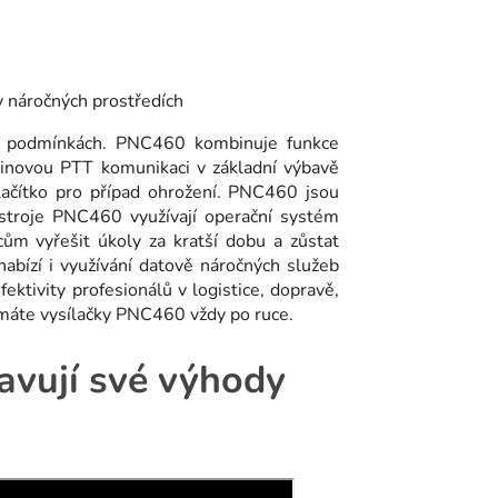
ch podmínkách. PNC460 kombinuje funkce
pinovou PTT komunikaci v základní výbavě
tlačítko pro případ ohrožení. PNC460 jsou
řístroje PNC460 využívají operační systém
m vyřešit úkoly za kratší dobu a zůstat
abízí i využívání datově náročných služeb
ektivity profesionálů v logistice, dopravě,
 máte vysílačky PNC460 vždy po ruce.
avují své výhody