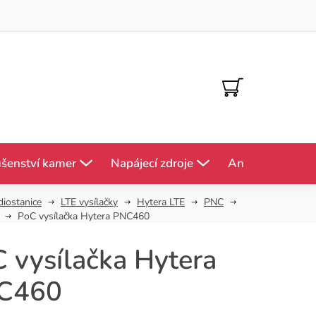
NÁKUPNÍ
KOŠÍK
ušenství kamer
Napájecí zdroje
Antény
Mě
diostanice
LTE vysílačky
Hytera LTE
PNC
PoC vysílačka Hytera PNC460
 vysílačka Hytera
C460