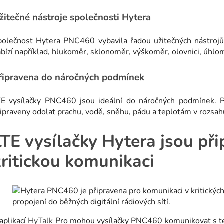
žitečné nástroje společnosti Hytera
polečnost Hytera PNC460 vybavila řadou užitečných nástrojů
bízí například, hlukoměr, sklonoměr, výškoměr, olovnici, úhlom
řipravena do náročných podmínek
TE vysílačky PNC460 jsou ideální do náročných podmínek. Př
ipraveny odolat prachu, vodě, sněhu, pádu a teplotám v rozsa
LTE vysílačky Hytera jsou př
kritickou komunikaci
aplikací
HyTalk
Pro mohou vysílačky PNC460 komunikovat s term