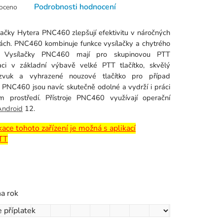
né
Podrobnosti hodnocení
oceno
ní
u
lačky Hytera PNC460 zlepšují efektivitu v náročných
ch. PNC460 kombinuje funkce vysílačky a chytrého
u Vysílačky PNC460 mají pro skupinovou PTT
ci v základní výbavě velké PTT tlačítko, skvělý
 zvuk a vyhrazené nouzové tlačítko pro případ
k.
. PNC460 jsou navíc skutečně odolné a vydrží i práci
 prostředí. Přístroje PNC460 využívají operační
Android
12.
ce tohoto zařízení je možná s aplikací
TT
na rok