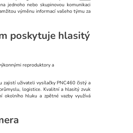
 na jednoho nebo skupinovou komunikaci
okamžitou výměnu informací vašeho týmu za
m poskytuje hlasitý
 zajistí uživateli vysílačky PNC460 čistý a
ůmyslu, logistice. Kvalitní a hlasitý zvuk
ní okolního hluku a zpětné vazby využívá
mera