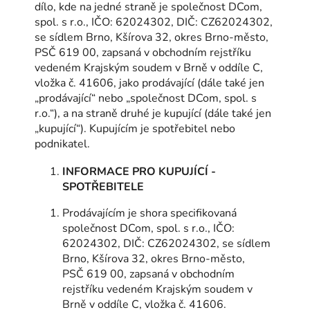
dílo, kde na jedné straně je společnost DCom,
spol. s r.o., IČO: 62024302, DIČ: CZ62024302,
se sídlem Brno, Kšírova 32, okres Brno-město,
PSČ 619 00, zapsaná v obchodním rejstříku
vedeném Krajským soudem v Brně v oddíle C,
vložka č. 41606, jako prodávající (dále také jen
„prodávající“ nebo „společnost DCom, spol. s
r.o.“), a na straně druhé je kupující (dále také jen
„kupující“). Kupujícím je spotřebitel nebo
podnikatel.
INFORMACE PRO KUPUJÍCÍ -
SPOTŘEBITELE
Prodávajícím je shora specifikovaná
společnost DCom, spol. s r.o., IČO:
62024302, DIČ: CZ62024302, se sídlem
Brno, Kšírova 32, okres Brno-město,
PSČ 619 00, zapsaná v obchodním
rejstříku vedeném Krajským soudem v
Brně v oddíle C, vložka č. 41606.