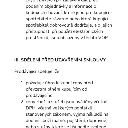
chyb vzniklých při zadávání dat před
podáním objednávky a informace o
kodexech chování, které jsou pro kupující -
spotřebitele závazné nebo které kupující -
spotřebitel dobrovolně dodržuje, a o jejich
přístupnosti při použití elektronických
prostředků, jsou obsaženy v těchto VOP.
III. SDĚLENÍ PŘED UZAVŘENÍM SMLOUVY
Prodávající sděluje, že:
požaduje úhradu kupní ceny před
převzetím plnění kupujícím od
prodávajícího,
ceny zboží a služeb jsou uváděny včetně
DPH, včetně veškerých poplatků
stanovených zákonem, vyjma nákladů na
dodání zboží (balné, pojištění, dopravné)
nebo služby, které se liší podle zvolené