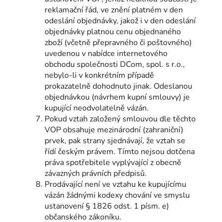
reklamační řád, ve znění platném v den
odeslání objednávky, jakož i v den odeslání
objednávky platnou cenu objednaného
zboží (včetně přepravného či poštovného)
uvedenou v nabídce internetového
obchodu společnosti DCom, spol. s r.o.,
nebylo-li v konkrétním případě
prokazatelně dohodnuto jinak. Odeslanou
objednávkou (návrhem kupní smlouvy) je
kupující neodvolatelně vázán.
Pokud vztah založený smlouvou dle těchto
VOP obsahuje mezinárodní (zahraniční)
prvek, pak strany sjednávají, že vztah se
řídí českým právem. Tímto nejsou dotčena
práva spotřebitele vyplývající z obecně
závazných právních předpisů.
Prodávající není ve vztahu ke kupujícímu
vázán žádnými kodexy chování ve smyslu
ustanovení § 1826 odst. 1 písm. e)
občanského zákoníku.