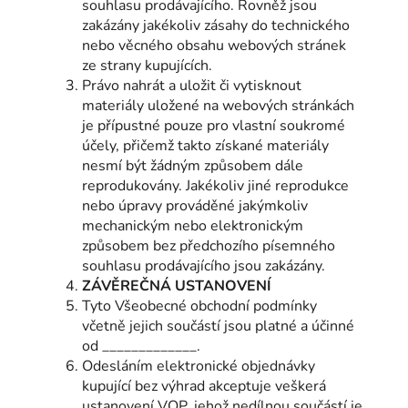
souhlasu prodávajícího. Rovněž jsou
zakázány jakékoliv zásahy do technického
nebo věcného obsahu webových stránek
ze strany kupujících.
Právo nahrát a uložit či vytisknout
materiály uložené na webových stránkách
je přípustné pouze pro vlastní soukromé
účely, přičemž takto získané materiály
nesmí být žádným způsobem dále
reprodukovány. Jakékoliv jiné reprodukce
nebo úpravy prováděné jakýmkoliv
mechanickým nebo elektronickým
způsobem bez předchozího písemného
souhlasu prodávajícího jsou zakázány.
ZÁVĚREČNÁ USTANOVENÍ
Tyto Všeobecné obchodní podmínky
včetně jejich součástí jsou platné a účinné
od _____________.
Odesláním elektronické objednávky
kupující bez výhrad akceptuje veškerá
ustanovení VOP, jehož nedílnou součástí je