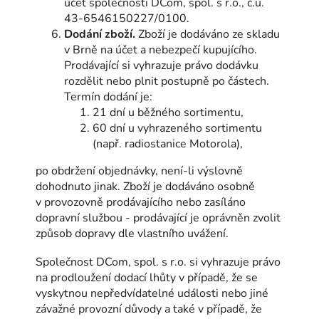
účet společnosti DCom, spol. s r.o., č.ú.
43-6546150227/0100.
Dodání zboží.
Zboží je dodáváno ze skladu
v Brně na účet a nebezpečí kupujícího.
Prodávající si vyhrazuje právo dodávku
rozdělit nebo plnit postupně po částech.
Termín dodání je:
21 dní u běžného sortimentu,
60 dní u vyhrazeného sortimentu
(např. radiostanice Motorola),
po obdržení objednávky, není-li výslovně
dohodnuto jinak. Zboží je dodáváno osobně
v provozovně prodávajícího nebo zasíláno
dopravní službou - prodávající je oprávněn zvolit
způsob dopravy dle vlastního uvážení.
Společnost DCom, spol. s r.o. si vyhrazuje právo
na prodloužení dodací lhůty v případě, že se
vyskytnou nepředvídatelné události nebo jiné
závažné provozní důvody a také v případě, že