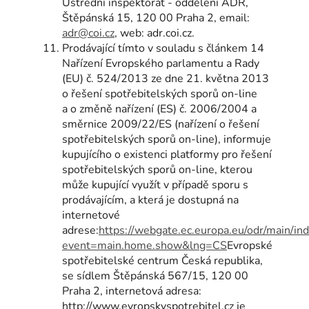
Ústřední inspektorát - oddělení ADR,
Štěpánská 15, 120 00 Praha 2, email:
adr@coi.cz
, web: adr.coi.cz.
Prodávající tímto v souladu s článkem 14
Nařízení Evropského parlamentu a Rady
(EU) č. 524/2013 ze dne 21. května 2013
o řešení spotřebitelských sporů on-line
a o změně nařízení (ES) č. 2006/2004 a
směrnice 2009/22/ES (nařízení o řešení
spotřebitelských sporů on-line), informuje
kupujícího o existenci platformy pro řešení
spotřebitelských sporů on-line, kterou
může kupující využít v případě sporu s
prodávajícím, a která je dostupná na
internetové
adrese:
https://webgate.ec.europa.eu/odr/main/in
event=main.home.show&lng=CS
Evropské
spotřebitelské centrum Česká republika,
se sídlem Štěpánská 567/15, 120 00
Praha 2, internetová adresa:
http://www.evropskyspotrebitel.cz je