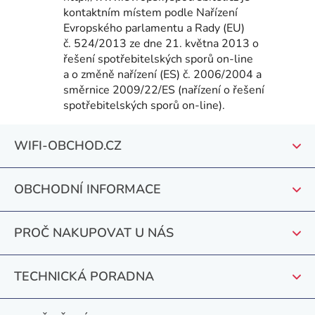
kontaktním místem podle Nařízení
Evropského parlamentu a Rady (EU)
č. 524/2013 ze dne 21. května 2013 o
řešení spotřebitelských sporů on-line
a o změně nařízení (ES) č. 2006/2004 a
směrnice 2009/22/ES (nařízení o řešení
spotřebitelských sporů on-line).
Z
WIFI-OBCHOD.CZ
á
p
OBCHODNÍ INFORMACE
a
t
PROČ NAKUPOVAT U NÁS
í
TECHNICKÁ PORADNA