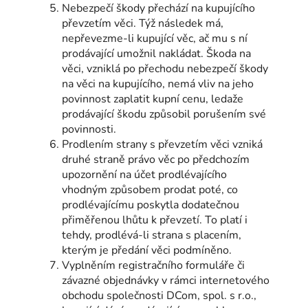
Nebezpečí škody přechází na kupujícího
převzetím věci. Týž následek má,
nepřevezme-li kupující věc, ač mu s ní
prodávající umožnil nakládat. Škoda na
věci, vzniklá po přechodu nebezpečí škody
na věci na kupujícího, nemá vliv na jeho
povinnost zaplatit kupní cenu, ledaže
prodávající škodu způsobil porušením své
povinnosti.
Prodlením strany s převzetím věci vzniká
druhé straně právo věc po předchozím
upozornění na účet prodlévajícího
vhodným způsobem prodat poté, co
prodlévajícímu poskytla dodatečnou
přiměřenou lhůtu k převzetí. To platí i
tehdy, prodlévá-li strana s placením,
kterým je předání věci podmíněno.
Vyplněním registračního formuláře či
závazné objednávky v rámci internetového
obchodu společnosti DCom, spol. s r.o.,