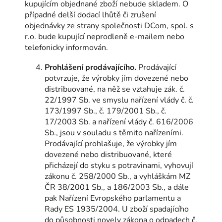
kupujícím objednané zboží nebude skladem. O
případné delší dodací lhůtě či zrušení
objednávky ze strany společnosti DCom, spol. s
r.o. bude kupující neprodleně e-mailem nebo
telefonicky informován.
Prohlášení prodávajícího.
Prodávající
potvrzuje, že výrobky jím dovezené nebo
distribuované, na něž se vztahuje zák. č.
22/1997 Sb. ve smyslu nařízení vlády č. č.
173/1997 Sb., č. 179/2001 Sb., č.
17/2003 Sb. a nařízení vlády č. 616/2006
Sb., jsou v souladu s těmito nařízeními.
Prodávající prohlašuje, že výrobky jím
dovezené nebo distribuované, které
přicházejí do styku s potravinami, vyhovují
zákonu č. 258/2000 Sb., a vyhláškám MZ
ČR 38/2001 Sb., a 186/2003 Sb., a dále
pak Nařízení Evropského parlamentu a
Rady ES 1935/2004. U zboží spadajícího
do působnosti novely zákona o odpadech č.