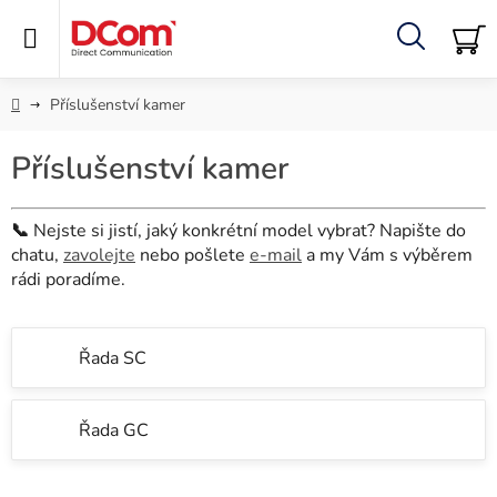
Přejít
na
obsah
Hledat
NÁ
KO
Domů
Příslušenství kamer
Příslušenství kamer
📞
Nejste si jistí, jaký konkrétní model vybrat? Napište do
chatu,
zavolejte
nebo pošlete
e-mail
a my Vám s výběrem
rádi poradíme.
Řada SC
Řada GC