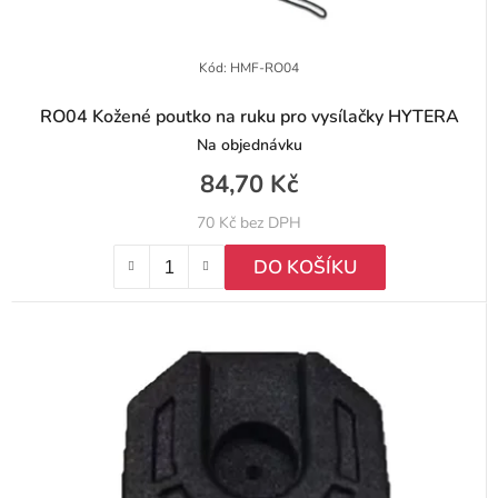
k
t
Kód:
HMF-RO04
ů
RO04 Kožené poutko na ruku pro vysílačky HYTERA
Na objednávku
84,70 Kč
70 Kč bez DPH
DO KOŠÍKU