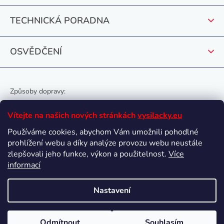
v
ý
TECHNICKÁ PORADNA
p
i
OSVĚDČENÍ
s
u
Způsoby dopravy:
Vítejte na našich nových stránkách
vysilacky.eu
Používáme cookies, abychom Vám umožnili pohodlné
prohlížení webu a díky analýze provozu webu neustále
Oblíbené způsoby platby:
zlepšovali jeho funkce, výkon a použitelnost.
Více
informací
Nastavení
Vytvořil Shoptet
Odmítnout
Souhlasím