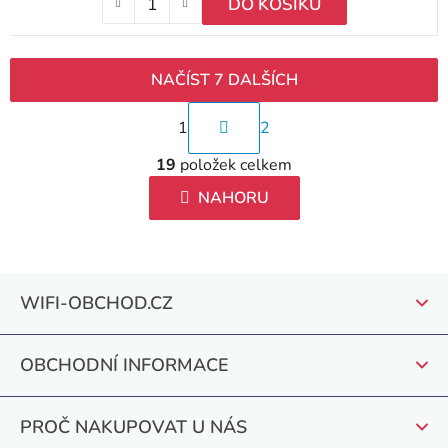
DO KOŠÍKU
NAČÍST 7 DALŠÍCH
S
1
2
t
O
r
19
položek celkem
v
á
l
NAHORU
n
á
k
d
o
a
v
Z
c
WIFI-OBCHOD.CZ
á
á
í
n
p
p
í
r
OBCHODNÍ INFORMACE
a
v
t
k
PROČ NAKUPOVAT U NÁS
y
í