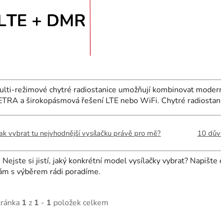
ulti-režimové chytré radiostanice umožňují kombinovat mode
ETRA a širokopásmová řešení LTE nebo WiFi. Chytré radiostani
ak vybrat tu nejvhodnější vysílačku právě pro mě?
10 důvo

Nejste si jistí, jaký konkrétní model vysílačky vybrat? Napište
ám s výběrem rádi poradíme.
tránka
1
z
1
-
1
položek celkem