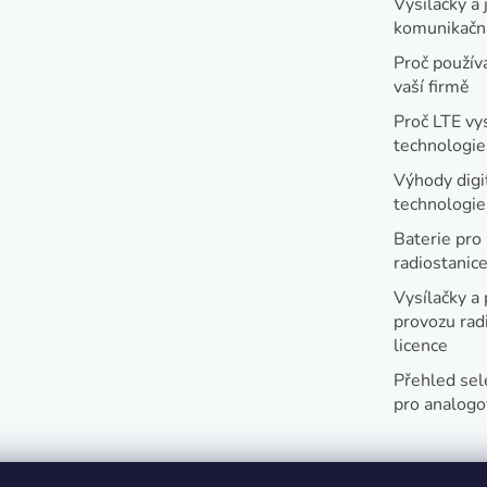
ý
Vysílačky a 
komunikační
p
i
Proč používa
vaší firmě
s
Proč LTE vy
u
technologie
Výhody digi
technologi
Baterie pro
radiostanic
Vysílačky a 
provozu radi
licence
Přehled sel
pro analogo