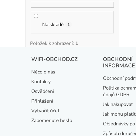
t
Na skladě
1
Položek k zobrazení:
1
Z
WIFI-OBCHOD.CZ
OBCHODNÍ
á
INFORMACE
Něco o nás
p
Obchodní podm
Kontakty
a
Politika ochran
Osvědčení
údajů GDPR
t
Přihlášení
Jak nakupovat
í
Vytvořit účet
Jak mohu platit
Zapomenuté heslo
Objednávky po 
Způsob doručen