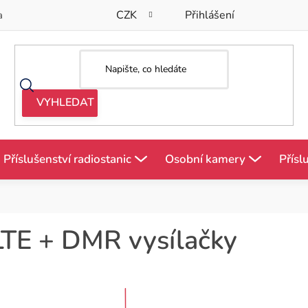
CZK
Přihlášení
a
Příslušenství radiostanic
Osobní kamery
Přísl
LTE + DMR vysílačky