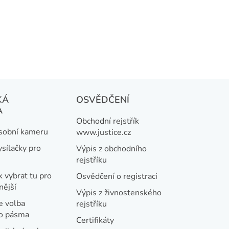
ů
KÁ
OSVĚDČENÍ
A
Obchodní rejstřík
osobní kameru
www.justice.cz
ysílačky pro
Výpis z obchodního
rejstříku
k vybrat tu pro
Osvědčení o registraci
nější
Výpis z živnostenského
e volba
rejstříku
ho pásma
Certifikáty