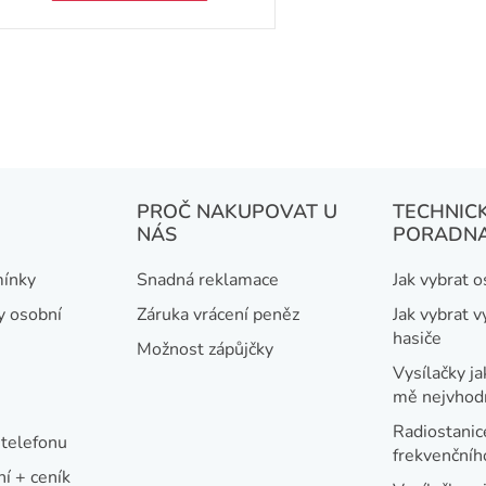
ů
O
v
l
á
d
PROČ NAKUPOVAT U
TECHNIC
a
NÁS
PORADN
c
í
ínky
Snadná reklamace
Jak vybrat 
p
y osobní
Záruka vrácení peněz
Jak vybrat v
r
hasiče
Možnost zápůjčky
v
Vysílačky ja
k
mě nejvhod
y
Radiostanic
telefonu
frekvenční
v
í + ceník