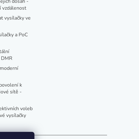
jejich dosah -
 vzdálenost
t vysílačky ve
sílačky a PoC
tální
e DMR
 moderní
e
povolení k
ové sítě -
ektivních voleb
vé vysílačky