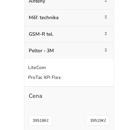
Antény
Měř. technika
GSM-R tel.
i
Peltor - 3M
s
LiteCom
r
ProTac XPi Flex
Cena
39518
Kč
39519
Kč