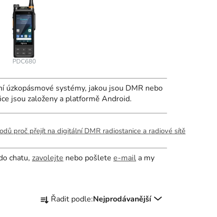
rní úzkopásmové systémy, jakou jsou DMR nebo
ce jsou založeny a platformě Android.
dů proč přejít na digitální DMR radiostanice a radiové sítě
 do chatu,
zavolejte
nebo pošlete
e-mail
a my
Ř
Řadit podle:
Nejprodávanější
a