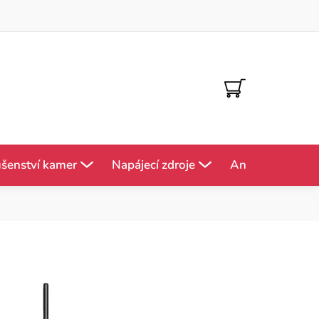
NÁKUPNÍ
KOŠÍK
ušenství kamer
Napájecí zdroje
Antény
Mě