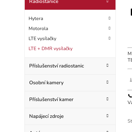
t
Radiostanice
o
r
r
Hytera
i
a
e
Motorola
n
LTE vysílačky
n
LTE + DMR vysílačky
M
í
T
Příslušenství radiostanic
p
a
J
Osobní kamery
n

Příslušenství kamer
V
e
l
Napájecí zdroje
S