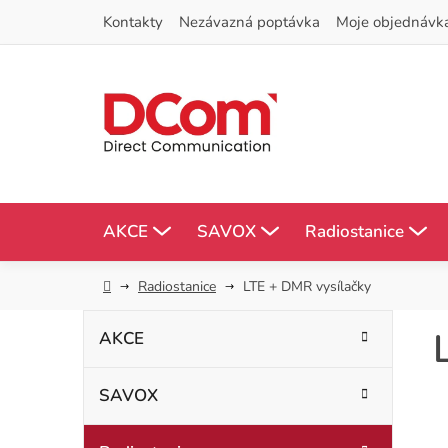
Přejít
Kontakty
Nezávazná poptávka
Moje objednávk
na
obsah
AKCE
SAVOX
Radiostanice
Domů
Radiostanice
LTE + DMR vysílačky
P
K
Přeskočit
AKCE
kategorie
a
o
t
SAVOX
s
e
g