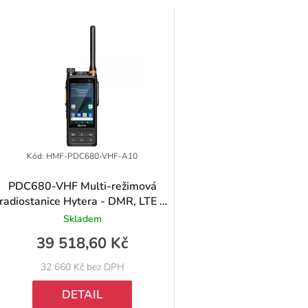
V
ý
p
p
Kód:
HMF-PDC680-VHF-A10
PDC680-VHF Multi-režimová
radiostanice Hytera - DMR, LTE a
o
Android
Skladem
d
39 518,60 Kč
u
32 660 Kč bez DPH
k
DETAIL