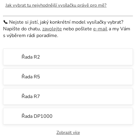
Jak vybrat tu nejvhodnější vysílačku právě pro mě?
📞
Nejste si jistí, jaký konkrétní model vysílačky vybrat?
Napište do chatu,
zavolejte
nebo pošlete
e-mail
a my Vám
s výběrem rádi poradíme.
Řada R2
Řada R5
Řada R7
Řada DP1000
Zobrazit více