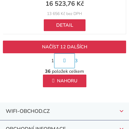
16 523,76 Kč
13 656 Kč bez DPH
DETAIL
NAČÍST 12 DALŠÍCH
S
1
3
t
O
r
36
položek celkem
v
á
l
NAHORU
n
á
k
d
o
a
v
Z
c
WIFI-OBCHOD.CZ
á
á
í
n
p
p
í
r
OBCHODNÍ INFORMACE