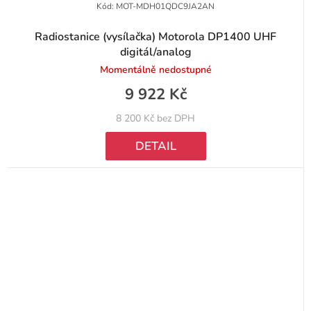
Kód:
MOT-MDH01QDC9JA2AN
Radiostanice (vysílačka) Motorola DP1400 UHF
digitál/analog
Momentálně nedostupné
9 922 Kč
8 200 Kč bez DPH
DETAIL