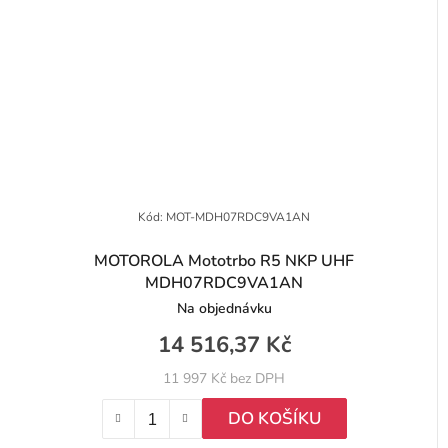
Kód:
MOT-MDH07RDC9VA1AN
MOTOROLA Mototrbo R5 NKP UHF
MDH07RDC9VA1AN
Na objednávku
14 516,37 Kč
11 997 Kč bez DPH
DO KOŠÍKU