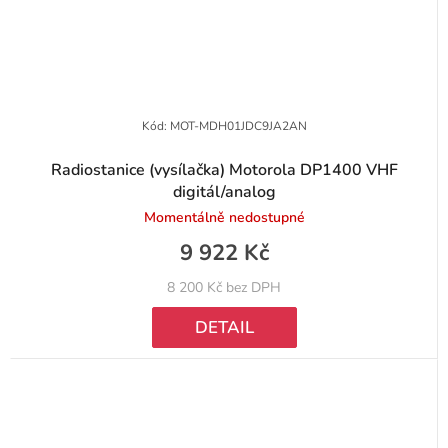
Kód:
MOT-MDH01JDC9JA2AN
Radiostanice (vysílačka) Motorola DP1400 VHF
digitál/analog
Momentálně nedostupné
9 922 Kč
8 200 Kč bez DPH
DETAIL