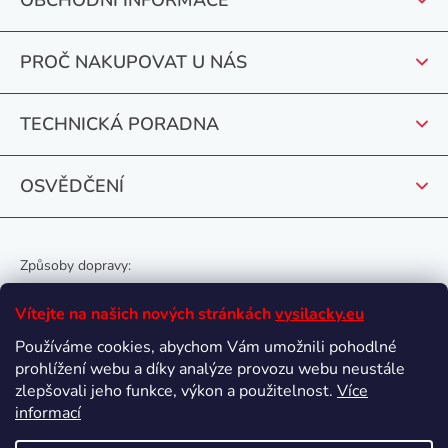
a
v
t
k
PROČ NAKUPOVAT U NÁS
y
í
v
ý
TECHNICKÁ PORADNA
p
i
OSVĚDČENÍ
s
u
Způsoby dopravy:
Vítejte na našich nových stránkách
vysilacky.eu
Používáme cookies, abychom Vám umožnili pohodlné
prohlížení webu a díky analýze provozu webu neustále
Oblíbené způsoby platby:
zlepšovali jeho funkce, výkon a použitelnost.
Více
informací