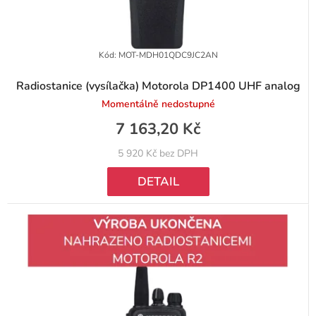
k
t
Kód:
MOT-MDH01QDC9JC2AN
ů
Radiostanice (vysílačka) Motorola DP1400 UHF analog
Momentálně nedostupné
7 163,20 Kč
5 920 Kč bez DPH
DETAIL