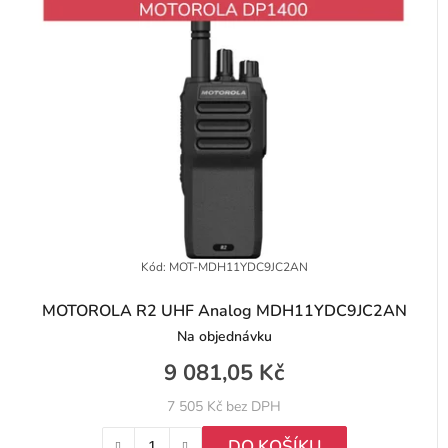
Kód:
MOT-MDH11YDC9JC2AN
MOTOROLA R2 UHF Analog MDH11YDC9JC2AN
Na objednávku
9 081,05 Kč
7 505 Kč bez DPH
DO KOŠÍKU