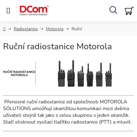
Přejít
na
obsah
Hledat
NÁ
KO
Domů
Radiostanice
Motorola
Ruční
Ruční radiostanice Motorola
Přenosné ruční radiostanice od společnosti MOTOROLA
SOLUTIONS umožňují okamžitou komunikaci mezi dvěma
uživateli stejně tak jako s celou skupinou v jeden okamžik.
Stačí stisknout vysílací tlačítko radiostanice (PTT) a mluvit.