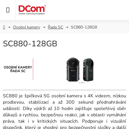
Přejít
na
obsah
Domů
Osobní kamery
Řada SC
SC880-128GB
SC880-128GB
SC880 je špičková 5G osobní kamera s 4K videem, nízkou
prodlevou, stabilizací a až 300 sekund přednahrávání
událostí. Díky výdrži až 10 hodin zajišťuje spolehlivý sběr
důkazů a rychlou, bezpečnou reakci, jak v oblasti vymáhání
práva, tak i v kritických situacích. Podporuje i vizuální
dispečink, který je vhodný pro bezpečnostní složky a další