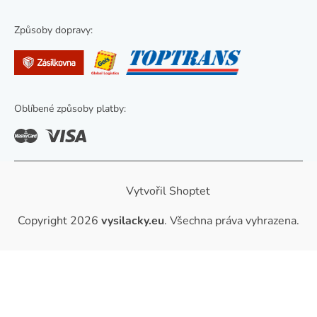
i
s
Způsoby dopravy:
u
Oblíbené způsoby platby:
Vytvořil Shoptet
Copyright 2026
vysilacky.eu
. Všechna práva vyhrazena.