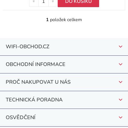
DO KOŠÍKU
1
položek celkem
O
v
l
Z
á
WIFI-OBCHOD.CZ
á
d
a
p
c
OBCHODNÍ INFORMACE
a
í
t
p
PROČ NAKUPOVAT U NÁS
r
í
v
k
TECHNICKÁ PORADNA
y
v
OSVĚDČENÍ
ý
p