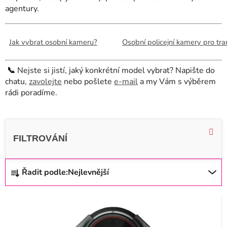
agentury.
Jak vybrat osobní kameru?
Osobní policejní kamery pro tr
📞
Nejste si jistí, jaký konkrétní model vybrat? Napište do
chatu,
zavolejte
nebo pošlete
e-mail
a my Vám s výběrem
rádi poradíme.
V
ý
p
i
Ř
Řadit podle:
Nejlevnější
s
a
p
z
r
e