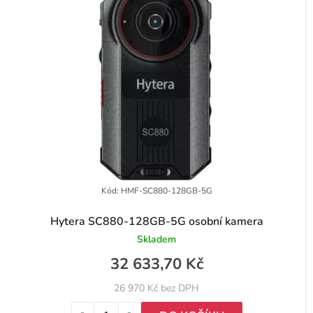
o
n
d
í
u
p
k
r
t
o
ů
d
u
k
t
Kód:
HMF-SC880-128GB-5G
ů
Hytera SC880-128GB-5G osobní kamera
Skladem
32 633,70 Kč
26 970 Kč bez DPH