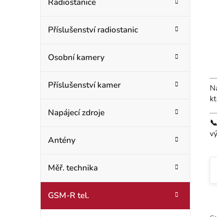
t
Radiostanice
o
r
r
Příslušenství radiostanic
i
a
e
n
Osobní kamery
n
Příslušenství kamer
Na
í
kt
p
Napájecí zdroje

a
v
Antény
n
Měř. technika
e
l
GSM-R tel.