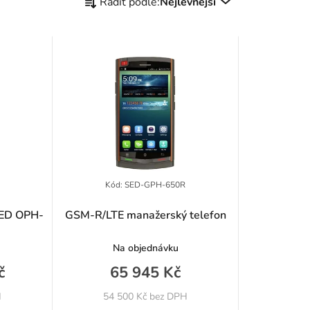
Řadit podle:
Nejlevnější
a
z
e
n
í
p
r
Kód:
SED-GPH-650R
o
SED OPH-
GSM-R/LTE manažerský telefon
d
Na objednávku
u
č
65 945 Kč
k
H
54 500 Kč bez DPH