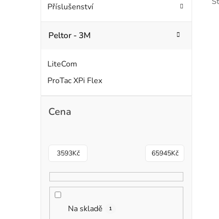
S
Příslušenství
Peltor - 3M
LiteCom
ProTac XPi Flex
i
s
Cena
r
3593
Kč
65945
Kč
Na skladě
1