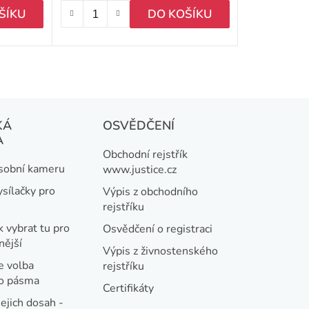
t
ŠÍKU
DO KOŠÍKU
ů
KÁ
OSVĚDČENÍ
A
Obchodní rejstřík
osobní kameru
www.justice.cz
ysílačky pro
Výpis z obchodního
rejstříku
k vybrat tu pro
Osvědčení o registraci
nější
Výpis z živnostenského
e volba
rejstříku
ho pásma
Certifikáty
jejich dosah -