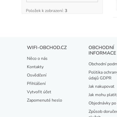
Položek k zobrazení:
3
t
Z
WIFI-OBCHOD.CZ
OBCHODNÍ
á
INFORMACE
Něco o nás
p
Obchodní podm
Kontakty
a
Politika ochran
Osvědčení
údajů GDPR
t
Přihlášení
Jak nakupovat
í
Vytvořit účet
Jak mohu platit
Zapomenuté heslo
Objednávky po 
Způsob doručen