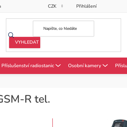
CZK
Přihlášení
a
Příslušenství radiostanic
Osobní kamery
Přísl
GSM-R tel.