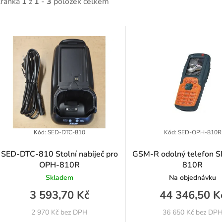
tránka
1
z
1
-
3
položek celkem
V
ý
p
p
Kód:
SED-DTC-810
Kód:
SED-OPH-810R
SED-DTC-810 Stolní nabíječ pro
GSM-R odolný telefon 
OPH-810R
810R
o
Skladem
Na objednávku
d
3 593,70 Kč
44 346,50 K
u
2 970 Kč bez DPH
36 650 Kč bez DP