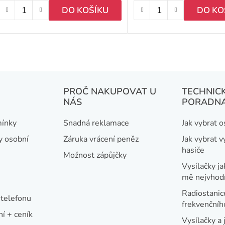
k
DO KOŠÍKU
DO KO
ů
O
v
l
á
PROČ NAKUPOVAT U
TECHNIC
NÁS
PORADN
d
a
ínky
Snadná reklamace
Jak vybrat 
c
y osobní
Záruka vrácení peněz
Jak vybrat v
í
hasiče
Možnost zápůjčky
p
Vysílačky ja
r
mě nejvhod
v
Radiostanic
telefonu
k
frekvenční
í + ceník
y
Vysílačky a 