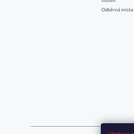
služeb
Odběrná místa
Vítejte na 