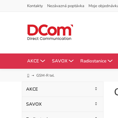
Přejít
Kontakty
Nezávazná poptávka
Moje objednávk
na
obsah
AKCE
SAVOX
Radiostanice
Domů
GSM-R tel.
P
K
Přeskočit
AKCE
kategorie
a
o
t
SAVOX
s
e
g