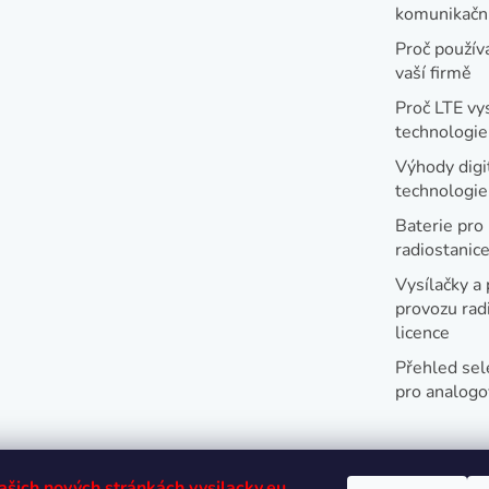
v
komunikační
ý
Proč používa
vaší firmě
p
i
Proč LTE vy
technologie
s
u
Výhody digi
technologi
Baterie pro
radiostanic
Vysílačky a 
provozu radi
licence
Přehled sel
pro analogo
našich nových stránkách
vysilacky.eu