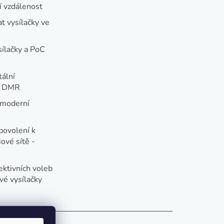
 vzdálenost
t vysílačky ve
sílačky a PoC
tální
e DMR
 moderní
e
povolení k
ové sítě -
ektivních voleb
vé vysílačky