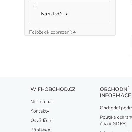
Na skladě
1
Položek k zobrazení:
4
Z
WIFI-OBCHOD.CZ
OBCHODNÍ
á
INFORMACE
Něco o nás
p
Obchodní podm
Kontakty
a
Politika ochran
Osvědčení
údajů GDPR
t
Přihlášení