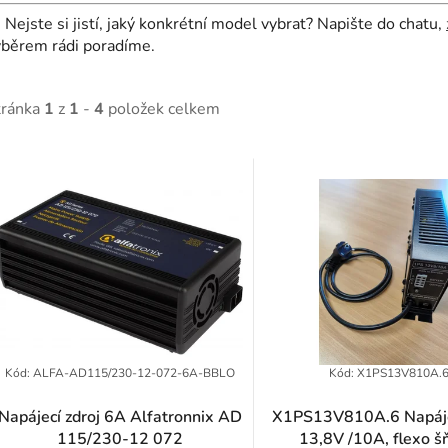

Nejste si jistí, jaký konkrétní model vybrat? Napište do chatu,
ýběrem rádi poradíme.
tránka
1
z
1
-
4
položek celkem
V
ý
p
p
Kód:
ALFA-AD115/230-12-072-6A-BBLO
Kód:
X1PS13V810A.
Napájecí zdroj 6A Alfatronnix AD
X1PS13V810A.6 Napájec
115/230-12 072
13,8V /10A, flexo š