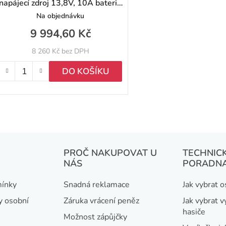
napájecí zdroj 13,8V, 10A baterie
12Ah
Na objednávku
9 994,60 Kč
8 260 Kč bez DPH
DO KOŠÍKU
O
v
l
á
PROČ NAKUPOVAT U
TECHNIC
NÁS
PORADN
d
a
ínky
Snadná reklamace
Jak vybrat 
c
y osobní
Záruka vrácení peněz
Jak vybrat v
í
hasiče
Možnost zápůjčky
p