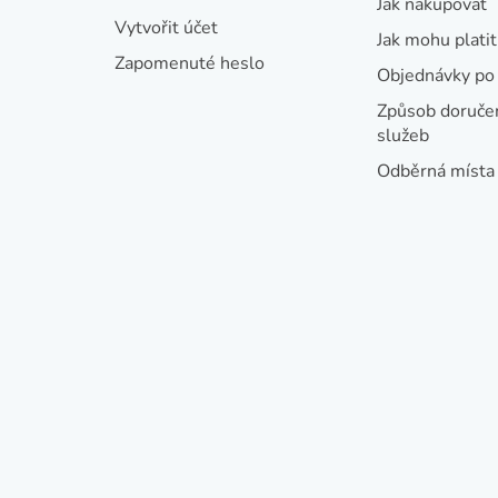
Jak nakupovat
í
Vytvořit účet
Jak mohu platit
Zapomenuté heslo
Objednávky po 
Způsob doručen
služeb
Odběrná místa