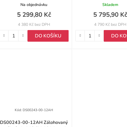
o
odpojovač bateri
Na objednávku
Skladem
d
5 299,80 Kč
5 795,90 K
u
4 380 Kč bez DPH
4 790 Kč bez DPH
k
DO KOŠÍKU
DO KO
ů
Kód:
DS00243-00-12AH
DS00243-00-12AH Zálohovaný