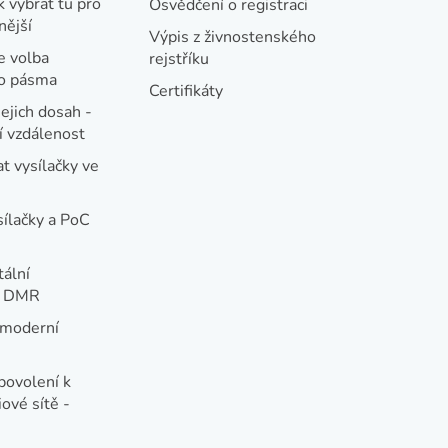
k vybrat tu pro
Osvědčení o registraci
nější
Výpis z živnostenského
e volba
rejstříku
ho pásma
Certifikáty
jejich dosah -
 vzdálenost
t vysílačky ve
sílačky a PoC
tální
e DMR
 moderní
e
povolení k
ové sítě -