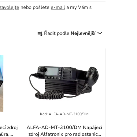
zavolejte
nebo pošlete
e-mail
a my Vám s
Ř
Řadit podle:
Nejlevnější
a
z
e
n
í
p
r
6
Kód:
ALFA-AD-MT-3100/DM
o
í zdroj
ALFA-AD-MT-3100/DM Napájecí
ňůra,
zdroj Alfatronix pro radiostanice