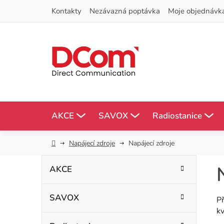
Přejít
Kontakty
Nezávazná poptávka
Moje objednávk
na
obsah
AKCE
SAVOX
Radiostanice
Domů
Napájecí zdroje
Napájecí zdroje
P
K
Přeskočit
AKCE
kategorie
a
o
t
SAVOX
s
Př
e
kv
g