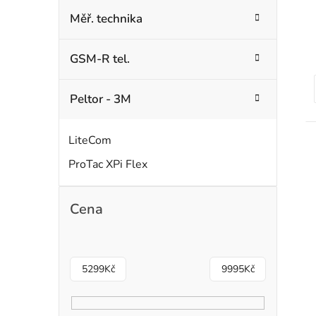
Měř. technika
GSM-R tel.
Peltor - 3M
t
LiteCom
ProTac XPi Flex
Cena
5299
Kč
9995
Kč