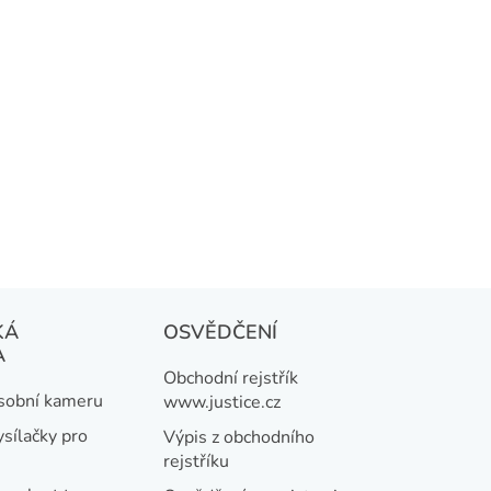
KÁ
OSVĚDČENÍ
A
Obchodní rejstřík
osobní kameru
www.justice.cz
ysílačky pro
Výpis z obchodního
rejstříku