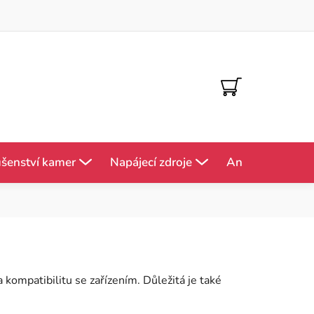
NÁKUPNÍ
KOŠÍK
ušenství kamer
Napájecí zdroje
Antény
Mě
 kompatibilitu se zařízením. Důležitá je také