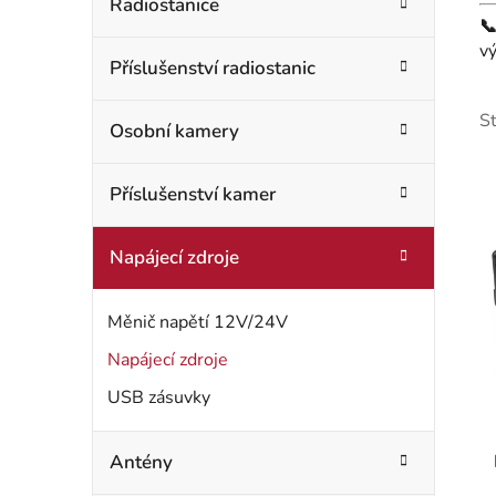
t
Radiostanice
o

r
r
v
Příslušenství radiostanic
i
a
e
n
S
Osobní kamery
n
Příslušenství kamer
í
p
Napájecí zdroje
a
i
Měnič napětí 12V/24V
n
Napájecí zdroje
s
e
USB zásuvky
l
r
Antény