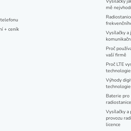
Vysílačky ja
r
mě nejvhod
v
Radiostanic
telefonu
k
frekvenční
í + ceník
y
Vysílačky a 
v
komunikační
ý
Proč používa
vaší firmě
p
i
Proč LTE vy
technologie
s
u
Výhody digi
technologi
Baterie pro
radiostanic
Vysílačky a 
provozu radi
licence