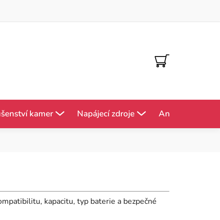
NÁKUPNÍ
KOŠÍK
ušenství kamer
Napájecí zdroje
Antény
Mě
ompatibilitu, kapacitu, typ baterie a bezpečné