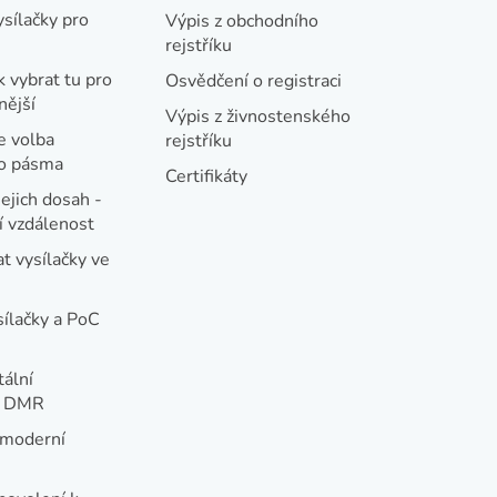
ysílačky pro
Výpis z obchodního
rejstříku
k vybrat tu pro
Osvědčení o registraci
nější
Výpis z živnostenského
e volba
rejstříku
ho pásma
Certifikáty
jejich dosah -
 vzdálenost
t vysílačky ve
sílačky a PoC
tální
e DMR
 moderní
e