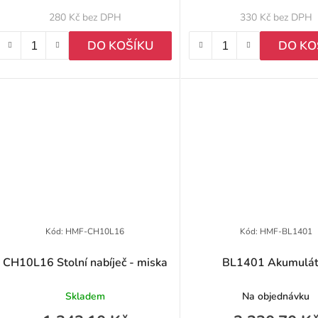
u
280 Kč bez DPH
330 Kč bez DPH
k
DO KOŠÍKU
DO KO
ů
Kód:
HMF-CH10L16
Kód:
HMF-BL1401
CH10L16 Stolní nabíječ - miska
BL1401 Akumulát
Skladem
Na objednávku