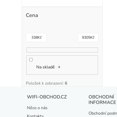
Cena
338
Kč
9305
Kč
Na skladě
4
Položek k zobrazení:
6
Z
WIFI-OBCHOD.CZ
OBCHODNÍ
á
INFORMACE
Něco o nás
p
Obchodní podm
Kontakty