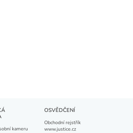
KÁ
OSVĚDČENÍ
A
Obchodní rejstřík
osobní kameru
www.justice.cz