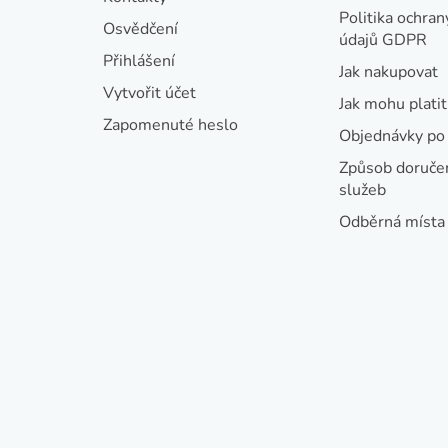
a
Politika ochran
Osvědčení
údajů GDPR
t
Přihlášení
Jak nakupovat
í
Vytvořit účet
Jak mohu platit
Zapomenuté heslo
Objednávky po 
Způsob doručen
služeb
Odběrná místa