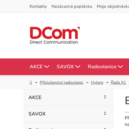
Přejít
Kontakty
Nezávazná poptávka
Moje objednávk
na
obsah
AKCE
SAVOX
Radiostanice
Domů
Příslušenství radiostanic
Hytera
Řada X1
P
K
Přeskočit
AKCE
kategorie
a
o
t
SAVOX
s
e
Př
g
na