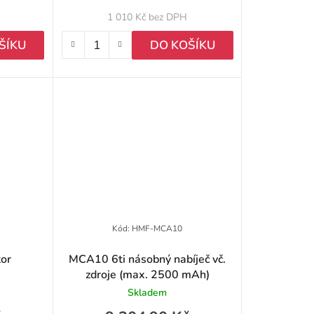
k
1 010 Kč bez DPH
t
ŠÍKU
DO KOŠÍKU
ů
Kód:
HMF-MCA10
or
MCA10 6ti násobný nabíječ vč.
zdroje (max. 2500 mAh)
Skladem