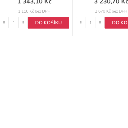
1 343,10 Kč
3 230,70 K
1 110 Kč bez DPH
2 670 Kč bez DPH
DO KOŠÍKU
DO KO
O
v
l
á
d
a
c
í
p
r
v