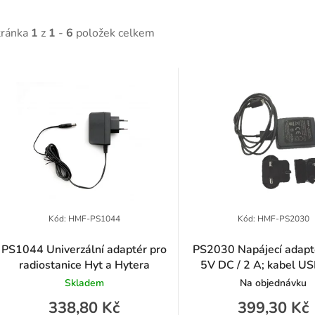
tránka
1
z
1
-
6
položek celkem
V
ý
p
p
Kód:
HMF-PS1044
Kód:
HMF-PS2030
PS1044 Univerzální adaptér pro
PS2030 Napájecí adapt
radiostanice Hyt a Hytera
5V DC / 2 A; kabel US
o
součástí balení
Skladem
Na objednávku
d
338,80 Kč
399,30 Kč