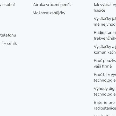
y osobní
Záruka vrácení peněz
Jak vybrat v
hasiče
Možnost zápůjčky
Vysílačky ja
mě nejvhod
Radiostanic
telefonu
frekvenční
í + ceník
Vysílačky a 
komunikační
Proč používa
vaší firmě
Proč LTE vy
technologie
Výhody digi
technologi
Baterie pro
radiostanic