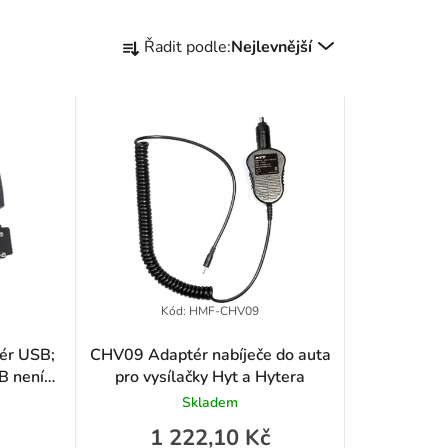
Ř
Řadit podle:
Nejlevnější
a
z
e
n
í
p
r
Kód:
HMF-CHV09
o
ér USB;
CHV09 Adaptér nabíječe do auta
B není
pro vysílačky Hyt a Hytera
d
Skladem
u
1 222,10 Kč