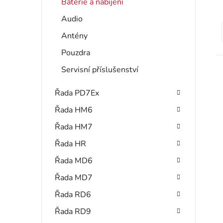
Baterie a nabíjení
Audio
Antény
t
Pouzdra
Servisní příslušenství
Řada PD7Ex
Řada HM6
Řada HM7
Řada HR
Řada MD6
Řada MD7
Řada RD6
Řada RD9