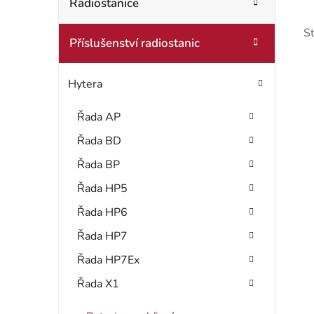
t
Radiostanice
o
r
r
S
Příslušenství radiostanic
i
a
e
n
Hytera
n
Řada AP
í
Řada BD
i
p
Řada BP
s
a
Řada HP5
Řada HP6
n
Řada HP7
r
e
Řada HP7Ex
l
Řada X1