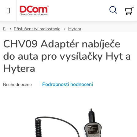
Přejít
na
obsah
Hledat
NÁ
KO
Domů
Příslušenství radiostanic
Hytera
CHV09 Adaptér nabíječe
do auta pro vysílačky Hyt a
Hytera
Průměrné
Podrobnosti hodnocení
Neohodnoceno
hodnocení
produktu
je
0,0
z
5
hvězdiček.