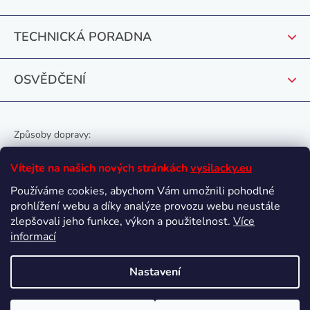
í
TECHNICKÁ PORADNA
OSVĚDČENÍ
Způsoby dopravy:
Vítejte na našich nových stránkách
vysilacky.eu
Používáme cookies, abychom Vám umožnili pohodlné
prohlížení webu a díky analýze provozu webu neustále
Oblíbené způsoby platby:
zlepšovali jeho funkce, výkon a použitelnost.
Více
informací
Nastavení
Vytvořil Shoptet