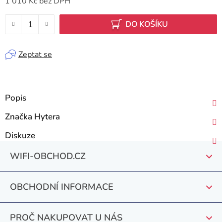
1 010 Kč bez DPH
Měrná cena:
DO KOŠÍKU
Zeptat se
Popis
Značka
Hytera
Diskuze
Z
WIFI-OBCHOD.CZ
á
p
OBCHODNÍ INFORMACE
a
t
PROČ NAKUPOVAT U NÁS