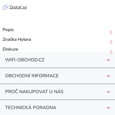
Zeptat se
Popis
Značka
Hytera
Diskuze
Z
WIFI-OBCHOD.CZ
á
p
OBCHODNÍ INFORMACE
a
t
PROČ NAKUPOVAT U NÁS
í
TECHNICKÁ PORADNA