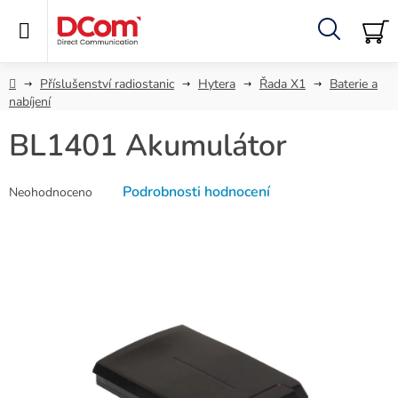
Přejít
na
obsah
Hledat
NÁ
KO
Domů
Příslušenství radiostanic
Hytera
Řada X1
Baterie a
nabíjení
BL1401 Akumulátor
Průměrné
Podrobnosti hodnocení
Neohodnoceno
hodnocení
produktu
je
0,0
z
5
hvězdiček.