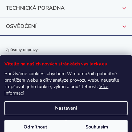
k
TECHNICKÁ PORADNA
y
v
OSVĚDČENÍ
ý
p
i
s
Způsoby dopravy:
u
Vítejte na našich nových stránkách
vysilacky.eu
Používáme cookies, abychom Vám umožnili pohodlné
prohlížení webu a díky analýze provozu webu neustále
Oblíbené způsoby platby:
zlepšovali jeho funkce, výkon a použitelnost.
Více
informací
Nastavení
Vytvořil Shoptet
Odmítnout
Souhlasím
Copyright 2026
vysilacky.eu
. Všechna práva vyhrazena.