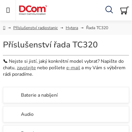
Přejít
na
obsah
Hledat
NÁ
KO
Domů
Příslušenství radiostanic
Hytera
Řada TC320
Příslušenství řada TC320
📞
Nejste si jistí, jaký konkrétní model vybrat? Napište do
chatu,
zavolejte
nebo pošlete
e-mail
a my Vám s výběrem
rádi poradíme.
Baterie a nabíjení
Audio