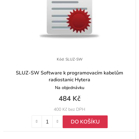
k
r
t
o
ů
d
u
k
t
Kód:
SLUZ-SW
ů
SLUZ-SW Software k programovacím kabelům
radiostanic Hytera
Na objednávku
484 Kč
400 Kč bez DPH
DO KOŠÍKU