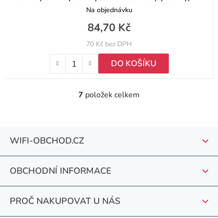
Na objednávku
84,70 Kč
70 Kč bez DPH
DO KOŠÍKU
7
položek celkem
O
v
l
Z
á
WIFI-OBCHOD.CZ
á
d
a
p
c
OBCHODNÍ INFORMACE
a
í
t
p
PROČ NAKUPOVAT U NÁS
r
í
v