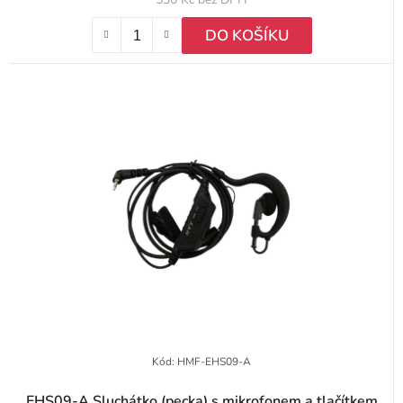
DO KOŠÍKU
Kód:
HMF-EHS09-A
EHS09-A Sluchátko (pecka) s mikrofonem a tlačítkem