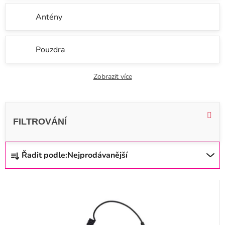
Antény
Pouzdra
Zobrazit více
V
ý
p
i
Ř
Řadit podle:
Nejprodávanější
s
a
p
z
r
e
o
n