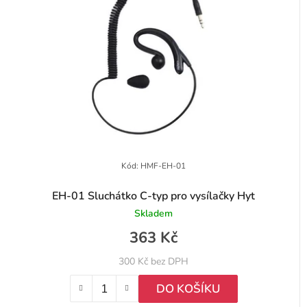
d
í
u
p
k
r
t
o
ů
d
u
k
t
Kód:
HMF-EH-01
ů
EH-01 Sluchátko C-typ pro vysílačky Hyt
Skladem
363 Kč
300 Kč bez DPH
DO KOŠÍKU