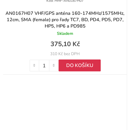
Kód:
HMF-AN0167H07
AN0167H07 VHF/GPS anténa 160-174MHz/1575MHz,
12cm, SMA (female) pro řady TC7, BD, PD4, PD5, PD7,
HP5, HP6 a PD985
Skladem
375,10 Kč
310 Kč bez DPH
DO KOŠÍKU