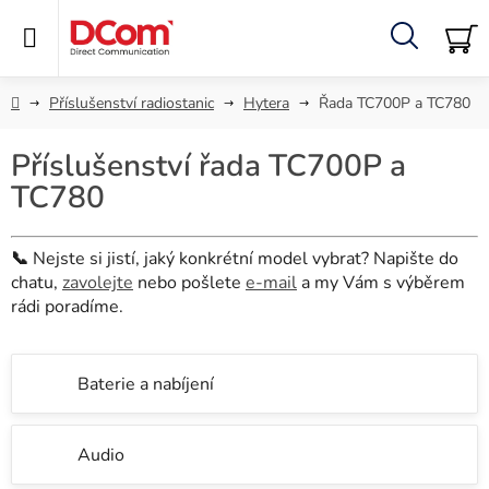
Přejít
na
obsah
Hledat
NÁ
KO
Domů
Příslušenství radiostanic
Hytera
Řada TC700P a TC780
Příslušenství řada TC700P a
TC780
📞
Nejste si jistí, jaký konkrétní model vybrat? Napište do
chatu,
zavolejte
nebo pošlete
e-mail
a my Vám s výběrem
rádi poradíme.
Baterie a nabíjení
Audio