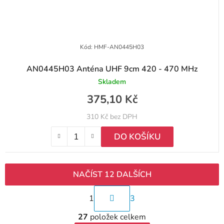
Kód:
HMF-AN0445H03
AN0445H03 Anténa UHF 9cm 420 - 470 MHz
Skladem
375,10 Kč
310 Kč bez DPH
DO KOŠÍKU
NAČÍST 12 DALŠÍCH
S
1
3
t
O
r
27
položek celkem
v