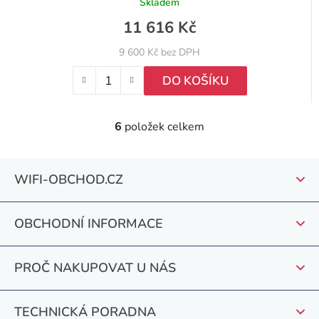
Skladem
11 616 Kč
9 600 Kč bez DPH
DO KOŠÍKU
6
položek celkem
O
v
Z
l
WIFI-OBCHOD.CZ
á
á
d
p
a
OBCHODNÍ INFORMACE
a
c
í
t
PROČ NAKUPOVAT U NÁS
p
í
r
v
TECHNICKÁ PORADNA