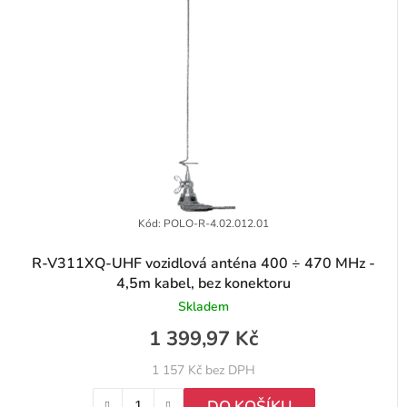
í
i
p
s
r
p
o
r
d
o
u
d
k
u
t
k
Kód:
POLO-R-4.02.012.01
ů
t
R-V311XQ-UHF vozidlová anténa 400 ÷ 470 MHz -
ů
4,5m kabel, bez konektoru
Skladem
1 399,97 Kč
1 157 Kč bez DPH
DO KOŠÍKU