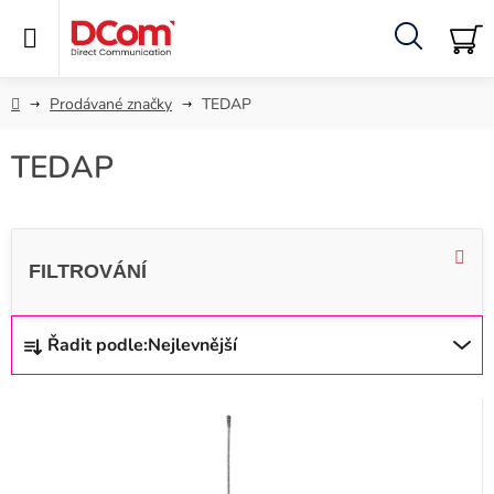
Přejít
na
obsah
Hledat
NÁ
KO
Domů
Prodávané značky
TEDAP
TEDAP
Ř
Řadit podle:
Nejlevnější
a
z
V
e
ý
n
p