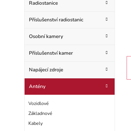
t
Radiostanice
o
r
r
Příslušenství radiostanic
i
a
e
n
Osobní kamery
n
Příslušenství kamer
í
p
Napájecí zdroje
a
Antény
n
Vozidlové
e
Základnové
l
Kabely