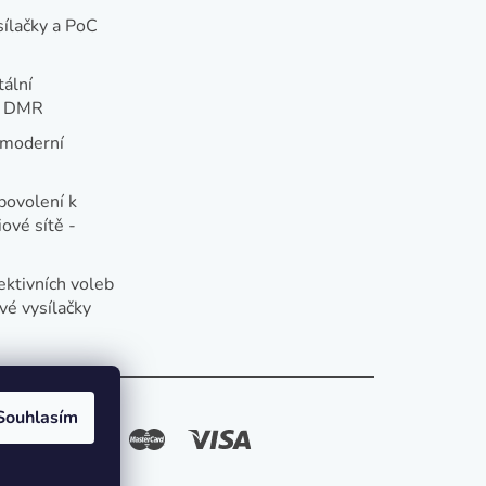
sílačky a PoC
tální
e DMR
 moderní
e
povolení k
ové sítě -
ektivních voleb
vé vysílačky
Souhlasím
způsoby platby: