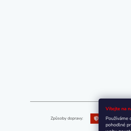
Vítejte na 
Používáme 
Způsoby dopravy:
pohodlné pr