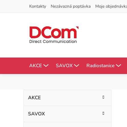
Přejít
Kontakty
Nezávazná poptávka
Moje objednávk
na
obsah
AKCE
SAVOX
Radiostanice
P
K
Přeskočit
AKCE
kategorie
a
o
t
SAVOX
s
e
g