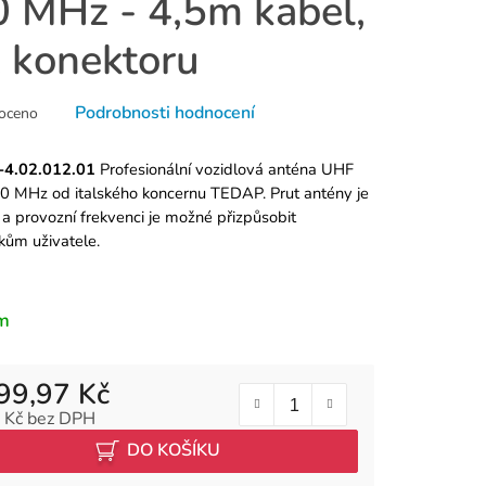
 MHz - 4,5m kabel,
 konektoru
né
Podrobnosti hodnocení
oceno
ní
u
4.02.012.01
Profesionální vozidlová anténa UHF
0 MHz od italského koncernu TEDAP. Prut antény je
 a provozní frekvenci je možné přizpůsobit
ům uživatele.
k.
m
99,97 Kč
 Kč bez DPH
 cena:
DO KOŠÍKU