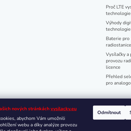
Proč LTE vy
technologie
Výhody digi
technologi
Baterie pro
radiostanic
Vysílačky a 
provozu radi
licence
Přehled sel
pro analogo
našich nových stránkách
vysilacky.eu
Odmítnout
cookies, abychom Vám umožnili
Oblíbené 
ohlížení webu a díky analýze provozu