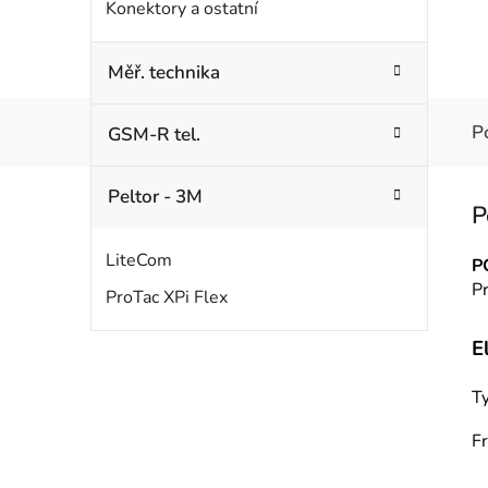
Konektory a ostatní
Měř. technika
P
GSM-R tel.
Peltor - 3M
LiteCom
P
Pr
ProTac XPi Flex
E
Ty
F