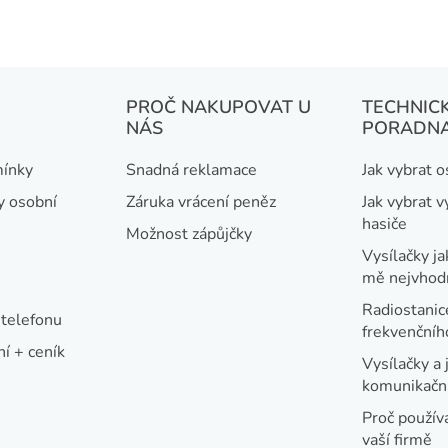
PROČ NAKUPOVAT U
TECHNIC
NÁS
PORADN
ínky
Snadná reklamace
Jak vybrat 
y osobní
Záruka vrácení peněz
Jak vybrat v
hasiče
Možnost zápůjčky
Vysílačky ja
mě nejvhod
Radiostanic
telefonu
frekvenční
í + ceník
Vysílačky a 
komunikační
Proč používa
vaší firmě