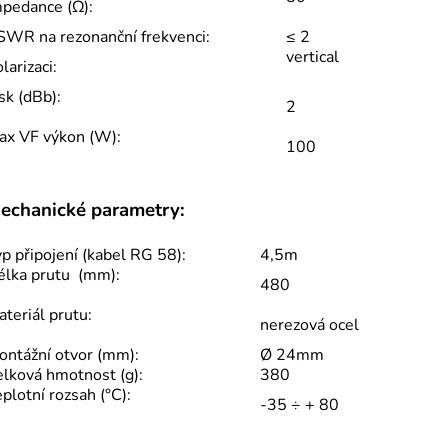
mpedance (Ω):
SWR na rezonanční frekvenci:
≤ 2
vertical
larizaci:
sk (dBb):
2
ax VF výkon (W):
100
echanické parametry:
p připojení (kabel RG 58):
4,5m
élka prutu (mm):
480
teriál prutu:
nerezová ocel
ontážní otvor (mm):
Ø 24mm
elková hmotnost (g):
380
plotní rozsah (°C):
-35 ÷ + 80