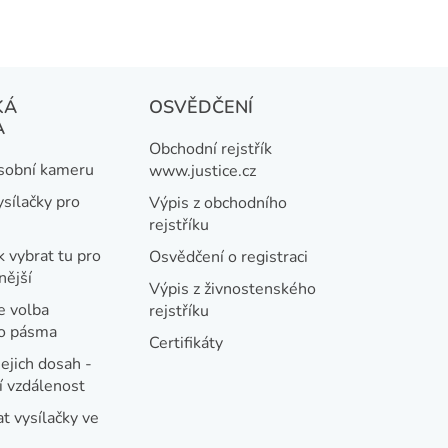
KÁ
OSVĚDČENÍ
A
Obchodní rejstřík
osobní kameru
www.justice.cz
ysílačky pro
Výpis z obchodního
rejstříku
k vybrat tu pro
Osvědčení o registraci
nější
Výpis z živnostenského
e volba
rejstříku
ho pásma
Certifikáty
jejich dosah -
 vzdálenost
t vysílačky ve