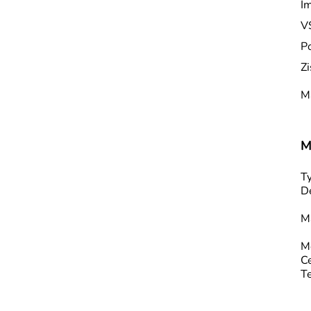
I
V
Po
Zi
M
M
Ty
D
Ma
M
C
Te