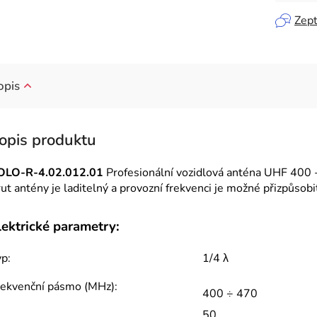
Zept
opis
OLO-R-4.02.012.01
Profesionální vozidlová anténa UHF 400
ut antény je laditelný a provozní frekvenci je možné přizpůsob
lektrické parametry:
p:
1/4 λ
rekvenční pásmo (MHz):
400 ÷ 470
50