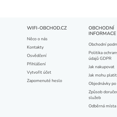
Z
WIFI-OBCHOD.CZ
OBCHODNÍ
á
INFORMACE
Něco o nás
p
Obchodní podm
Kontakty
a
Politika ochran
Osvědčení
údajů GDPR
t
Přihlášení
Jak nakupovat
í
Vytvořit účet
Jak mohu platit
Zapomenuté heslo
Objednávky po 
Způsob doručen
služeb
Odběrná místa