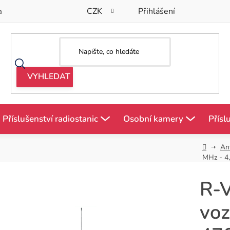
CZK
Přihlášení
a
Příslušenství radiostanic
Osobní kamery
Přísl
Domů
An
MHz - 4,
R-
voz