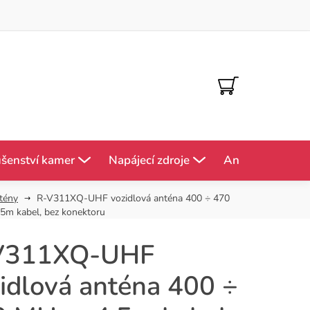
NÁKUPNÍ
KOŠÍK
ušenství kamer
Napájecí zdroje
Antény
Mě
tény
R-V311XQ-UHF vozidlová anténa 400 ÷ 470
5m kabel, bez konektoru
V311XQ-UHF
idlová anténa 400 ÷