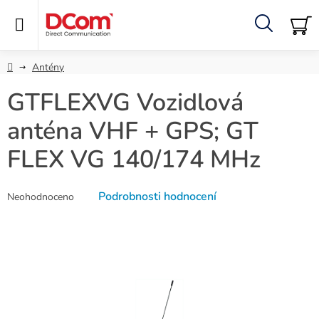
Přejít
na
obsah
Hledat
NÁ
KO
Domů
Antény
GTFLEXVG Vozidlová
anténa VHF + GPS; GT
FLEX VG 140/174 MHz
Průměrné
Podrobnosti hodnocení
Neohodnoceno
hodnocení
produktu
je
0,0
z
5
hvězdiček.