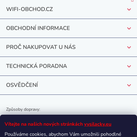
Z
WIFI-OBCHOD.CZ
á
p
OBCHODNÍ INFORMACE
a
t
PROČ NAKUPOVAT U NÁS
í
TECHNICKÁ PORADNA
OSVĚDČENÍ
Způsoby dopravy:
Vítejte na našich nových stránkách
vysilacky.eu
Používáme cookies, abychom Vám umožnili pohodlné