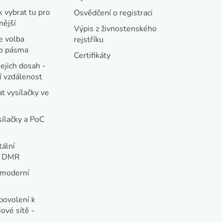
k vybrat tu pro
Osvědčení o registraci
nější
Výpis z živnostenského
e volba
rejstříku
ho pásma
Certifikáty
jejich dosah -
 vzdálenost
t vysílačky ve
sílačky a PoC
tální
e DMR
 moderní
e
povolení k
ové sítě -