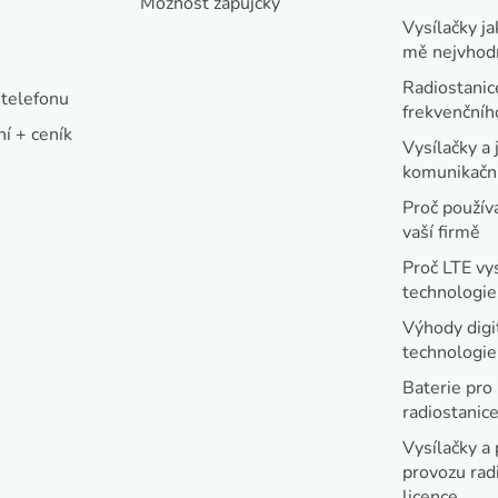
Možnost zápůjčky
Vysílačky ja
mě nejvhod
Radiostanic
telefonu
frekvenční
í + ceník
Vysílačky a 
komunikační
Proč používa
vaší firmě
Proč LTE vy
technologie
Výhody digi
technologi
Baterie pro
radiostanic
Vysílačky a 
provozu radi
licence