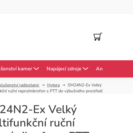
NÁKUPNÍ
KOŠÍK
ušenství kamer
Napájecí zdroje
Antény
Mě
slušenství radiostanic
Hytera
SM24N2-Ex Velký
kční ruční repro/mikrofon s PTT do výbušného prostředí
24N2-Ex Velký
tifunkční ruční