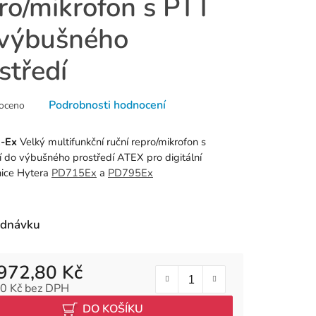
ro/mikrofon s PTT
 výbušného
středí
né
Podrobnosti hodnocení
oceno
ní
u
-Ex
Velký multifunkční ruční repro/mikrofon s
cí do výbušného prostředí ATEX pro digitální
nice Hytera
PD715Ex
a
PD795Ex
k.
ednávku
972,80 Kč
0 Kč bez DPH
 cena:
DO KOŠÍKU