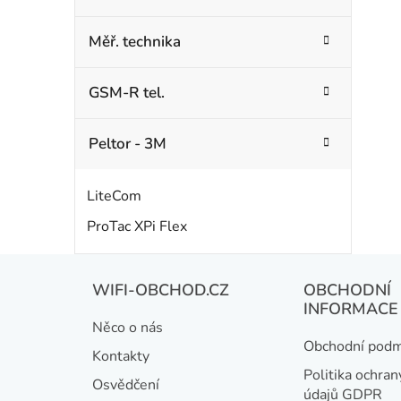
Měř. technika
GSM-R tel.
Peltor - 3M
LiteCom
ProTac XPi Flex
Z
WIFI-OBCHOD.CZ
OBCHODNÍ
á
INFORMACE
Něco o nás
p
Obchodní podm
Kontakty
a
Politika ochran
Osvědčení
údajů GDPR