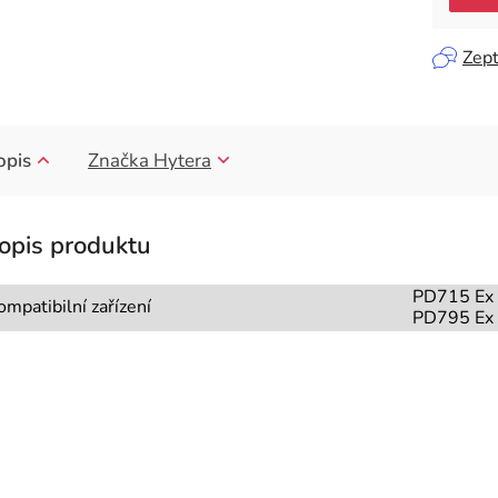
Zept
opis
Značka
Hytera
PD715 Ex
ompatibilní zařízení
PD795 Ex