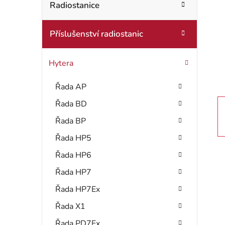
t
Radiostanice
o
r
r
Příslušenství radiostanic
i
a
e
n
Hytera
n
Řada AP
í
Řada BD
p
Řada BP
a
Řada HP5
Řada HP6
n
Řada HP7
e
Řada HP7Ex
l
Řada X1
Řada PD7Ex