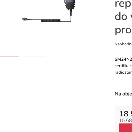
rep
do
pro
Průměr
Neohodn
hodnoce
produkt
SM24N2
je
certifika
0,0
radiosta
z
5
hvězdiče
Na obj
18 
15 68
Měrná