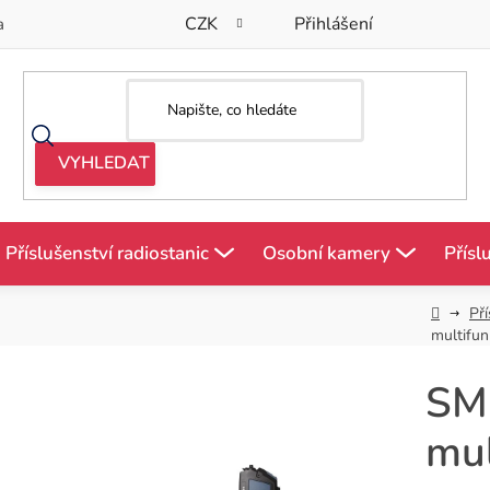
CZK
Přihlášení
a
Příslušenství radiostanic
Osobní kamery
Přísl
Domů
Pří
multifun
SM
mul