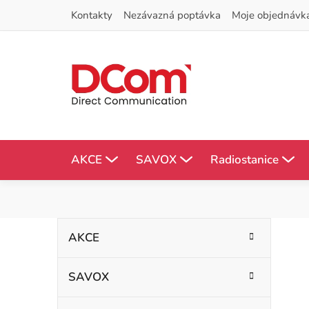
Přejít
Kontakty
Nezávazná poptávka
Moje objednávk
na
obsah
AKCE
SAVOX
Radiostanice
P
K
Přeskočit
AKCE
kategorie
a
o
t
SAVOX
s
e
g