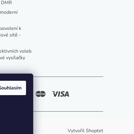
e DMR
 moderní
e
povolení k
ové sítě -
ektivních voleb
vé vysílačky
Souhlasím
způsoby platby:
Vytvořil Shoptet