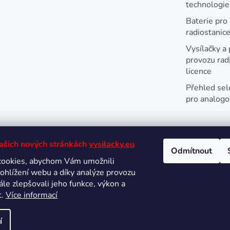
technologi
Baterie pro
radiostanic
Vysílačky a 
provozu radi
licence
Přehled sel
pro analogo
našich nových stránkách
vysilacky.eu
Odmítnout
cookies, abychom Vám umožnili
Oblíbené 
ohlížení webu a díky analýze provozu
le zlepšovali jeho funkce, výkon a
t.
Více informací
í
hrazena.