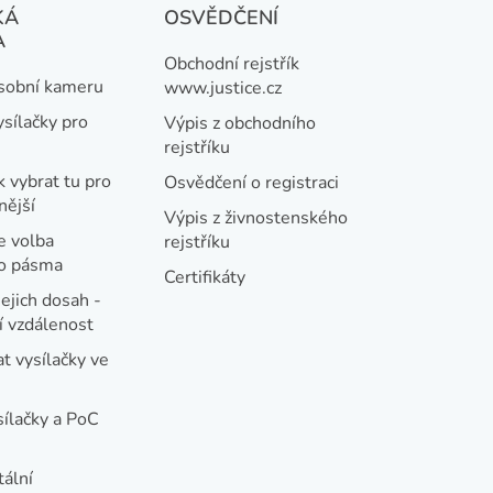
KÁ
OSVĚDČENÍ
A
Obchodní rejstřík
osobní kameru
www.justice.cz
ysílačky pro
Výpis z obchodního
rejstříku
k vybrat tu pro
Osvědčení o registraci
nější
Výpis z živnostenského
e volba
rejstříku
ho pásma
Certifikáty
jejich dosah -
 vzdálenost
t vysílačky ve
sílačky a PoC
tální