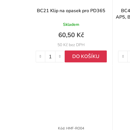
r
BC21 Klip na opasek pro PD365
BC48 
AP5, B
o
Skladem
d
60,50 Kč
u
50 Kč bez DPH
k
DO KOŠÍKU
t
ů
Kód:
HMF-RO04