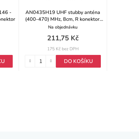
146 -
AN0435H19 UHF stubby anténa
onektor
(400-470) MHz, 8cm, R konektor,
pro řadu AP5 a BP5
Na objednávku
211,75 Kč
175 Kč bez DPH
KU
DO KOŠÍKU