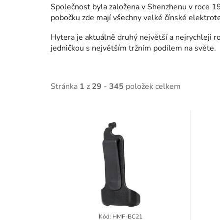
Společnost byla založena v Shenzhenu v roce 
pobočku zde mají všechny velké čínské elektrote
Hytera je aktuálně druhý největší a nejrychleji
jedničkou s největším tržním podílem na světe.
Stránka
1
z
29
-
345
položek celkem
V
ý
p
i
s
p
Kód:
HMF-BC21