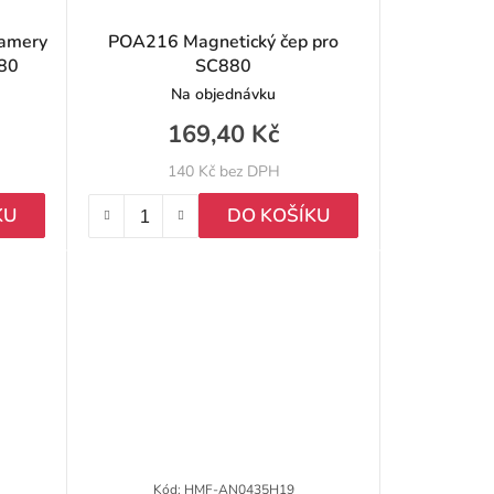
kamery
POA216 Magnetický čep pro
80
SC880
Na objednávku
169,40 Kč
140 Kč bez DPH
KU
DO KOŠÍKU
Kód:
HMF-AN0435H19