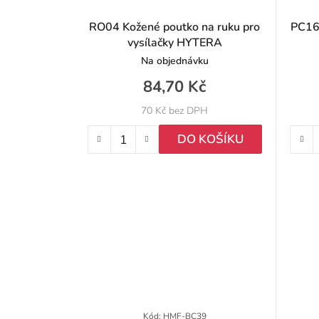
RO04 Kožené poutko na ruku pro
PC161
vysílačky HYTERA
Na objednávku
84,70 Kč
70 Kč bez DPH
DO KOŠÍKU
Kód:
HMF-BC39