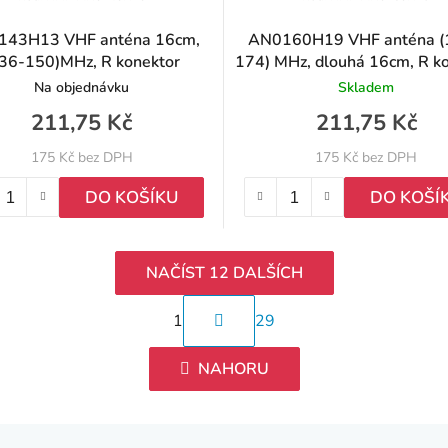
143H13 VHF anténa 16cm,
AN0160H19 VHF anténa (
36-150)MHz, R konektor
174) MHz, dlouhá 16cm, R k
Na objednávku
Skladem
211,75 Kč
211,75 Kč
175 Kč bez DPH
175 Kč bez DPH
DO KOŠÍKU
DO KOŠÍ
NAČÍST 12 DALŠÍCH
S
1
29
t
O
r
v
NAHORU
á
l
n
á
k
d