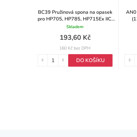
BC39 Pružinová spona na opasek
AN0
pro HP705, HP785, HP715Ex IIC,
(1
HP795Ex IIC
Skladem
193,60 Kč
160 Kč bez DPH
DO KOŠÍKU
Z