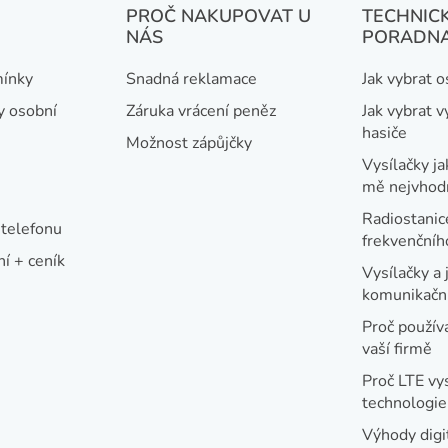
o
PROČ NAKUPOVAT U
TECHNIC
a
v
NÁS
PORADN
á
c
n
í
ínky
Snadná reklamace
Jak vybrat 
í
p
y osobní
Záruka vrácení peněz
Jak vybrat v
r
hasiče
Možnost zápůjčky
v
Vysílačky ja
mě nejvhod
k
y
Radiostanic
telefonu
frekvenční
v
í + ceník
ý
Vysílačky a 
komunikační
p
Proč používa
i
vaší firmě
s
Proč LTE vy
u
technologie
Výhody digi