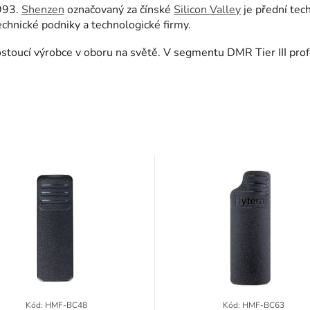
1993.
Shenzen
označovaný za čínské
Silicon Valley
je přední tec
chnické podniky a technologické firmy.
 rostoucí výrobce v oboru na světě. V segmentu DMR Tier III pr
Kód:
HMF-BC48
Kód:
HMF-BC63