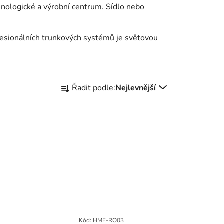
hnologické a výrobní centrum. Sídlo nebo
ofesionálních trunkových systémů je světovou
Ř
Řadit podle:
Nejlevnější
a
z
e
n
í
p
r
Kód:
HMF-RO03