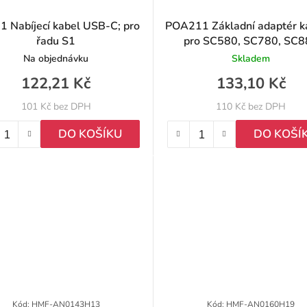
 Nabíjecí kabel USB-C; pro
POA211 Základní adaptér 
řadu S1
pro SC580, SC780, SC8
Na objednávku
Skladem
122,21 Kč
133,10 Kč
101 Kč bez DPH
110 Kč bez DPH
DO KOŠÍKU
DO KOŠÍ
Kód:
HMF-AN0143H13
Kód:
HMF-AN0160H19