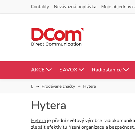
Přejít
Kontakty
Nezávazná poptávka
Moje objednávk
na
obsah
AKCE
SAVOX
Radiostanice
Domů
Prodávané značky
Hytera
Hytera
Hytera
je přední světový výrobce radiokomunikač
zlepšit efektivitu řízení organizace a bezpečnost.