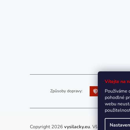
Vítejte na 
Používáme 
Způsoby dopravy:
pohodlné pr
webu neustá
použitelnos
Nastaven
Copyright 2026
vysilacky.eu
. Všechna práva vy