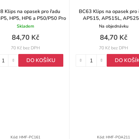
Klips na opasek pro řadu
BC63 Klips na opasek pro 
P5, HP5, HP6 a P50/P50 Pro
AP515, AP515L, AP525
Skladem
Na objednávku
84,70 Kč
84,70 Kč
70 Kč bez DPH
70 Kč bez DPH
DO KOŠÍKU
DO KOŠÍ
Kód:
HMF-PC161
Kód:
HMF-POA211