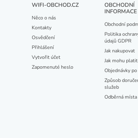
WIFI-OBCHOD.CZ
OBCHODNÍ
á
INFORMACE
Něco o nás
p
Obchodní podm
Kontakty
a
Politika ochran
Osvědčení
údajů GDPR
t
Přihlášení
Jak nakupovat
í
Vytvořit účet
Jak mohu platit
Zapomenuté heslo
Objednávky po 
Způsob doručen
služeb
Odběrná místa