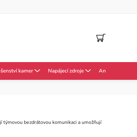
NÁKUPNÍ
KOŠÍK
ušenství kamer
Napájecí zdroje
Antény
Mě
ťují týmovou bezdrátovou komunikaci a umožňují