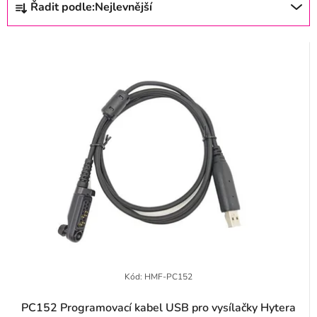
Řadit podle:
Nejlevnější
s
a
p
z
r
e
o
n
d
í
u
p
k
r
t
o
ů
d
u
k
t
Kód:
HMF-PC152
ů
PC152 Programovací kabel USB pro vysílačky Hytera