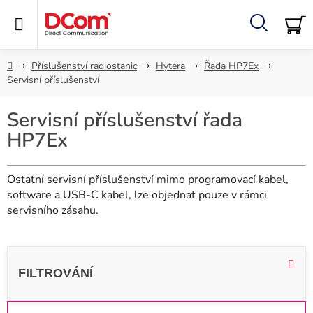
Přejít
na
obsah
Hledat
NÁ
KO
Domů
Příslušenství radiostanic
Hytera
Řada HP7Ex
Servisní příslušenství
Servisní příslušenství řada
HP7Ex
Ostatní servisní příslušenství mimo programovací kabel,
software a USB-C kabel, lze objednat pouze v rámci
servisního zásahu.
V
ý
p
i
Ř