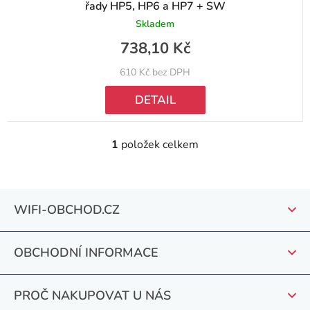
řady HP5, HP6 a HP7 + SW
Skladem
738,10 Kč
610 Kč bez DPH
DETAIL
1
položek celkem
O
v
l
Z
á
WIFI-OBCHOD.CZ
á
d
a
p
c
OBCHODNÍ INFORMACE
a
í
t
p
PROČ NAKUPOVAT U NÁS
r
í