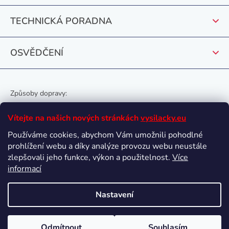
v
k
TECHNICKÁ PORADNA
y
v
OSVĚDČENÍ
ý
p
i
s
Způsoby dopravy:
u
Vítejte na našich nových stránkách
vysilacky.eu
Používáme cookies, abychom Vám umožnili pohodlné
prohlížení webu a díky analýze provozu webu neustále
Oblíbené způsoby platby:
zlepšovali jeho funkce, výkon a použitelnost.
Více
informací
Nastavení
Vytvořil Shoptet
Odmítnout
Souhlasím