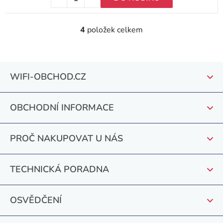
4
položek celkem
O
v
l
Z
á
WIFI-OBCHOD.CZ
á
d
a
p
c
OBCHODNÍ INFORMACE
a
í
t
p
PROČ NAKUPOVAT U NÁS
r
í
v
k
TECHNICKÁ PORADNA
y
v
OSVĚDČENÍ
ý
p