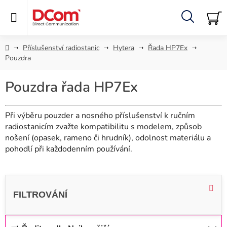
Přejít
na
obsah
Hledat
NÁ
KO
Domů
Příslušenství radiostanic
Hytera
Řada HP7Ex
Pouzdra
Pouzdra řada HP7Ex
Při výběru pouzder a nosného příslušenství k ručním
radiostanicím zvažte kompatibilitu s modelem, způsob
nošení (opasek, rameno či hrudník), odolnost materiálu a
pohodlí při každodenním používání.
V
ý
p
i
Ř