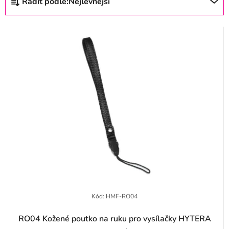
Řadit podle:
Nejlevnější
s
a
p
z
r
e
o
n
d
í
u
p
k
r
t
o
ů
d
u
k
t
Kód:
HMF-RO04
ů
RO04 Kožené poutko na ruku pro vysílačky HYTERA