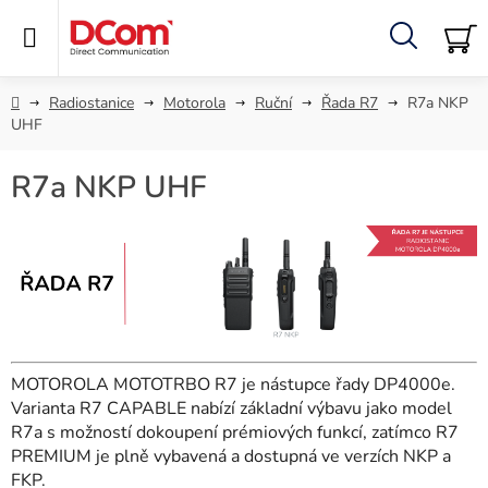
Přejít
na
obsah
Hledat
NÁ
KO
Domů
Radiostanice
Motorola
Ruční
Řada R7
R7a NKP
UHF
R7a NKP UHF
MOTOROLA MOTOTRBO R7 je nástupce řady DP4000e.
Varianta R7 CAPABLE nabízí základní výbavu jako model
R7a s možností dokoupení prémiových funkcí, zatímco R7
PREMIUM je plně vybavená a dostupná ve verzích NKP a
FKP.