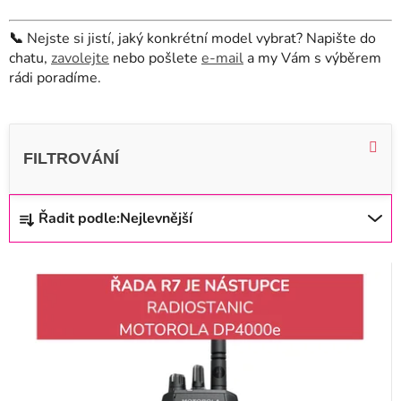
📞
Nejste si jistí, jaký konkrétní model vybrat? Napište do
chatu,
zavolejte
nebo pošlete
e-mail
a my Vám s výběrem
rádi poradíme.
V
ý
p
i
Ř
Řadit podle:
Nejlevnější
s
a
p
z
r
e
o
n
d
í
u
p
k