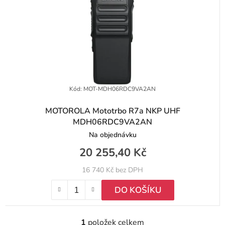
r
t
o
ů
d
u
k
t
Kód:
MOT-MDH06RDC9VA2AN
ů
MOTOROLA Mototrbo R7a NKP UHF
MDH06RDC9VA2AN
Na objednávku
20 255,40 Kč
16 740 Kč bez DPH
DO KOŠÍKU
1
položek celkem