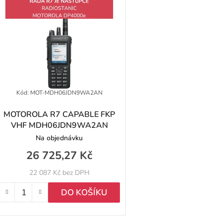
ý
p
p
Kód:
MOT-MDH06JDN9WA2AN
MOTOROLA R7 CAPABLE FKP
VHF MDH06JDN9WA2AN
o
Na objednávku
d
26 725,27 Kč
u
22 087 Kč bez DPH
k
DO KOŠÍKU