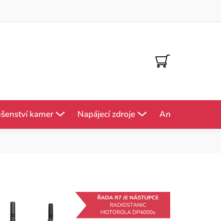
NÁKUPNÍ
KOŠÍK
ušenství kamer
Napájecí zdroje
Antény
Mě