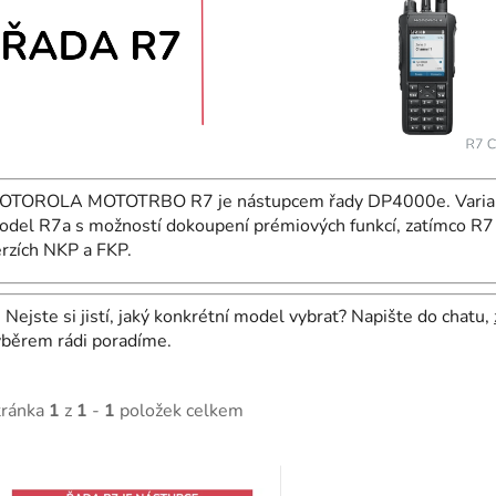
OTOROLA MOTOTRBO R7 je nástupcem řady DP4000e. Varianta
odel R7a s možností dokoupení prémiových funkcí, zatímco R
rzích NKP a FKP.

Nejste si jistí, jaký konkrétní model vybrat? Napište do chatu,
ýběrem rádi poradíme.
tránka
1
z
1
-
1
položek celkem
V