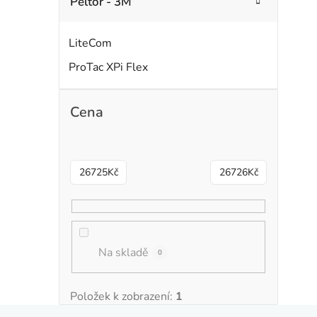
Peltor - 3M
LiteCom
ProTac XPi Flex
Cena
26725
Kč
26726
Kč
Na skladě
0
Položek k zobrazení:
1