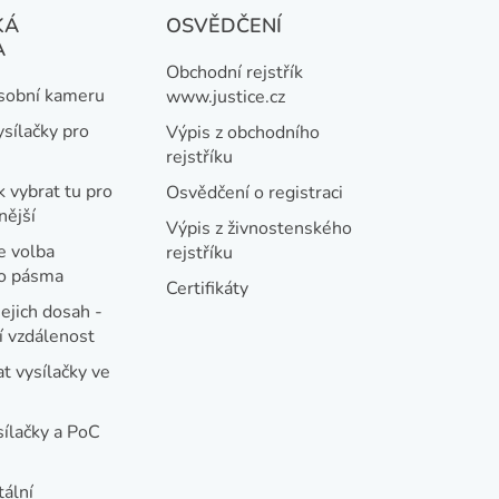
KÁ
OSVĚDČENÍ
A
Obchodní rejstřík
osobní kameru
www.justice.cz
ysílačky pro
Výpis z obchodního
rejstříku
k vybrat tu pro
Osvědčení o registraci
nější
Výpis z živnostenského
e volba
rejstříku
ho pásma
Certifikáty
jejich dosah -
 vzdálenost
t vysílačky ve
sílačky a PoC
tální