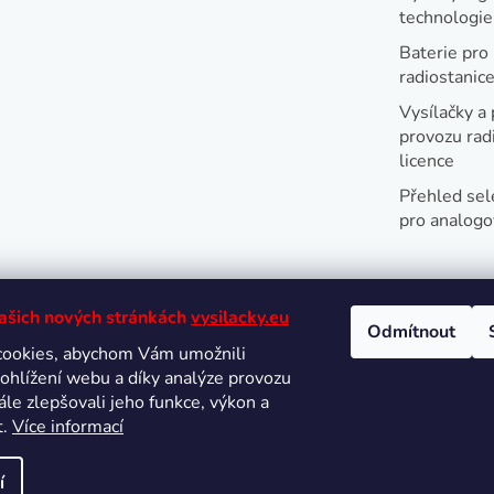
technologi
Baterie pro
radiostanic
Vysílačky a 
provozu radi
licence
Přehled sel
pro analogo
našich nových stránkách
vysilacky.eu
Odmítnout
cookies, abychom Vám umožnili
Oblíbené 
ohlížení webu a díky analýze provozu
le zlepšovali jeho funkce, výkon a
t.
Více informací
í
hrazena.