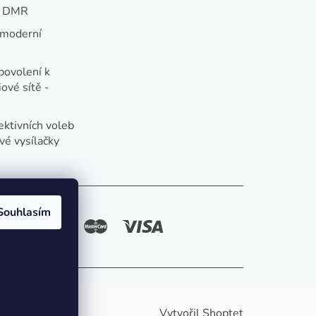
e DMR
 moderní
e
povolení k
ové sítě -
ektivních voleb
vé vysílačky
Souhlasím
způsoby platby:
Vytvořil Shoptet