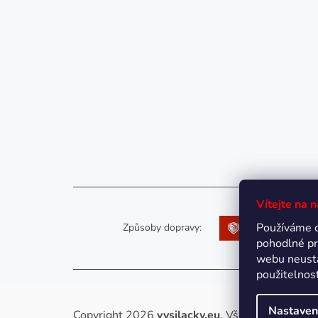
Vítejte na 
Používáme 
Způsoby dopravy:
pohodlné pr
webu neustá
použitelnos
Nastaven
Copyright 2026
vysilacky.eu
. Všechna práva vy