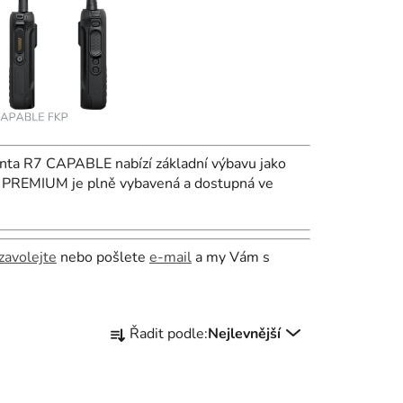
 R7 CAPABLE nabízí základní výbavu jako
7 PREMIUM je plně vybavená a dostupná ve
zavolejte
nebo pošlete
e-mail
a my Vám s
Ř
Řadit podle:
Nejlevnější
a
z