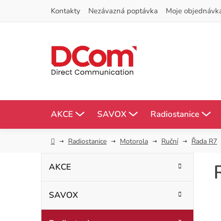
Přejít
Kontakty
Nezávazná poptávka
Moje objednávk
na
obsah
AKCE
SAVOX
Radiostanice
Domů
Radiostanice
Motorola
Ruční
Řada R7
P
K
Přeskočit
AKCE
kategorie
a
o
t
SAVOX
s
e
g