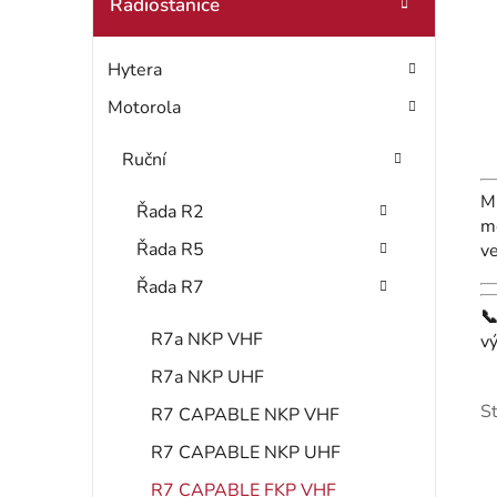
t
Radiostanice
o
r
r
Hytera
i
a
e
Motorola
n
Ruční
n
M
í
Řada R2
m
Řada R5
ve
p
Řada R7
a

R7a NKP VHF
v
n
R7a NKP UHF
e
S
R7 CAPABLE NKP VHF
l
R7 CAPABLE NKP UHF
R7 CAPABLE FKP VHF