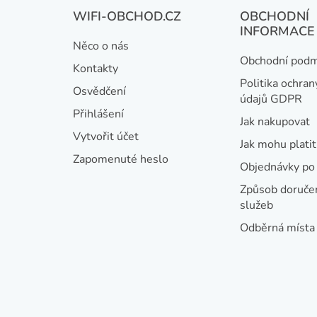
Z
WIFI-OBCHOD.CZ
OBCHODNÍ
á
INFORMACE
Něco o nás
p
Obchodní podm
Kontakty
a
Politika ochran
Osvědčení
údajů GDPR
t
Přihlášení
Jak nakupovat
í
Vytvořit účet
Jak mohu platit
Zapomenuté heslo
Objednávky po 
Způsob doručen
služeb
Odběrná místa