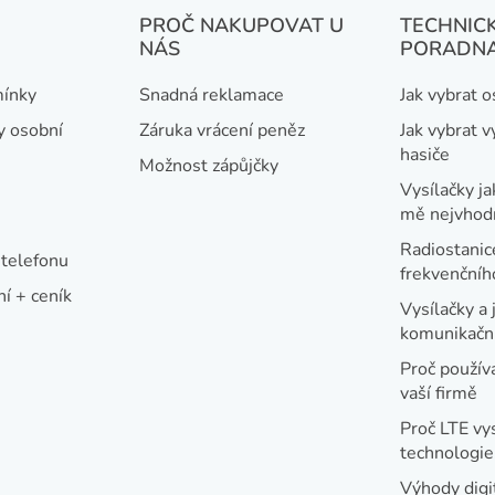
PROČ NAKUPOVAT U
TECHNIC
NÁS
PORADN
ínky
Snadná reklamace
Jak vybrat 
y osobní
Záruka vrácení peněz
Jak vybrat v
hasiče
Možnost zápůjčky
Vysílačky ja
mě nejvhod
Radiostanic
telefonu
frekvenční
í + ceník
Vysílačky a 
komunikační
Proč používa
vaší firmě
Proč LTE vy
technologie
Výhody digi