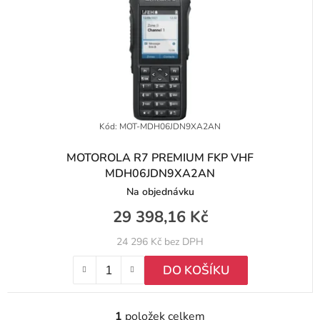
r
t
o
ů
d
u
k
t
Kód:
MOT-MDH06JDN9XA2AN
ů
MOTOROLA R7 PREMIUM FKP VHF
MDH06JDN9XA2AN
Na objednávku
29 398,16 Kč
24 296 Kč bez DPH
DO KOŠÍKU
1
položek celkem