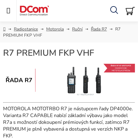
Přejít
na
obsah
Hledat
NÁ
KO
Domů
Radiostanice
Motorola
Ruční
Řada R7
R7
PREMIUM FKP VHF
R7 PREMIUM FKP VHF
MOTOROLA MOTOTRBO R7 je nástupcem řady DP4000e.
Varianta R7 CAPABLE nabízí základní výbavu jako model
R7a s možností dokoupení prémiových funkcí, zatímco R7
PREMIUM je plně vybavená a dostupná ve verzích NKP a
FKP.