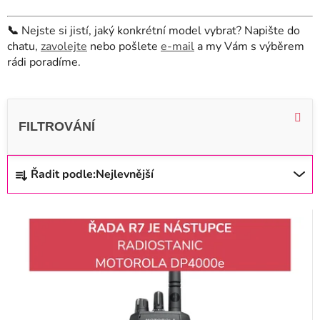
📞
Nejste si jistí, jaký konkrétní model vybrat? Napište do
chatu,
zavolejte
nebo pošlete
e-mail
a my Vám s výběrem
rádi poradíme.
V
ý
p
i
Ř
Řadit podle:
Nejlevnější
s
a
p
z
r
e
o
n
d
í
u
p
k