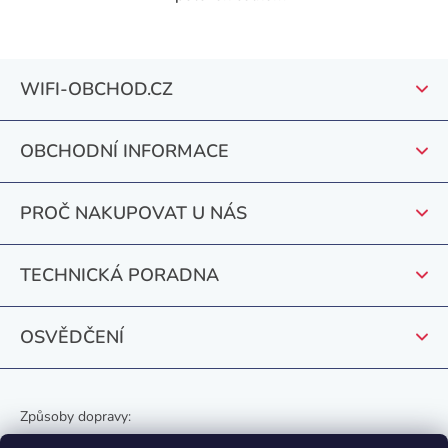
O
v
l
Z
á
WIFI-OBCHOD.CZ
á
d
a
p
c
OBCHODNÍ INFORMACE
a
í
t
p
PROČ NAKUPOVAT U NÁS
r
í
v
k
TECHNICKÁ PORADNA
y
v
OSVĚDČENÍ
ý
p
i
s
Způsoby dopravy:
u