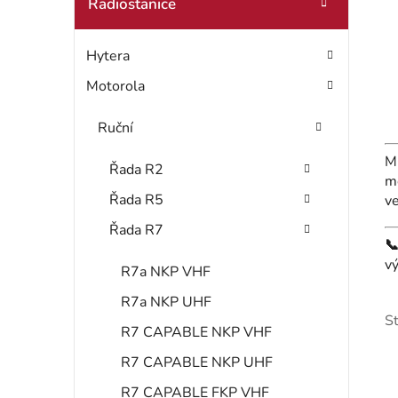
t
Radiostanice
o
r
r
Hytera
i
a
e
Motorola
n
Ruční
n
M
í
Řada R2
m
Řada R5
ve
p
Řada R7
a

v
R7a NKP VHF
n
R7a NKP UHF
e
S
R7 CAPABLE NKP VHF
l
R7 CAPABLE NKP UHF
R7 CAPABLE FKP VHF