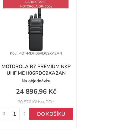
ý
p
p
Kód:
MOT-MDH06RDC9XA2AN
MOTOROLA R7 PREMIUM NKP
UHF MDH06RDC9XA2AN
o
Na objednávku
d
24 896,96 Kč
u
20 576 Kč bez DPH
k
DO KOŠÍKU