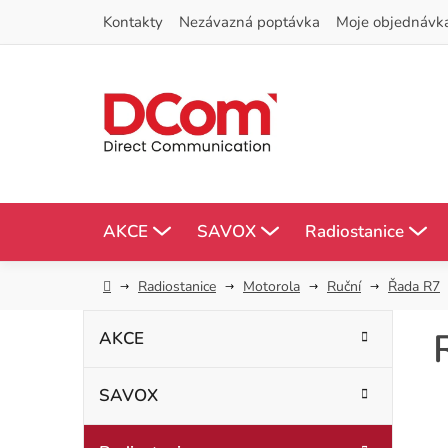
Přejít
Kontakty
Nezávazná poptávka
Moje objednávk
na
obsah
AKCE
SAVOX
Radiostanice
Domů
Radiostanice
Motorola
Ruční
Řada R7
P
K
Přeskočit
AKCE
kategorie
a
o
t
SAVOX
s
e
g