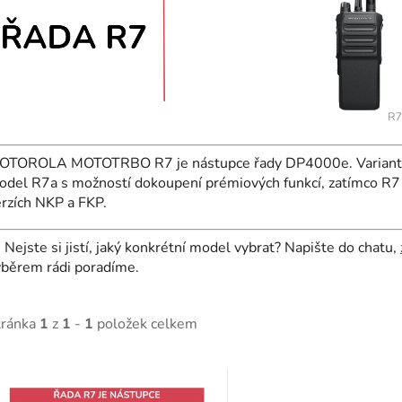
OTOROLA MOTOTRBO R7 je nástupce řady DP4000e. Varianta R
odel R7a s možností dokoupení prémiových funkcí, zatímco R
rzích NKP a FKP.

Nejste si jistí, jaký konkrétní model vybrat? Napište do chatu,
ýběrem rádi poradíme.
tránka
1
z
1
-
1
položek celkem
V