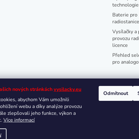
technologi
Baterie pro
radiostanic
Vysílačky a 
provozu radi
licence
Přehled sel
pro analogo
našich nových stránkách
vysilacky.eu
Odmítnout
cookies, abychom Vám umožnili
Oblíbené 
ohlížení webu a díky analýze provozu
le zlepšovali jeho funkce, výkon a
t.
Více informací
í
hrazena.