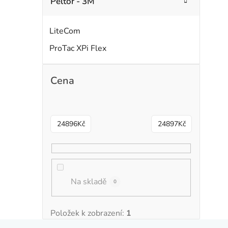
Peltor - 3M
LiteCom
ProTac XPi Flex
Cena
24896
Kč
24897
Kč
Na skladě
0
Položek k zobrazení:
1