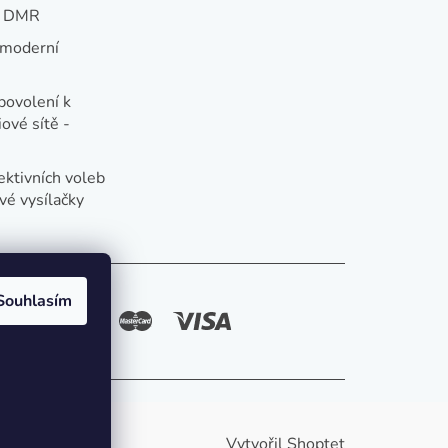
e DMR
 moderní
e
povolení k
ové sítě -
ektivních voleb
vé vysílačky
Souhlasím
způsoby platby:
Vytvořil Shoptet