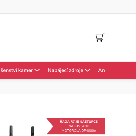
NÁKUPNÍ
KOŠÍK
ušenství kamer
Napájecí zdroje
Antény
Mě