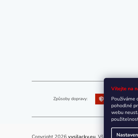
Vítejte na 
Používáme 
Způsoby dopravy:
pohodlné pr
webu neustá
použitelnos
Nastaven
Copyright 2026
vysilacky.eu
. Všechna práva vy