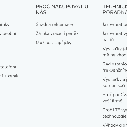
PROČ NAKUPOVAT U
TECHNIC
NÁS
PORADN
ínky
Snadná reklamace
Jak vybrat 
y osobní
Záruka vrácení peněz
Jak vybrat v
hasiče
Možnost zápůjčky
Vysílačky ja
mě nejvhod
Radiostanic
telefonu
frekvenční
í + ceník
Vysílačky a 
komunikační
Proč používa
vaší firmě
Proč LTE vy
technologie
Výhody digi