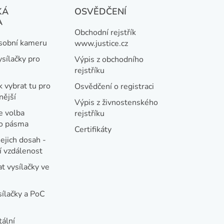
KÁ
OSVĚDČENÍ
A
Obchodní rejstřík
osobní kameru
www.justice.cz
ysílačky pro
Výpis z obchodního
rejstříku
k vybrat tu pro
Osvědčení o registraci
nější
Výpis z živnostenského
e volba
rejstříku
ho pásma
Certifikáty
jejich dosah -
 vzdálenost
t vysílačky ve
sílačky a PoC
tální