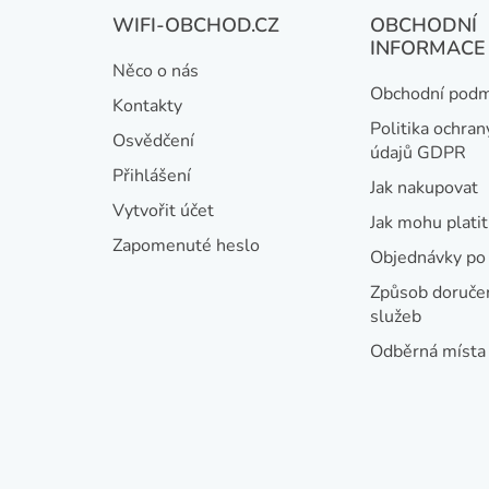
Z
WIFI-OBCHOD.CZ
OBCHODNÍ
á
INFORMACE
Něco o nás
p
Obchodní podm
Kontakty
a
Politika ochran
Osvědčení
údajů GDPR
t
Přihlášení
Jak nakupovat
í
Vytvořit účet
Jak mohu platit
Zapomenuté heslo
Objednávky po 
Způsob doručen
služeb
Odběrná místa