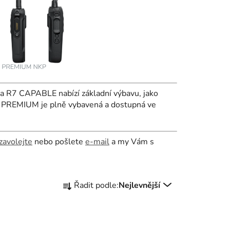
7 CAPABLE nabízí základní výbavu, jako
7 PREMIUM je plně vybavená a dostupná ve
zavolejte
nebo pošlete
e-mail
a my Vám s
Ř
Řadit podle:
Nejlevnější
a
z