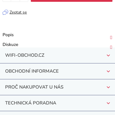
Zeptat se
Popis
Diskuze
Z
WIFI-OBCHOD.CZ
á
p
OBCHODNÍ INFORMACE
a
t
PROČ NAKUPOVAT U NÁS
í
TECHNICKÁ PORADNA