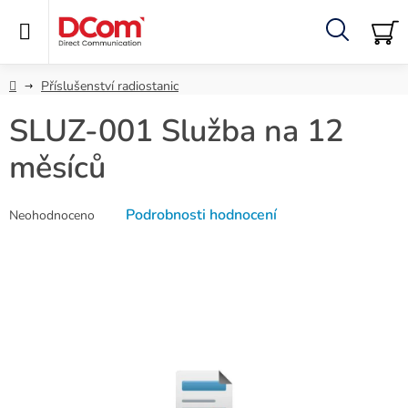
Přejít
na
obsah
Hledat
NÁ
KO
Domů
Příslušenství radiostanic
SLUZ-001 Služba na 12
měsíců
Průměrné
Podrobnosti hodnocení
Neohodnoceno
hodnocení
produktu
je
0,0
z
5
hvězdiček.