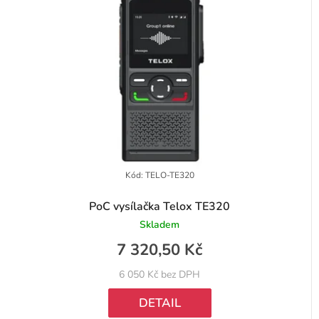
í
i
p
s
r
p
o
r
d
o
u
d
k
u
t
k
Kód:
TELO-TE320
ů
t
PoC vysílačka Telox TE320
ů
Skladem
7 320,50 Kč
6 050 Kč bez DPH
DETAIL