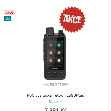
akce
tip
Kód:
TELO-TE590P
PoC vysílačka Telox TE590Plus
Skladem
7 381 Kč