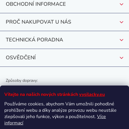
a
OBCHODNÍ INFORMACE
a
c
í
t
PROČ NAKUPOVAT U NÁS
p
í
r
v
TECHNICKÁ PORADNA
k
y
v
OSVĚDČENÍ
ý
p
i
Způsoby dopravy:
s
u
Vítejte na našich nových stránkách
vysilacky.eu
Používáme cookies, abychom Vám umožnili pohodlné
prohlížení webu a díky analýze provozu webu neustále
Oblíbené způsoby platby:
zlepšovali jeho funkce, výkon a použitelnost.
Více
informací