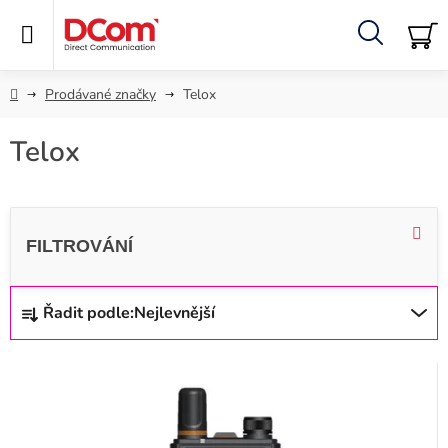
Přejít
na
obsah
Hledat
NÁ
KO
Domů
Prodávané značky
Telox
Telox
Ř
Řadit podle:
Nejlevnější
a
z
V
e
ý
n
p