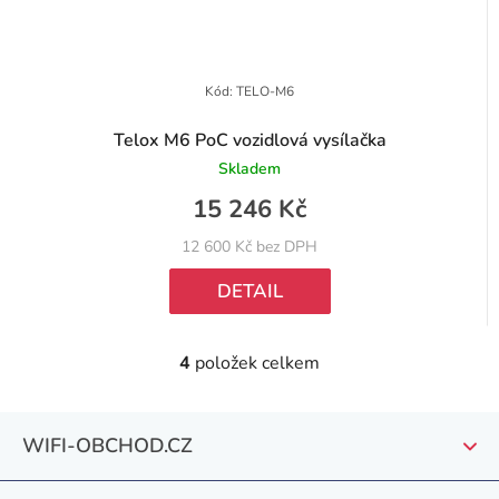
Kód:
TELO-M6
Telox M6 PoC vozidlová vysílačka
Skladem
15 246 Kč
12 600 Kč bez DPH
DETAIL
4
položek celkem
O
v
Z
l
WIFI-OBCHOD.CZ
á
á
d
p