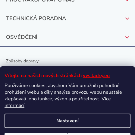
í
TECHNICKÁ PORADNA
OSVĚDČENÍ
Způsoby dopravy:
Vítejte na našich nových stránkách
vysilacky.eu
Používáme cookies, abychom Vám umožnili pohodlné
prohlížení webu a díky analýze provozu webu neustále
Oblíbené způsoby platby:
zlepšovali jeho funkce, výkon a použitelnost.
Více
informací
Nastavení
Vytvořil Shoptet