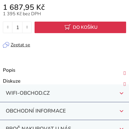
1 687,95 Kč
1 395 Kč bez DPH
Měrná cena:
DO KOŠÍKU
Zeptat se
Popis
Diskuze
Z
WIFI-OBCHOD.CZ
á
p
OBCHODNÍ INFORMACE
a
t
PROČ NAKUPOVAT U NÁS