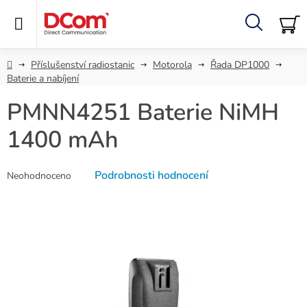
Přejít
na
obsah
Hledat
NÁ
KO
Domů
Příslušenství radiostanic
Motorola
Řada DP1000
Baterie a nabíjení
PMNN4251 Baterie NiMH
1400 mAh
Průměrné
Podrobnosti hodnocení
Neohodnoceno
hodnocení
produktu
je
0,0
z
5
hvězdiček.