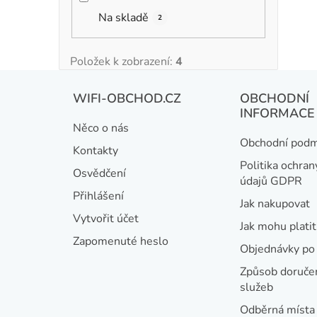
Na skladě
2
Položek k zobrazení:
4
Z
WIFI-OBCHOD.CZ
OBCHODNÍ
á
INFORMACE
Něco o nás
p
Obchodní podm
Kontakty
a
Politika ochran
Osvědčení
údajů GDPR
t
Přihlášení
Jak nakupovat
í
Vytvořit účet
Jak mohu platit
Zapomenuté heslo
Objednávky po 
Způsob doručen
služeb
Odběrná místa