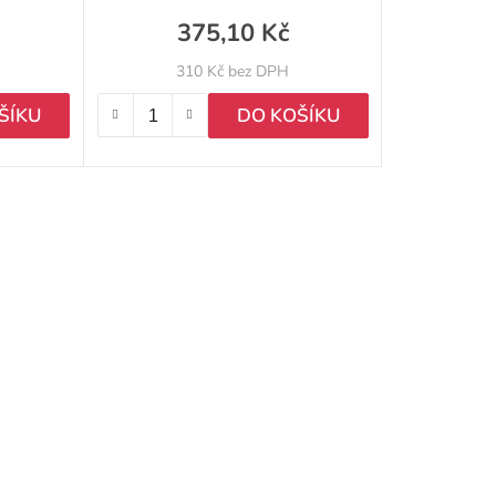
u
375,10 Kč
k
310 Kč bez DPH
t
ŠÍKU
DO KOŠÍKU
ů