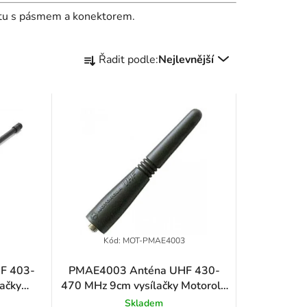
litu s pásmem a konektorem.
Ř
Řadit podle:
Nejlevnější
a
z
e
n
í
p
r
6
Kód:
MOT-PMAE4003
o
F 403-
PMAE4003 Anténa UHF 430-
ačky
470 MHz 9cm vysílačky Motorola
d
0
DP1400
Skladem