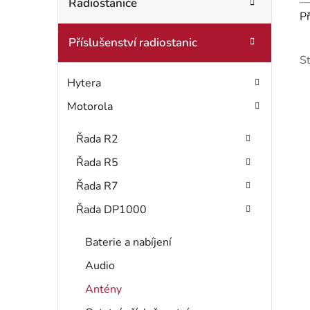
t
Radiostanice
o
Př
r
r
Příslušenství radiostanic
i
a
S
e
n
Hytera
n
Motorola
í
Řada R2
p
Řada R5
i
a
Řada R7
Řada DP1000
s
n
e
Baterie a nabíjení
r
Audio
l
Antény