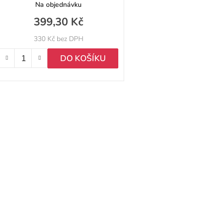
DP1400
Na objednávku
399,30 Kč
330 Kč bez DPH
DO KOŠÍKU
O
v
l
á
d
a
c
í
p