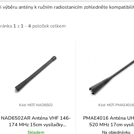
i výběru antény k ručním radiostanicím zohledněte kompatibi
tránka
1
z
1
-
4
položek celkem
V
ý
p
p
Kód:
MOT-NAD6502
Kód:
MOT-PMAE401
NAD6502AR Anténa VHF 146-
PMAE4016 Anténa UH
174 MHz 15cm vysílačky
520 MHz 17cm vysíl
o
Motorola DP1400
Motorola DP140
Skladem
Na objednávku