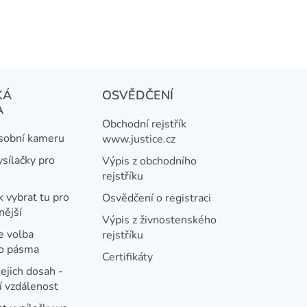
KÁ
OSVĚDČENÍ
A
Obchodní rejstřík
osobní kameru
www.justice.cz
ysílačky pro
Výpis z obchodního
rejstříku
k vybrat tu pro
Osvědčení o registraci
nější
Výpis z živnostenského
e volba
rejstříku
ho pásma
Certifikáty
jejich dosah -
 vzdálenost