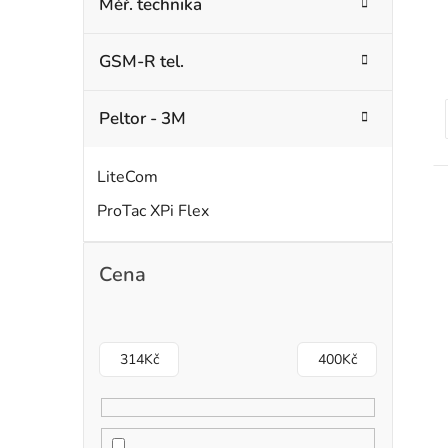
Měř. technika
GSM-R tel.
Peltor - 3M
LiteCom
ProTac XPi Flex
Cena
314
Kč
400
Kč