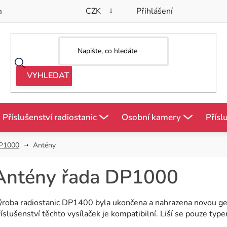
CZK
Přihlášení
a
Příslušenství radiostanic
Osobní kamery
Přísl
P1000
Antény
Antény řada DP1000
ýroba radiostanic DP1400 byla ukončena a nahrazena novou ge
íslušenství těchto vysílaček je kompatibilní. Liší se pouze type