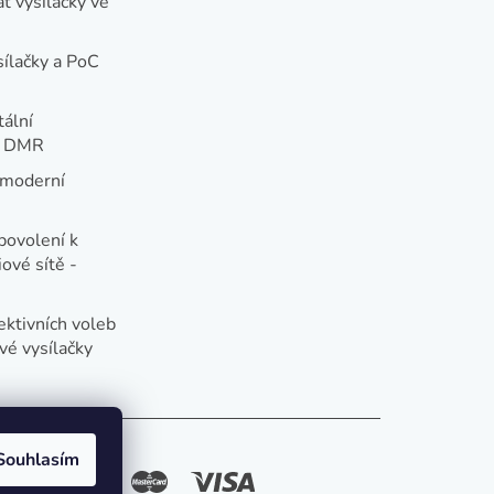
t vysílačky ve
sílačky a PoC
tální
e DMR
 moderní
e
povolení k
ové sítě -
ektivních voleb
vé vysílačky
Souhlasím
způsoby platby: