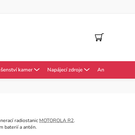
NÁKUPNÍ
KOŠÍK
ušenství kamer
Napájecí zdroje
Antény
Mě
nerací radiostanic
MOTOROLA R2
.
m baterií a antén.