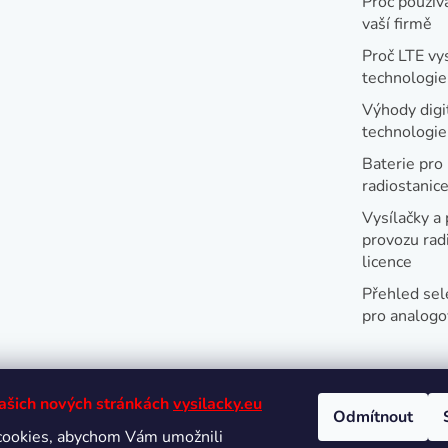
Proč používa
vaší firmě
Proč LTE vy
technologie
Výhody digi
technologi
Baterie pro
radiostanic
Vysílačky a 
provozu radi
licence
Přehled sel
pro analogo
našich nových stránkách
vysilacky.eu
Odmítnout
cookies, abychom Vám umožnili
Oblíbené 