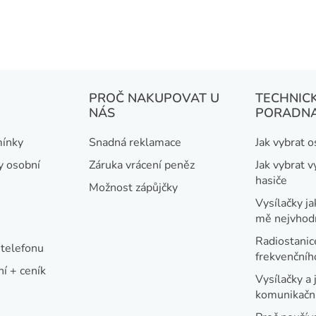
r
v
k
y
v
PROČ NAKUPOVAT U
TECHNIC
ý
NÁS
PORADN
p
i
ínky
Snadná reklamace
Jak vybrat 
s
y osobní
Záruka vrácení peněz
Jak vybrat v
u
hasiče
Možnost zápůjčky
Vysílačky ja
mě nejvhod
Radiostanic
telefonu
frekvenční
í + ceník
Vysílačky a 
komunikační