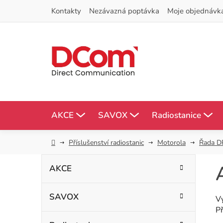
Přejít
Kontakty
Nezávazná poptávka
Moje objednávk
na
obsah
AKCE
SAVOX
Radiostanice
Domů
Příslušenství radiostanic
Motorola
Řada D
P
K
Přeskočit
AKCE
kategorie
a
o
t
SAVOX
s
V
e
Př
g