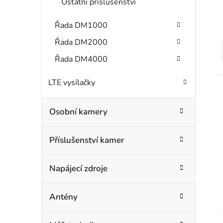
Ostatní příslušenství
Řada DM1000
Řada DM2000
Řada DM4000
t
LTE vysílačky
Osobní kamery
Příslušenství kamer
Napájecí zdroje
Antény