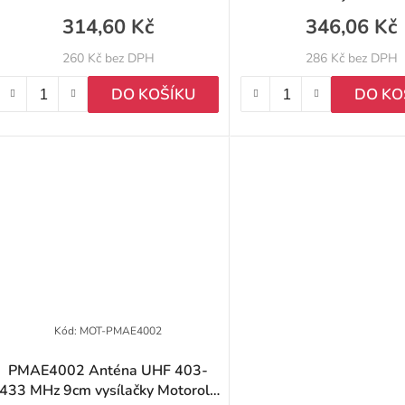
d
314,60 Kč
346,06 Kč
u
260 Kč bez DPH
286 Kč bez DPH
k
DO KOŠÍKU
DO KO
ů
Kód:
MOT-PMAE4002
PMAE4002 Anténa UHF 403-
433 MHz 9cm vysílačky Motorola