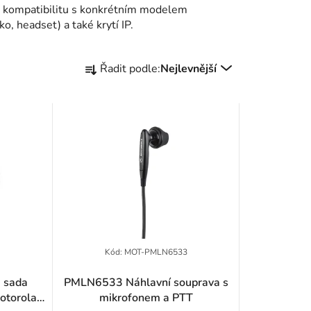
te kompatibilitu s konkrétním modelem
sluchátko, headset) a také krytí IP.
Ř
Řadit podle:
Nejlevnější
a
z
e
n
í
p
r
2
Kód:
MOT-PMLN6533
o
 sada
PMLN6533 Náhlavní souprava s
Motorola
mikrofonem a PTT