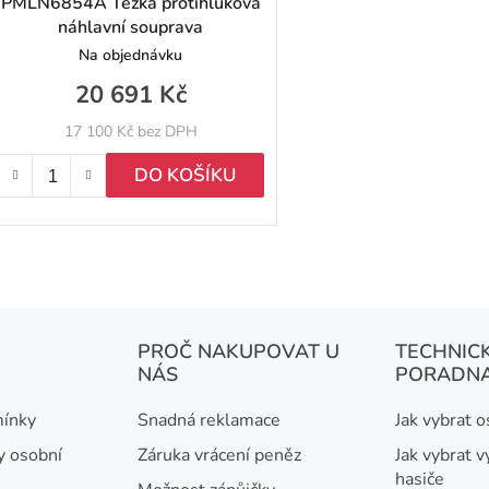
PMLN6854A Těžká protihluková
náhlavní souprava
Na objednávku
20 691 Kč
17 100 Kč bez DPH
DO KOŠÍKU
O
v
l
á
PROČ NAKUPOVAT U
TECHNIC
NÁS
PORADN
d
a
ínky
Snadná reklamace
Jak vybrat 
c
y osobní
Záruka vrácení peněz
Jak vybrat v
í
hasiče