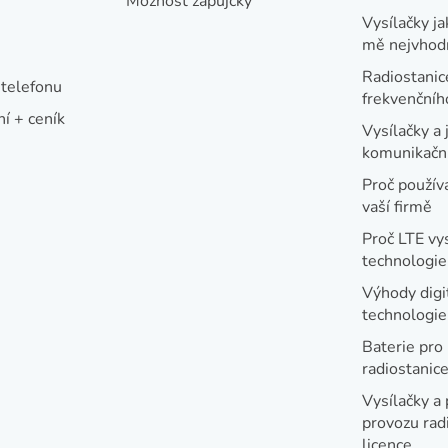
Možnost zápůjčky
p
Vysílačky ja
r
mě nejvhod
v
Radiostanic
telefonu
k
frekvenční
í + ceník
y
Vysílačky a 
v
komunikační
ý
Proč používa
vaší firmě
p
i
Proč LTE vy
technologie
s
u
Výhody digi
technologi
Baterie pro
radiostanic
Vysílačky a 
provozu radi
licence