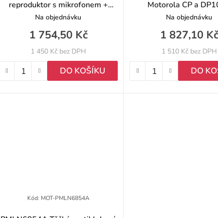
reproduktor s mikrofonem +
Motorola CP a DP
3,5mm jack
Na objednávku
Na objednávku
1 754,50 Kč
1 827,10 K
1 450 Kč bez DPH
1 510 Kč bez DPH
DO KOŠÍKU
DO KO
Kód:
MOT-PMLN6854A