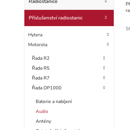
t
Radiostanice
o
Př
r
r
r
Příslušenství radiostanic
i
a
e
S
n
Hytera
n
Motorola
í
Řada R2
p
Řada R5
a
Řada R7
i
Řada DP1000
n
s
e
Baterie a nabíjení
Audio
l
r
Antény