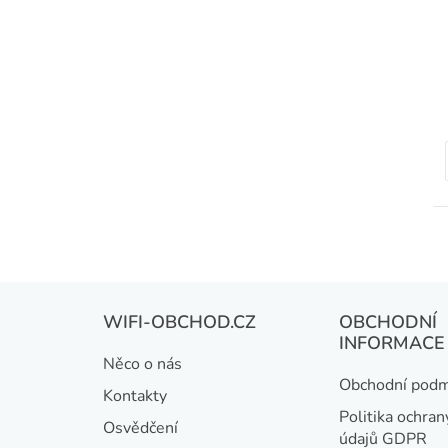
Z
WIFI-OBCHOD.CZ
OBCHODNÍ
á
INFORMACE
Něco o nás
p
Obchodní podm
Kontakty
a
Politika ochran
Osvědčení
údajů GDPR