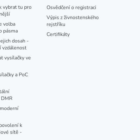
k vybrat tu pro
Osvědčení o registraci
nější
Výpis z živnostenského
e volba
rejstříku
ho pásma
Certifikáty
jejich dosah -
 vzdálenost
t vysílačky ve
sílačky a PoC
tální
e DMR
 moderní
e
povolení k
ové sítě -