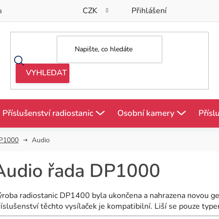
CZK
Přihlášení
a
Příslušenství radiostanic
Osobní kamery
Přísl
P1000
Audio
Audio řada DP1000
ýroba radiostanic DP1400 byla ukončena a nahrazena novou ge
íslušenství těchto vysílaček je kompatibilní. Liší se pouze type