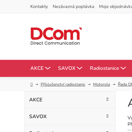
Přejít
Kontakty
Nezávazná poptávka
Moje objednávk
na
obsah
AKCE
SAVOX
Radiostanice
Domů
Příslušenství radiostanic
Motorola
Řada D
P
K
Přeskočit
AKCE
kategorie
a
o
t
SAVOX
s
V
e
Př
g