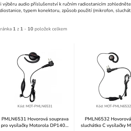
i výběru audio příslušenství k ručním radiostanicím zohledně
adiostanice, typem konektoru, způsob použití (mikrofon, 
tránka
1
z
1
-
10
položek celkem
V
ý
p
p
Kód:
MOT-PMLN6531
Kód:
MOT-PMLN653
PMLN6531 Hovorová souprava
PMLN6532 Hovorová
pro vysílačky Motorola DP1400,
sluchátko C vysílačky 
o