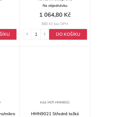
Na objednávku
1 064,80 Kč
880 Kč bez DPH
ŠÍKU
DO KOŠÍKU
9
Kód:
MOT-HMN9021
o/mikro
HMN9021 Středně težká