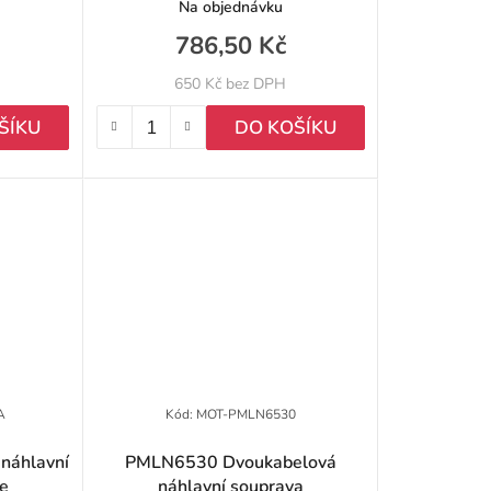
d
Na objednávku
u
786,50 Kč
k
650 Kč bez DPH
t
ŠÍKU
DO KOŠÍKU
ů
A
Kód:
MOT-PMLN6530
náhlavní
PMLN6530 Dvoukabelová
e
náhlavní souprava