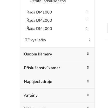
Ostatní příslušenství
Řada DM1000
Řada DM2000
Řada DM4000
t
LTE vysílačky
Osobní kamery
Příslušenství kamer
Napájecí zdroje
Antény