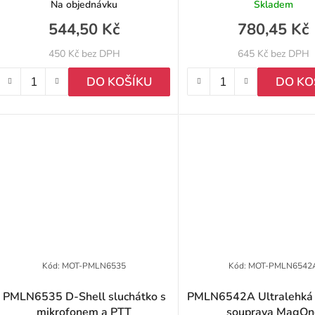
R2
DP1400, R2
Na objednávku
Skladem
d
544,50 Kč
780,45 Kč
u
450 Kč bez DPH
645 Kč bez DPH
k
DO KOŠÍKU
DO KO
ů
Kód:
MOT-PMLN6535
Kód:
MOT-PMLN6542
PMLN6535 D-Shell sluchátko s
PMLN6542A Ultralehká 
mikrofonem a PTT
souprava MagOn