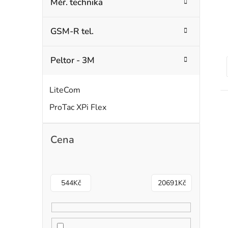
Měř. technika
GSM-R tel.
Peltor - 3M
LiteCom
ProTac XPi Flex
Cena
544
Kč
20691
Kč