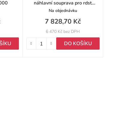
1000
náhlavní souprava pro rdst
Motorola DP1400
Na objednávku
č
7 828,70 Kč
6 470 Kč bez DPH
ŠÍKU
DO KOŠÍKU