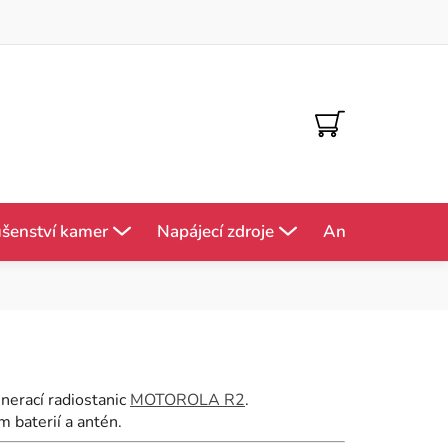
NÁKUPNÍ
KOŠÍK
ušenství kamer
Napájecí zdroje
Antény
Mě
nerací radiostanic
MOTOROLA R2
.
m baterií a antén.