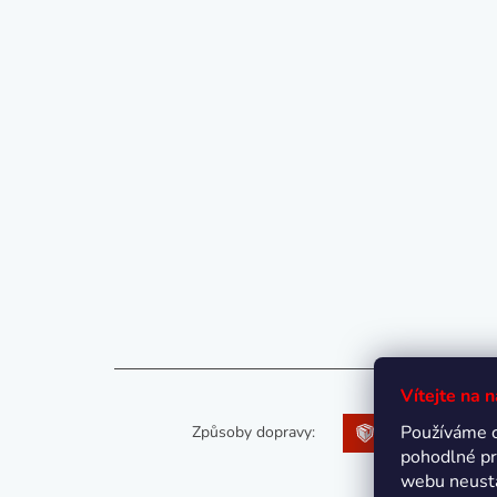
Vítejte na 
Používáme 
Způsoby dopravy:
pohodlné pr
webu neustá