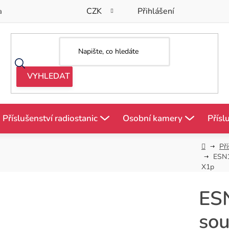
CZK
Přihlášení
a
Příslušenství radiostanic
Osobní kamery
Přísl
Domů
Pří
ESN1
X1p
ES
sou