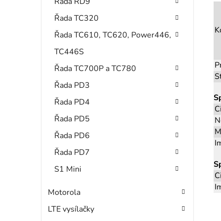
Řada RD9
Řada TC320
K
Řada TC610, TC620, Power446,
TC446S
P
Řada TC700P a TC780
S
Řada PD3
S
Řada PD4
C
Řada PD5
N
M
Řada PD6
I
Řada PD7
S
S1 Mini
C
I
Motorola
LTE vysílačky