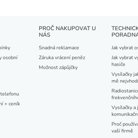
PROČ NAKUPOVAT U
TECHNIC
NÁS
PORADN
ínky
Snadná reklamace
Jak vybrat 
y osobní
Záruka vrácení peněz
Jak vybrat v
hasiče
Možnost zápůjčky
Vysílačky ja
mě nejvhod
Radiostanic
telefonu
frekvenční
í + ceník
Vysílačky a 
komunikační
Proč používa
vaší firmě