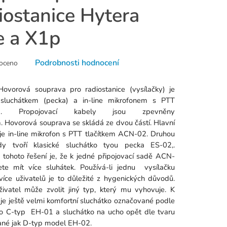
iostanice Hytera
e a X1p
né
Podrobnosti hodnocení
oceno
ní
u
Hovorová souprava pro radiostanice (vysílačky) je
 sluchátkem (pecka) a in-line mikrofonem s PTT
kem. Propojovací kabely jsou zpevněny
. Hovorová souprava se skládá ze dvou částí. Hlavní
 je in-line mikrofon s PTT tlačítkem ACN-02. Druhou
k.
dy tvoří klasické sluchátko tyou pecka ES-02,.
tohoto řešení je, že k jedné připojovací sadě ACN-
e mít více sluhátek. Používá-li jednu vysílačku
více uživatelů je to důležité z hygenických důvodů.
ivatel může zvolit jiný typ, který mu vyhovuje. K
i je ještě velmi komfortní sluchátko označované podle
ko C-typ EH-01 a sluchátko na ucho opět dle tvaru
né jak D-typ model EH-02.