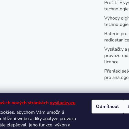
Proč LTE vy
technologie
Výhody digi
technologi
Baterie pro
radiostanic
Vysílačky a 
provozu radi
licence
Přehled sel
pro analogo
našich nových stránkách
vysilacky.eu
Odmítnout
cookies, abychom Vám umožnili
Oblíbené 
ohlížení webu a díky analýze provozu
le zlepšovali jeho funkce, výkon a