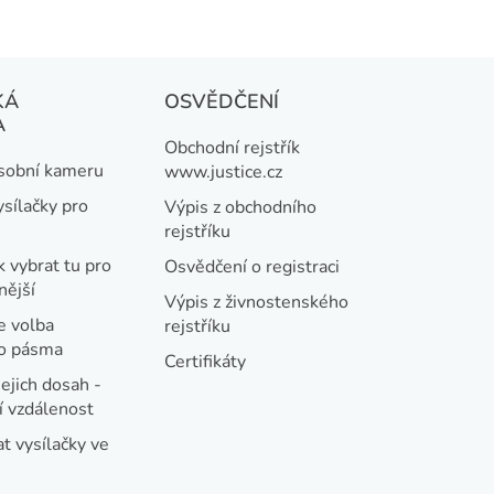
KÁ
OSVĚDČENÍ
A
Obchodní rejstřík
osobní kameru
www.justice.cz
ysílačky pro
Výpis z obchodního
rejstříku
k vybrat tu pro
Osvědčení o registraci
nější
Výpis z živnostenského
e volba
rejstříku
ho pásma
Certifikáty
jejich dosah -
 vzdálenost
t vysílačky ve