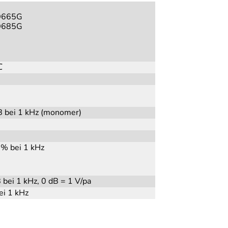
D665G
D685G
℃
B bei 1 kHz (monomer)
 % bei 1 kHz
 bei 1 kHz, 0 dB = 1 V/pa
ei 1 kHz