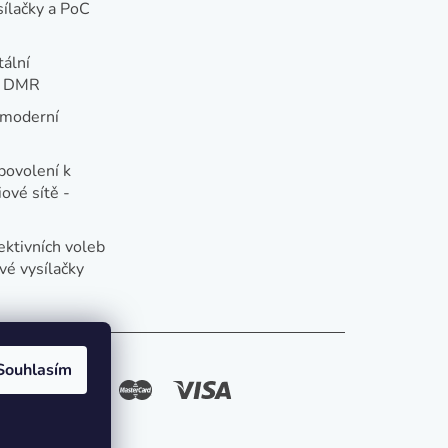
sílačky a PoC
tální
e DMR
 moderní
e
povolení k
ové sítě -
ektivních voleb
vé vysílačky
Souhlasím
způsoby platby: