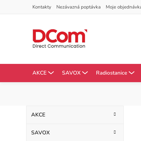
Přejít
Kontakty
Nezávazná poptávka
Moje objednávk
na
obsah
AKCE
SAVOX
Radiostanice
P
K
Přeskočit
AKCE
kategorie
a
o
t
SAVOX
s
e