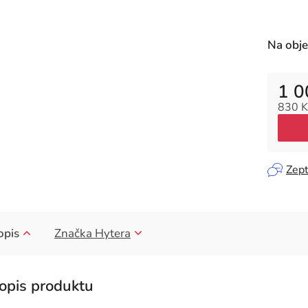
Na obj
1 0
830 K
Měrná
Zept
opis
Značka
Hytera