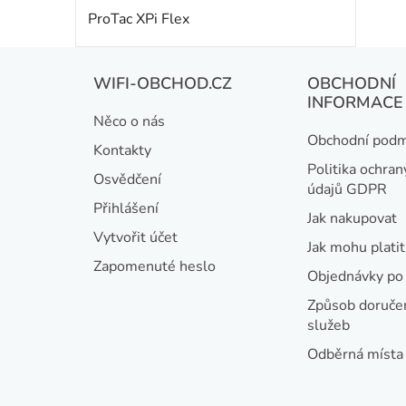
ProTac XPi Flex
Z
WIFI-OBCHOD.CZ
OBCHODNÍ
á
INFORMACE
Něco o nás
p
Obchodní podm
Kontakty
a
Politika ochran
Osvědčení
údajů GDPR
t
Přihlášení
Jak nakupovat
í
Vytvořit účet
Jak mohu platit
Zapomenuté heslo
Objednávky po 
Způsob doručen
služeb
Odběrná místa