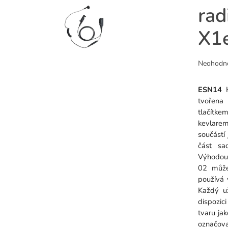
rad
X1
Průměr
Neohodn
hodnoce
produkt
ESN14
je
tvořena
0,0
tlačít
z
kevlarem
5
součástí
hvězdiče
část sa
Výhodou 
02 můžet
používá 
Každý už
dispozic
tvaru ja
označova