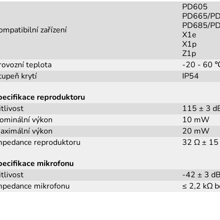
PD605
PD665/P
PD685/P
ompatibilní zařízení
X1e
X1p
Z1p
rovozní teplota
-20 - 60 
tupeň krytí
IP54
pecifikace reproduktoru
itlivost
115 ± 3 d
ominální výkon
10 mW
aximální výkon
20 mW
mpedance reproduktoru
32 Ω ± 15
pecifikace mikrofonu
itlivost
-42 ± 3 dB
mpedance mikrofonu
≤ 2,2 kΩ b