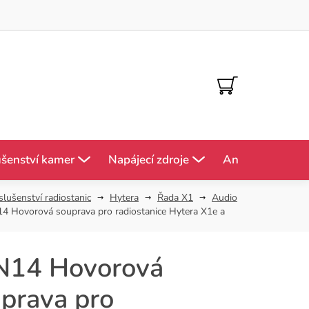
NÁKUPNÍ
KOŠÍK
ušenství kamer
Napájecí zdroje
Antény
Mě
slušenství radiostanic
Hytera
Řada X1
Audio
4 Hovorová souprava pro radiostanice Hytera X1e a
N14 Hovorová
prava pro