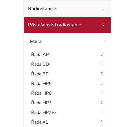
g
t
Radiostanice
o
r
r
Příslušenství radiostanic
i
a
e
n
Hytera
n
Řada AP
í
Řada BD
p
Řada BP
a
Řada HP5
Řada HP6
n
Řada HP7
e
Řada HP7Ex
l
Řada X1