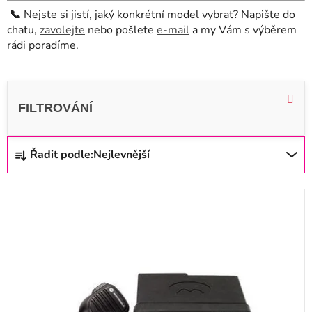
📞
Nejste si jistí, jaký konkrétní model vybrat? Napište do
chatu,
zavolejte
nebo pošlete
e-mail
a my Vám s výběrem
rádi poradíme.
V
ý
p
i
Ř
Řadit podle:
Nejlevnější
s
a
p
z
r
e
o
n
d
í
u
p
k
r