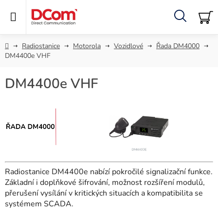
Přejít
na
obsah
Hledat
NÁ
KO
Domů
Radiostanice
Motorola
Vozidlové
Řada DM4000
DM4400e VHF
DM4400e VHF
Radiostanice DM4400e nabízí pokročilé signalizační funkce.
Základní i doplňkové šifrování, možnost rozšíření modulů,
přerušení vysílání v kritických situacích a kompatibilita se
systémem SCADA.