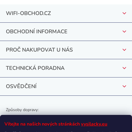
l
Z
á
WIFI-OBCHOD.CZ
á
d
a
p
c
OBCHODNÍ INFORMACE
a
í
t
p
PROČ NAKUPOVAT U NÁS
r
í
v
k
TECHNICKÁ PORADNA
y
v
OSVĚDČENÍ
ý
p
i
s
Způsoby dopravy:
u
Vítejte na našich nových stránkách
vysilacky.eu