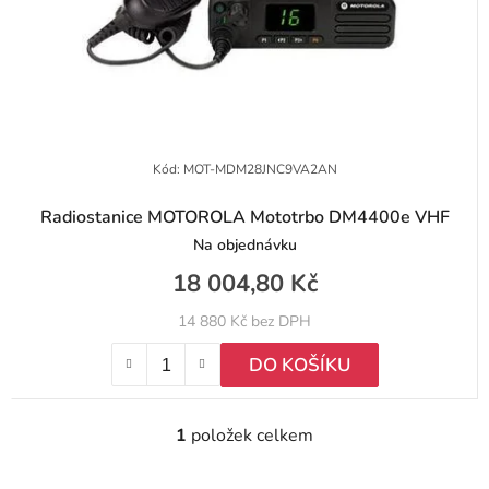
t
o
ů
d
u
k
t
Kód:
MOT-MDM28JNC9VA2AN
ů
Radiostanice MOTOROLA Mototrbo DM4400e VHF
Na objednávku
18 004,80 Kč
14 880 Kč bez DPH
DO KOŠÍKU
1
položek celkem
O
v