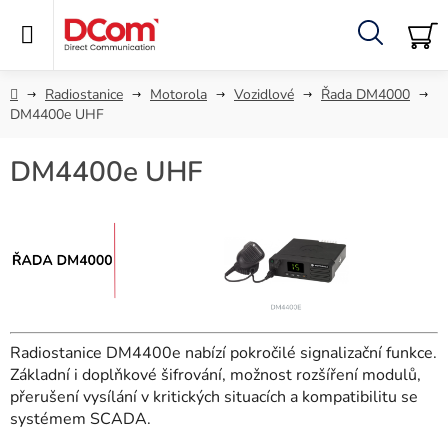
Přejít
na
obsah
Hledat
NÁ
KO
Domů
Radiostanice
Motorola
Vozidlové
Řada DM4000
DM4400e UHF
DM4400e UHF
Radiostanice DM4400e nabízí pokročilé signalizační funkce.
Základní i doplňkové šifrování, možnost rozšíření modulů,
přerušení vysílání v kritických situacích a kompatibilitu se
systémem SCADA.