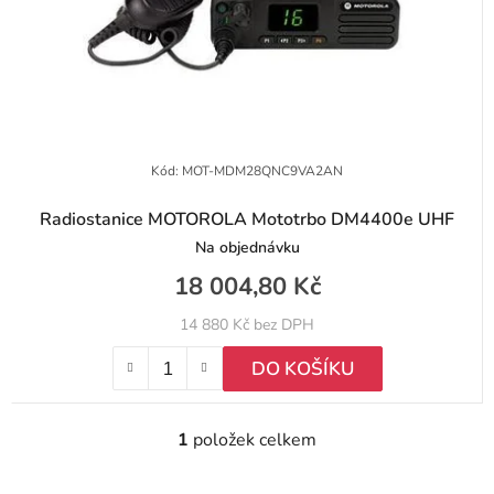
t
o
ů
d
u
k
t
Kód:
MOT-MDM28QNC9VA2AN
ů
Radiostanice MOTOROLA Mototrbo DM4400e UHF
Na objednávku
18 004,80 Kč
14 880 Kč bez DPH
DO KOŠÍKU
1
položek celkem
O
v