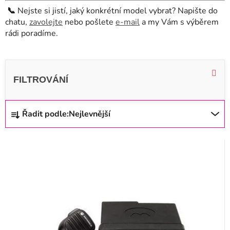
📞
Nejste si jistí, jaký konkrétní model vybrat? Napište do
chatu,
zavolejte
nebo pošlete
e-mail
a my Vám s výběrem
rádi poradíme.
V
ý
p
i
Ř
Řadit podle:
Nejlevnější
s
a
p
z
r
e
o
n
d
í
u
p
k
r