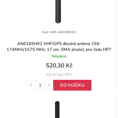
Kód:
HMF-AN0165H02
AN0165H02 VHF/GPS dlouhá anténa 156-
174MHz/1575 MHz, 17 cm, SMA (male), pro řadu HP7
Skladem
520,30 Kč
430 Kč bez DPH
DO KOŠÍKU