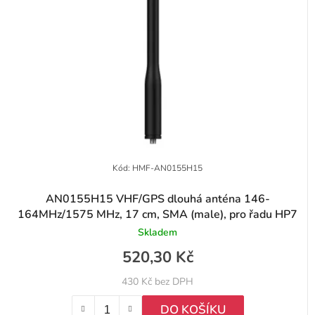
Kód:
HMF-AN0155H15
AN0155H15 VHF/GPS dlouhá anténa 146-
164MHz/1575 MHz, 17 cm, SMA (male), pro řadu HP7
Skladem
520,30 Kč
430 Kč bez DPH
DO KOŠÍKU