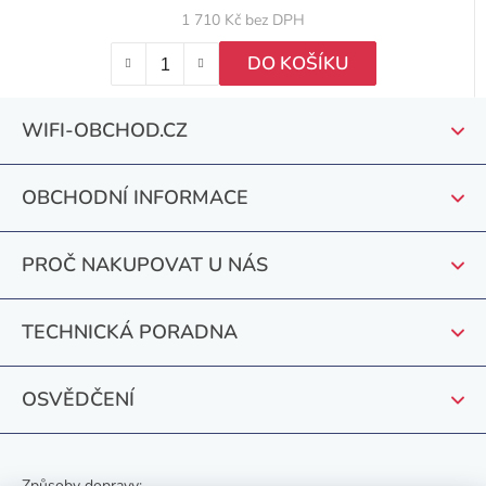
1 710 Kč bez DPH
DO KOŠÍKU
Z
WIFI-OBCHOD.CZ
á
p
OBCHODNÍ INFORMACE
a
t
PROČ NAKUPOVAT U NÁS
í
TECHNICKÁ PORADNA
OSVĚDČENÍ
Způsoby dopravy: