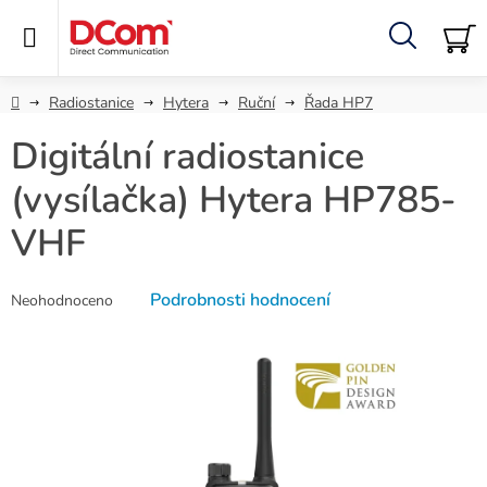
Přejít
na
obsah
Hledat
NÁ
KO
Domů
Radiostanice
Hytera
Ruční
Řada HP7
Digitální radiostanice
(vysílačka) Hytera HP785-
VHF
Průměrné
Podrobnosti hodnocení
Neohodnoceno
hodnocení
produktu
je
0,0
z
5
hvězdiček.