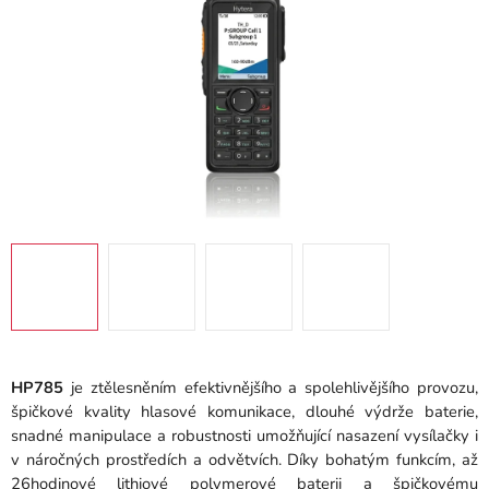
HP785
je ztělesněním efektivnějšího a spolehlivějšího provozu,
špičkové kvality hlasové komunikace, dlouhé výdrže baterie,
snadné manipulace a robustnosti umožňující nasazení vysílačky i
v náročných prostředích a odvětvích. Díky bohatým funkcím, až
26hodinové lithiové polymerové baterii a špičkovému