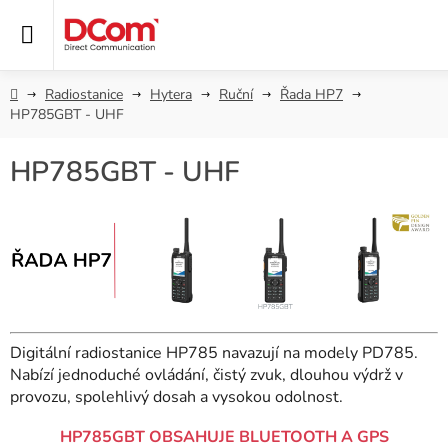
Přejít
na
obsah
Domů
Radiostanice
Hytera
Ruční
Řada HP7
HP785GBT - UHF
HP785GBT - UHF
Digitální radiostanice HP785 navazují na modely PD785.
Nabízí jednoduché ovládání, čistý zvuk, dlouhou výdrž v
provozu, spolehlivý dosah a vysokou odolnost.
HP785GBT OBSAHUJE BLUETOOTH A GPS