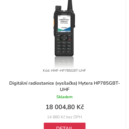
d
í
u
p
k
r
t
o
ů
d
u
k
t
Kód:
HMF-HP785GBT-UHF
ů
Digitální radiostanice (vysílačka) Hytera HP785GBT-
UHF
Skladem
18 004,80 Kč
14 880 Kč bez DPH
DETAIL