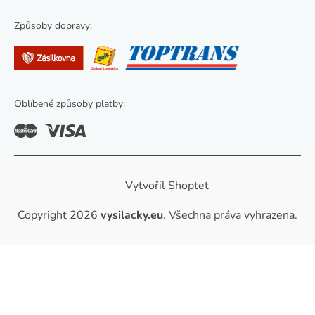
i
s
Způsoby dopravy:
u
Oblíbené způsoby platby:
Vytvořil Shoptet
Copyright 2026
vysilacky.eu
. Všechna práva vyhrazena.