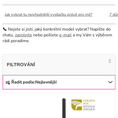
Jak vybrat tu nejvhodnější vysílačku právě pro mě?
7 dů
📞
Nejste si jistí, jaký konkrétní model vybrat? Napište do
chatu,
zavolejte
nebo pošlete
e-mail
a my Vám s výběrem
rádi poradíme.
V
ý
p
i
Ř
Řadit podle:
Nejlevnější
s
a
p
z
r
e
o
n