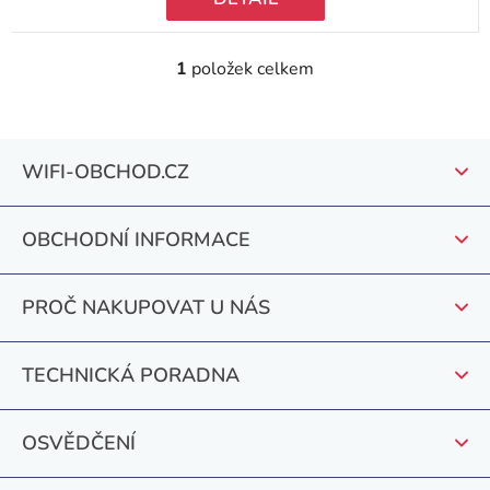
1
položek celkem
O
v
l
Z
á
WIFI-OBCHOD.CZ
á
d
a
p
c
OBCHODNÍ INFORMACE
a
í
t
p
PROČ NAKUPOVAT U NÁS
r
í
v
k
TECHNICKÁ PORADNA
y
v
OSVĚDČENÍ
ý
p