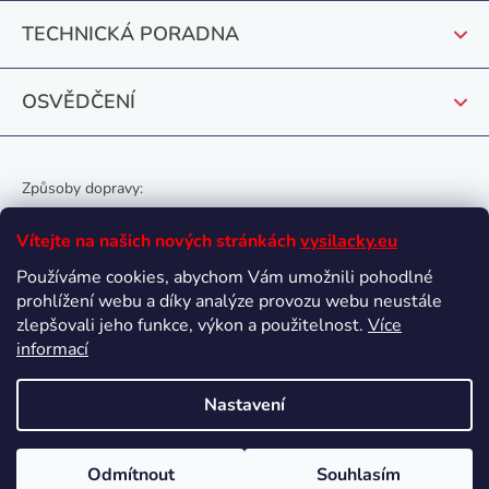
TECHNICKÁ PORADNA
OSVĚDČENÍ
Způsoby dopravy:
Vítejte na našich nových stránkách
vysilacky.eu
Používáme cookies, abychom Vám umožnili pohodlné
prohlížení webu a díky analýze provozu webu neustále
Oblíbené způsoby platby:
zlepšovali jeho funkce, výkon a použitelnost.
Více
informací
Nastavení
Vytvořil Shoptet
Odmítnout
Souhlasím
Copyright 2026
vysilacky.eu
. Všechna práva vyhrazena.