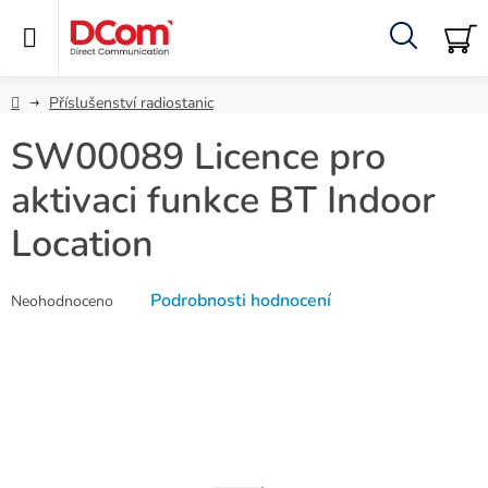
Přejít
na
obsah
Hledat
NÁ
KO
Domů
Příslušenství radiostanic
SW00089 Licence pro
aktivaci funkce BT Indoor
Location
Průměrné
Podrobnosti hodnocení
Neohodnoceno
hodnocení
produktu
je
0,0
z
5
hvězdiček.