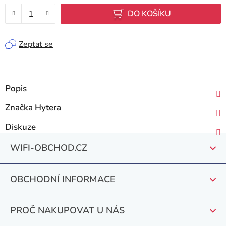
DO KOŠÍKU
Zeptat se
Popis
Značka
Hytera
Diskuze
Z
WIFI-OBCHOD.CZ
á
p
OBCHODNÍ INFORMACE
a
t
PROČ NAKUPOVAT U NÁS
í