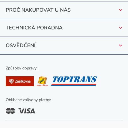
t
p
PROČ NAKUPOVAT U NÁS
r
í
v
k
TECHNICKÁ PORADNA
y
v
OSVĚDČENÍ
ý
p
i
s
Způsoby dopravy:
u
Oblíbené způsoby platby: