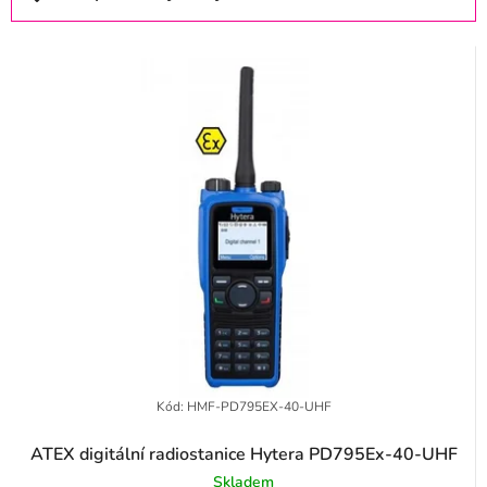
s
a
p
z
r
e
o
n
d
í
u
p
k
r
t
o
ů
d
u
k
t
Kód:
HMF-PD795EX-40-UHF
ů
ATEX digitální radiostanice Hytera PD795Ex-40-UHF
Skladem