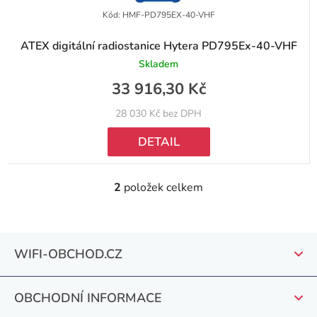
Kód:
HMF-PD795EX-40-VHF
ATEX digitální radiostanice Hytera PD795Ex-40-VHF
Skladem
33 916,30 Kč
28 030 Kč bez DPH
DETAIL
2
položek celkem
O
v
l
Z
á
WIFI-OBCHOD.CZ
á
d
a
p
c
OBCHODNÍ INFORMACE
a
í