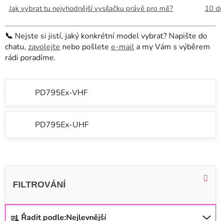
Jak vybrat tu nejvhodnější vysílačku právě pro mě?
10 dů
📞
Nejste si jistí, jaký konkrétní model vybrat? Napište do
chatu,
zavolejte
nebo pošlete
e-mail
a my Vám s výběrem
rádi poradíme.
PD795Ex-VHF
PD795Ex-UHF
V
ý
p
i
Ř
Řadit podle:
Nejlevnější