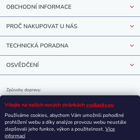
p
c
OBCHODNÍ INFORMACE
a
í
t
p
PROČ NAKUPOVAT U NÁS
r
í
v
k
TECHNICKÁ PORADNA
y
v
OSVĚDČENÍ
ý
p
i
s
Způsoby dopravy:
u
Vítejte na našich nových stránkách
vysilacky.eu
Používáme cookies, abychom Vám umožnili pohodlné
prohlížení webu a díky analýze provozu webu neustále
Oblíbené způsoby platby:
zlepšovali jeho funkce, výkon a použitelnost.
Více
informací