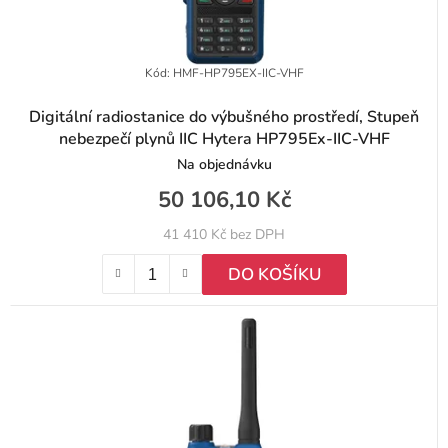
Kód:
HMF-HP795EX-IIC-VHF
Digitální radiostanice do výbušného prostředí, Stupeň
nebezpečí plynů IIC Hytera HP795Ex-IIC-VHF
Na objednávku
50 106,10 Kč
41 410 Kč bez DPH
DO KOŠÍKU