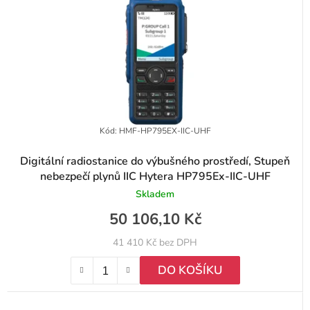
Kód:
HMF-HP795EX-IIC-UHF
Digitální radiostanice do výbušného prostředí, Stupeň
nebezpečí plynů IIC Hytera HP795Ex-IIC-UHF
Skladem
50 106,10 Kč
41 410 Kč bez DPH
DO KOŠÍKU