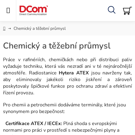
Přejít
na
obsah
Hledat
NÁ
KO
Domů
Chemický a těžební průmysl
Chemický a těžební průmysl
Práce v rafinériích, chemičkách nebo při distribuci paliv
vyžaduje techniku, která vás nezradí ani v té nejnáročnější
atmosféře. Radiostanice
Hytera ATEX
jsou navrženy tak,
aby eliminovaly jakékoli riziko jiskření a zároveň
poskytovaly špičkové funkce pro ochranu zdraví a efektivní
řízení provozu.
Pro chemii a petrochemii dodáváme terminály, které jsou
synonymem pro bezpečnost:
Certifikace ATEX / IECEx:
Plná shoda s evropskými
normami pro práci v prostředí s nebezpečnými plyny a