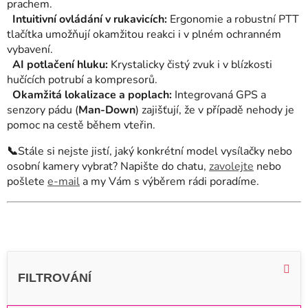
prachem.
Intuitivní ovládání v rukavicích:
Ergonomie a robustní PTT
tlačítka umožňují okamžitou reakci i v plném ochranném
vybavení.
AI potlačení hluku:
Krystalicky čistý zvuk i v blízkosti
hučících potrubí a kompresorů.
Okamžitá lokalizace a poplach:
Integrovaná GPS a
senzory pádu (
Man-Down
) zajišťují, že v případě nehody je
pomoc na cestě během vteřin.
📞
Stále si nejste jistí, jaký konkrétní model vysílačky nebo
osobní kamery vybrat? Napište do chatu,
zavolejte
nebo
pošlete
e-mail
a my Vám s výběrem rádi poradíme.
V
ý
p