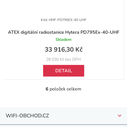
Kód:
HMF-PD795EX-40-UHF
ATEX digitální radiostanice Hytera PD795Ex-40-UHF
Skladem
33 916,30 Kč
28 030 Kč bez DPH
DETAIL
6
položek celkem
O
v
l
Z
á
WIFI-OBCHOD.CZ
á
d
a