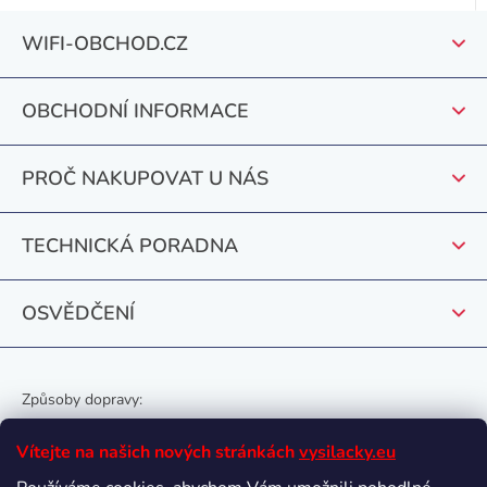
Z
WIFI-OBCHOD.CZ
á
p
OBCHODNÍ INFORMACE
a
t
PROČ NAKUPOVAT U NÁS
í
TECHNICKÁ PORADNA
OSVĚDČENÍ
Způsoby dopravy:
Vítejte na našich nových stránkách
vysilacky.eu