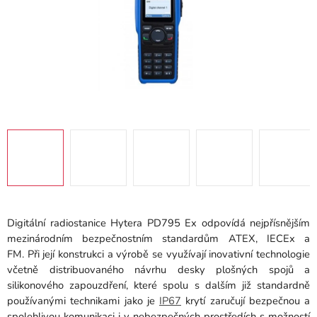
Digitální radiostanice Hytera PD795 Ex odpovídá nejpřísnějším
mezinárodním bezpečnostním standardům ATEX, IECEx a
FM. Při její konstrukci a výrobě se využívají inovativní technologie
včetně distribuovaného návrhu desky plošných spojů a
silikonového zapouzdření, které spolu s dalším již standardně
používanými technikami jako je
IP67
krytí zaručují bezpečnou a
spolehlivou komunikaci i v nebezpečných prostředích s možností