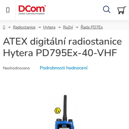
Přejít
na
obsah
Hledat
NÁ
KO
Domů
Radiostanice
Hytera
Ruční
Řada PD7Ex
ATEX digitální radiostanice
Hytera PD795Ex-40-VHF
Průměrné
Podrobnosti hodnocení
Neohodnoceno
hodnocení
produktu
je
0,0
z
5
hvězdiček.